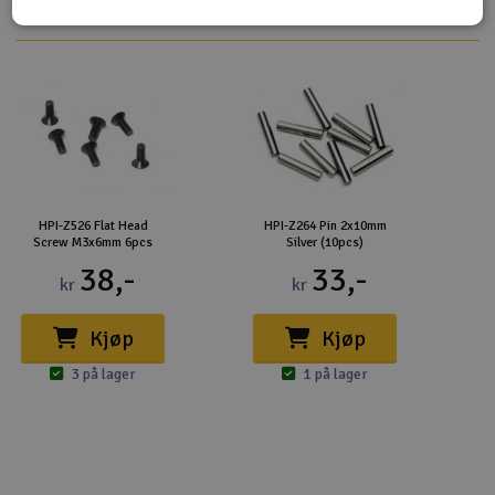
HPI-Z526 Flat Head
HPI-Z264 Pin 2x10mm
Screw M3x6mm 6pcs
Silver (10pcs)
38,-
33,-
kr
kr
Kjøp
Kjøp
3 på lager
1 på lager