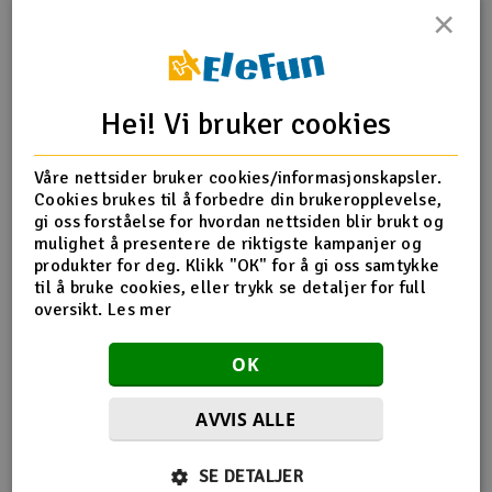
×
Outlet
Produktinfo
Tips en venn
Anmeldelser
Radioutstyr
Hei! Vi bruker cookies
Raketter
Produktinformasjon
Våre nettsider bruker cookies/informasjonskapsler.
Cookies brukes til å forbedre din brukeropplevelse,
Smarthjem, lek & hobby
HPI-Z525 Flat Head Screw M3x6mm (10)
gi oss forståelse for hvordan nettsiden blir brukt og
mulighet å presentere de riktigste kampanjer og
Solenergi
produkter for deg. Klikk "OK" for å gi oss samtykke
H
til å bruke cookies, eller trykk se detaljer for full
Flere detaljer
oversikt.
Les mer
Sparkesykler & elkjøretøy
Du
Produktet er
Reservedeler HPI
Vi
OK
forbundet med
Verktøy, utstyr & tilbehør
AVVIS ALLE
Gavekort
Flere så også på
SE DETALJER