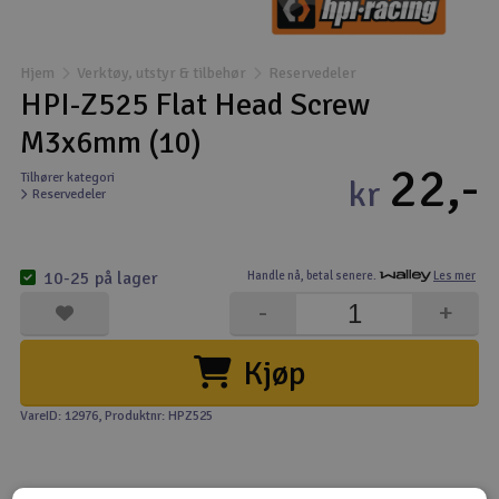
Båter
Hjem
Verktøy, utstyr & tilbehør
Reservedeler
Droner
HPI-Z525 Flat Head Screw
M3x6mm (10)
Droner for FPV
22,-
Tilhører kategori
kr
Reservedeler
Fly
Helikopter
10-25 på lager
Handle nå,
betal senere.
Les mer
V
-
+
Kamerautstyr
Kjøp
Modellbygging, LEGO & byggesett
VareID: 12976
, Produktnr: HPZ525
Modelljernbane
Motor & tilbehør