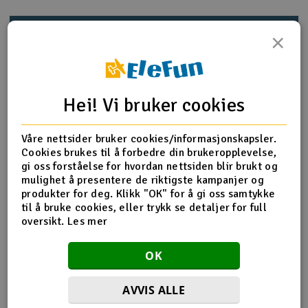
Outlet
Produktinfo
Tips en venn
Anmeldelser
×
Radioutstyr
Raketter
Hei! Vi bruker cookies
Produktinformasjon
Smarthjem, lek & hobby
H60167T Motor Pinion Gear 11T
Våre nettsider bruker cookies/informasjonskapsler.
Motor pinion gear 11T x 2
Cookies brukes til å forbedre din brukeropplevelse,
Solenergi
Modulus:0.7
gi oss forståelse for hvordan nettsiden blir brukt og
H
Shaft diamater:F5mm
mulighet å presentere de riktigste kampanjer og
Weight:2.6g/pc
produkter for deg. Klikk "OK" for å gi oss samtykke
Sparkesykler & elkjøretøy
Du
til å bruke cookies, eller trykk se detaljer for full
Vi
oversikt.
Les mer
Verktøy, utstyr & tilbehør
Flere detaljer
OK
Gavekort
Produktet er
Reservedeler Align T-Rex 600
forbundet med
AVVIS ALLE