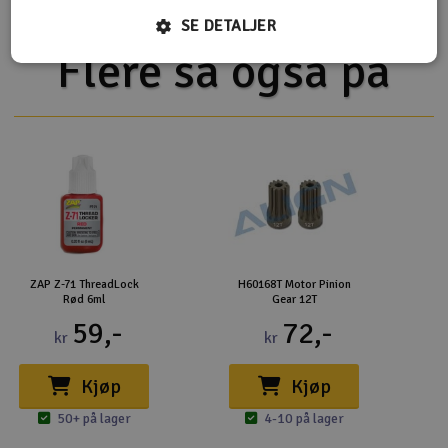
SE DETALJER
Flere så også på
ZAP Z-71 ThreadLock
H60168T Motor Pinion
Rød 6ml
Gear 12T
59,-
72,-
kr
kr
Kjøp
Kjøp
50+ på lager
4-10 på lager