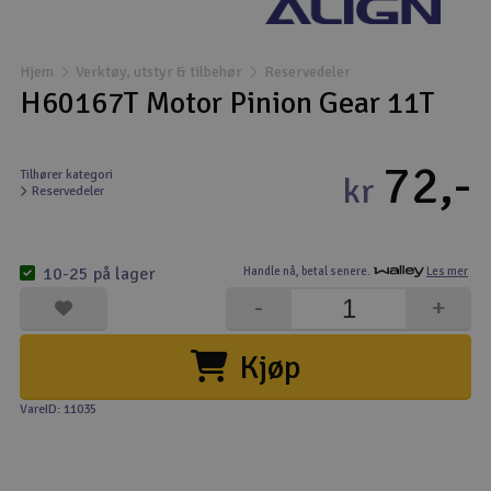
Båter
Hjem
Verktøy, utstyr & tilbehør
Reservedeler
Droner
H60167T Motor Pinion Gear 11T
Droner for FPV
72,-
Tilhører kategori
kr
Reservedeler
Fly
Helikopter
10-25 på lager
Handle nå,
betal senere.
Les mer
V
-
+
Kamerautstyr
Kjøp
Modellbygging, LEGO & byggesett
VareID: 11035
Modelljernbane
Motor & tilbehør