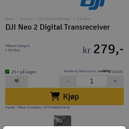
Båter
Hjem
Droner
DJI Modelltilbehør
DJI Neo
Droner
DJI Neo 2 Digital Transreceiver
Droner for FPV
279,-
Tilhører kategori
kr
DJI Neo
Fly
Helikopter
25+ på lager
Handle nå,
betal senere.
Les mer
V
-
+
Kamerautstyr
Kjøp
Modellbygging, LEGO & byggesett
VareID: 70941
, Produktnr: CP.FP.00000276.01
Modelljernbane
Motor & tilbehør