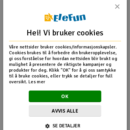
×
Outlet
Produktinfo
Tips en venn
Anmeldelser
Radioutstyr
Hei! Vi bruker cookies
Raketter
Produktinformasjon
Våre nettsider bruker cookies/informasjonskapsler.
Cookies brukes til å forbedre din brukeropplevelse,
Smarthjem, lek & hobby
DJI Neo 2 Digital Transreceiver kreves ved bruk av
gi oss forståelse for hvordan nettsiden blir brukt og
designerte DJI kontroll og briller.
mulighet å presentere de riktigste kampanjer og
Solenergi
produkter for deg. Klikk "OK" for å gi oss samtykke
H
til å bruke cookies, eller trykk se detaljer for full
oversikt.
Les mer
Sparkesykler & elkjøretøy
Du
Flere detaljer
Vi
OK
DJI modell
Neo 2
Verktøy, utstyr & tilbehør
AVVIS ALLE
Gavekort
Flere så også på
SE DETALJER