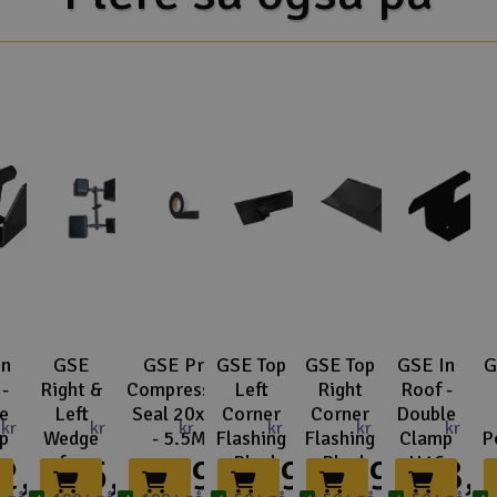
In
GSE
GSE Pre
GSE Top
GSE Top
GSE In
G
-
Right &
Compressed
Left
Right
Roof -
e
Left
Seal 20x40
Corner
Corner
Double
kr
kr
kr
kr
kr
kr
p
Wedge
- 5.5M
Flashing
Flashing
Clamp
P
2,-
35,-
299,-
539,-
549,-
58,-
6
for
- Black
- Black
H16
 -
Simple
EPDM -