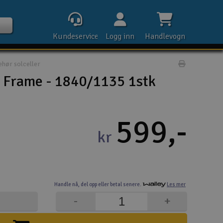
Kundeservice
Logg inn
Handlevogn
ehør solceller
Print prod
f Frame - 1840/1135 1stk
Kontak
599,-
kr
Åpn
Rek
Handle nå,
del opp eller
betal senere.
Les mer
E-p
-
+
Tel