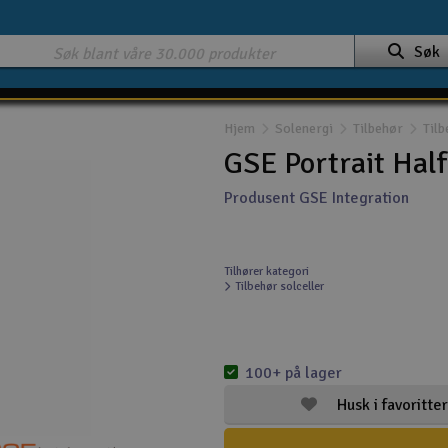
Søk
Hjem
Solenergi
Tilbehør
Tilb
GSE Portrait Hal
Produsent GSE Integration
Tilhører kategori
Tilbehør solceller
100+ på lager
Husk i favoritter