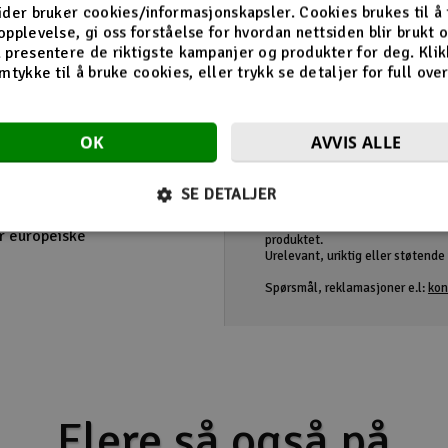
ider bruker cookies/informasjonskapsler. Cookies brukes til å
terialer og har lav
opplevelse, gi oss forståelse for hvordan nettsiden blir brukt 
 presentere de riktigste kampanjer og produkter for deg. Klik
 festes til lekter på
mtykke til å bruke cookies, eller trykk se detaljer for full ove
 med klemmer.
allasjonen.
OK
AVVIS ALLE
SE DETALJER
1760mm til 1990mm
Retningslinjer
Produktanmeldelser er ment for 
er europeiske
produktet.
Urelevant, uriktig eller støtende i
Spørsmål, reklamasjoner e.l:
kon
Flere så også på