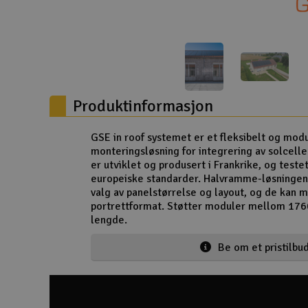
Droner
Droner for FPV
Fly
Produktinformasjon
Helikopter
Kamerautstyr
GSE in roof systemet er et fleksibelt og mod
monteringsløsning for integrering av solcelle
Modellbygging, LEGO & byggesett
er utviklet og produsert i Frankrike, og testet
europeiske standarder. Halvramme-løsningen g
Modelljernbane
valg av panelstørrelse og layout, og de kan m
portrettformat. Støtter moduler mellom 
Motor & tilbehør
lengde.
Outlet
Be om et pristilbu
Radioutstyr
Raketter