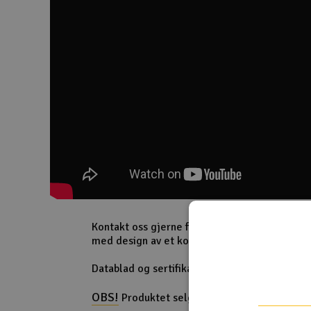
Smarthjem, lek & hobby
Solenergi
Sparkesykler & elkjøretøy
Verktøy, utstyr & tilbehør
Gavekort
Kontakt oss gjerne for tilbud på GSE in roof s
med design av et komplett system.
Datablad og sertifikater finnes under linker.
OBS!
Produktet selges stykkvis - du trenger 