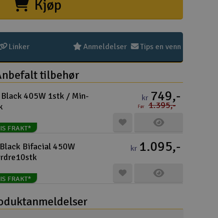
Kjøp
Hurtiglink
Pakke
Kjøpsv
Distri
Frakt 
Perso
Intern
Garant
Infoka
Logo 
Angref
Betali
Konku
Om Ele
Linker
Anmeldelser
Tips en venn
nbefalt tilbehør
749,-
r Black 405W 1stk / Min-
kr
1.395,-
k
Før
Velko
IS FRAKT*
1.095,-
Log
Black Bifacial 450W
kr
ordre10stk
Din
IS FRAKT*
Din
oduktanmeldelser
Mva