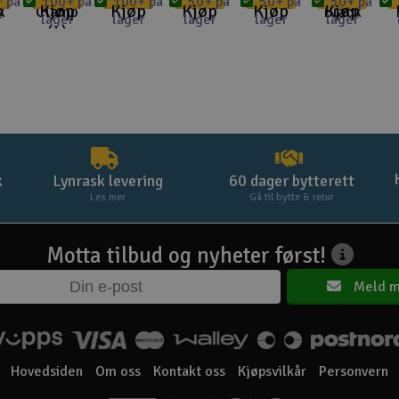
 på
100+ på
100+ på
50+ på
50+ på
50+ på
p
Kjøp
Kjøp
Kjøp
Kjøp
Kjøp
k
Clamp
Black
r
lager
lager
lager
lager
lager
(4)
k
Lynrask levering
60 dager bytterett
Les mer
Gå til bytte & retur
Motta tilbud og nyheter først!
Meld m
Hovedsiden
Om oss
Kontakt oss
Kjøpsvilkår
Personvern