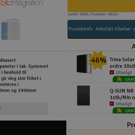
VareID: 69251
, Produktnr: 105211
Produktinfo
Anbefalt tilbehør
A
-46%
Trina Sola
ulbasert
ordre 10st
paneler i tak. Systemet
 i henhold til
Utsolgt
ir deg stor frihet i
GRAT
onteres i
1760mm og 1990mm
Q-SUN N8 
1stk/Min 
Utsolgt
d
GRAT
Pr