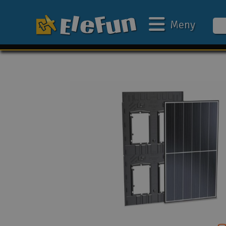
Meny
Ukens tilbud
Outlet
Mine favoritter
Gavekort
3D-print
Batteri & ladere
Bilbane
Biler
Båter