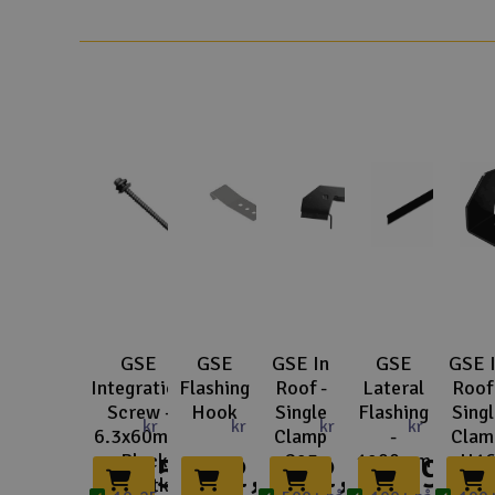
GSE
GSE
GSE In
GSE
GSE 
Integration
Flashing
Roof -
Lateral
Roof 
Screw -
Hook
Single
Flashing
Singl
kr
kr
kr
kr
6.3x60mm
Clamp
-
Clam
795,-
32,-
42,-
399,-
4
- Black
C23
1290mm
H1
100stk
EPDM -
Black
Steel