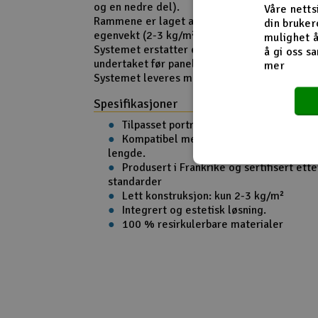
og en nedre del).
Våre netts
Rammene er laget av 100 % resirkulerbare ma
din bruker
egenvekt (2-3 kg/m²).
mulighet å
Systemet erstatter eksisterende taktekking og
å gi oss sa
undertaket før panelene hektes på og låses
mer
Systemet leveres med egne beslag rundt inst
Spesifikasjoner
Tilpasset portrettinstallasjon.
Kompatibel med panelstørrelser fra 
lengde.
Produsert i Frankrike og sertifisert ett
standarder
Lett konstruksjon: kun 2-3 kg/m²
Integrert og estetisk løsning.
100 % resirkulerbare materialer