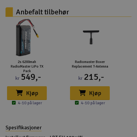
Anbefalt tilbehør
2s 6200mah
Radiomaster Boxer
RadioMaster LiPo TX
Replacement T-Antenna
Pack
549,-
215,-
kr
kr
Kjøp
Kjøp
4-10 på lager
4-10 på lager
Spesifikasjoner