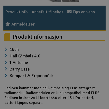
Outlet
Produktinfo
Anbefalt tilbehør
Tips en venn
Radioutstyr
Anmeldelser
Raketter
Produktinformasjon
Smarthjem, lek & hobby
16ch
Hall Gimbals 4.0
Solenergi
H
T-Antenne
Carry Case
Sparkesykler & elkjøretøy
Du
Kompakt & Ergonomisk
Vi
Verktøy, utstyr & tilbehør
Radioen kommer med hall-gimbals og ELRS integrert
radiomodul. Radiomodulen er kun kompatibel med ELRS.
Gavekort
Radioen bruker 2x Li-Ion 18650 eller 2S LiPo-batteri,
batteri kjøpes separat.