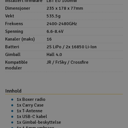
Installert firmware
LBT EU 100mW
Dimensjoner
235 x 178 x 77mm
Vekt
535.5g
Frekvens
2400-2480GHz
Spenning
6.6-8.4V
Kanaler (maks)
16
Batteri
2S LiPo / 2x 16850 Li-Ion
Gimball
Hall 4.0
Kompatible
JR / FrSky / Crossfire
moduler
Innhold
1x Boxer radio
1x Carry Case
1x T-Antenne
1x USB-C kabel
1x Gimbal-beskyttelse
1x 1.5mm umbraco