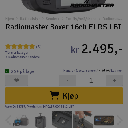
Båter
Hjem
Radioutstyr
Sendere
For fly/heli/drone
Radiomaster Sendere
Droner
Radiomaster Boxer 16ch ELRS LBT
Droner for FPV
2.495,-
(3)
kr
Fly
Tilhører kategori
Radiomaster Sendere
Helikopter
25+ på lager
Handle nå,
betal senere.
Les mer
V
-
+
Kamerautstyr
Kjøp
Modellbygging, LEGO & byggesett
VareID: 58337
, Produktnr: HP0157.0043-M2-LBT
Modelljernbane
Motor & tilbehør