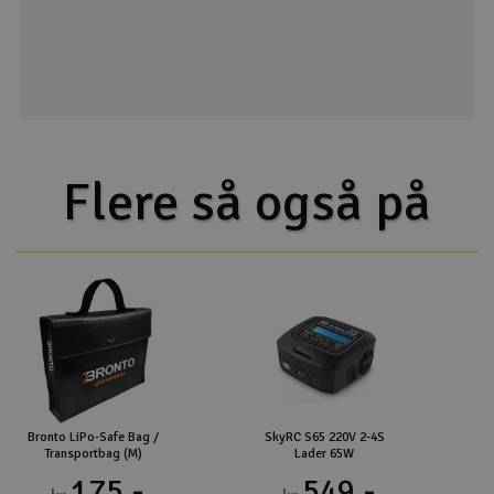
Flere så også på
Bronto LiPo-Safe Bag /
SkyRC S65 220V 2-4S
Transportbag (M)
Lader 65W
175,-
549,-