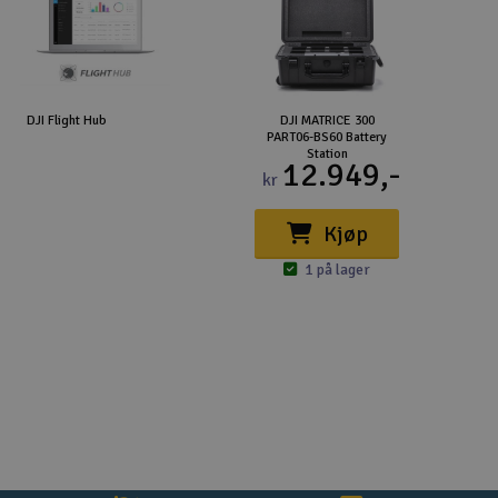
DJI Flight Hub
DJI MATRICE 300
PART06-BS60 Battery
Station
12.949,-
kr
Kjøp
1 på lager