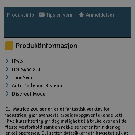
Outlet
Produktinfo
Tips en venn
Anmeldelser
Radioutstyr
Raketter
Produktinformasjon
Smarthjem, lek & hobby
IP43
OcuSync 2.0
Solenergi
H
TimeSync
Anti-Collision Beacon
Sparkesykler & elkjøretøy
Du
Discreet Mode
Vi
Verktøy, utstyr & tilbehør
DJI Matrice 200 serien er et fantastisk verktøy for
industrien, gjør avanserte arbeidsoppgaver lekende lett.
Gavekort
IP43 klassifisering gir deg mulighet til å bruke dronen i de
fleste værforhold samt en rekke sensorer for sikker og
enkel operasjon. DJI setter datasikkerhet i høysetet slik at