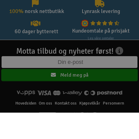
100%
norsk nettbutikk
Lynrask levering
Kundeomtale på prisjakt
60 dager bytterett
Les våre omtaler
Motta tilbud og nyheter først!
Meld meg på
Hovedsiden
Om oss
Kontakt oss
Kjøpsvilkår
Personvern
Elefun AS © 2003 - 2026