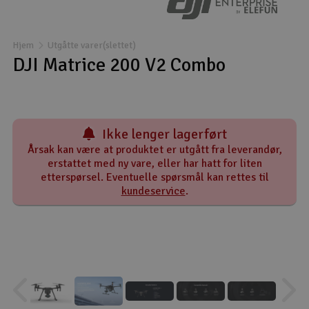
Båter
Hjem
Utgåtte varer(slettet)
Droner
DJI Matrice 200 V2 Combo
Droner for FPV
Fly
Ikke lenger lagerført
Årsak kan være at produktet er utgått fra leverandør,
Helikopter
erstattet med ny vare, eller har hatt for liten
etterspørsel. Eventuelle spørsmål kan rettes til
V
kundeservice
.
Kamerautstyr
Modellbygging, LEGO & byggesett
Modelljernbane
Motor & tilbehør