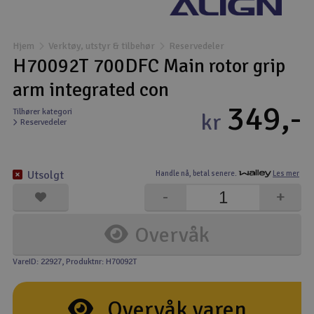
Båter
Hjem
Verktøy, utstyr & tilbehør
Reservedeler
Droner
H70092T 700DFC Main rotor grip
arm integrated con
Droner for FPV
349,-
Tilhører kategori
kr
Reservedeler
Fly
Helikopter
Utsolgt
Handle nå,
betal senere.
Les mer
V
-
+
Kamerautstyr
Overvåk
Modellbygging, LEGO & byggesett
VareID: 22927
, Produktnr: H70092T
Modelljernbane
Overvåk varen
Motor & tilbehør