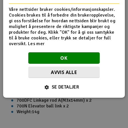
Produktinfo
Tips en venn
Anmeldelser
Våre nettsider bruker cookies/informasjonskapsler.
Cookies brukes til å forbedre din brukeropplevelse,
gi oss forståelse for hvordan nettsiden blir brukt og
mulighet å presentere de riktigste kampanjer og
produkter for deg. Klikk "OK" for å gi oss samtykke
Produktinformasjon
til å bruke cookies, eller trykk se detaljer for full
oversikt.
Les mer
700DFC Main rotor grip arm integrated control link set.
Suitable for T-REX 700DFC.(H70089A) .6061-T6 Aluminum
OK
alloy material and CNC processed.
AVVIS ALLE
700DFC Main rotor grip arm integrated control link x
2
SE DETALJER
700DFC Collar x 2
683ZZ Bearing(3x7x3mm) x 4
700DFC Linkage rod A(M3x14mm) x 2
700N Elevator ball link x 2
Weight:14g