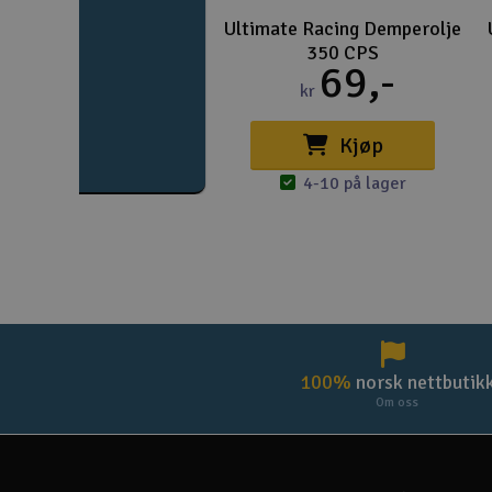
Ultimate Racing Demperolje
350 CPS
69,-
kr
Kjøp
4-10 på lager
100%
norsk nettbutik
Om oss