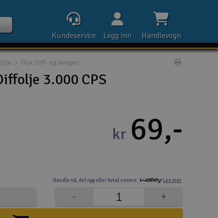
Kundeservice
Logg inn
Handlevogn
Olje
Olje Diff- og demper
Print prod
iffolje 3.000 CPS
Kontak
69,-
kr
Åpn
Rek
Handle nå,
del opp eller
betal senere.
Les mer
E-p
-
+
Tel