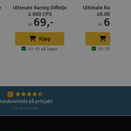
Lag
e
Ultimate Racing Diffolje
Ultimate Racing Diffo
Skr
2.000 CPS
20.000 CPS
69,-
69,-
kr
kr
Tøm
Kjøp
Kjøp
10-25 på lager
10-25 på lager
Kundeomtale på prisjakt
Les våre omtaler