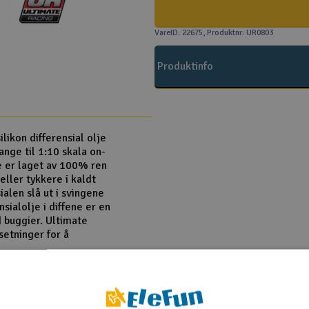
VareID: 22675
, Produktnr: UR0803
Produktinfo
ikon differensial olje
ange til 1:10 skala on-
je er laget av 100% ren
 eller tykkere i kaldt
ialen slå ut i svingene
nsialolje i diffene er en
d buggier. Ultimate
lsetninger for å