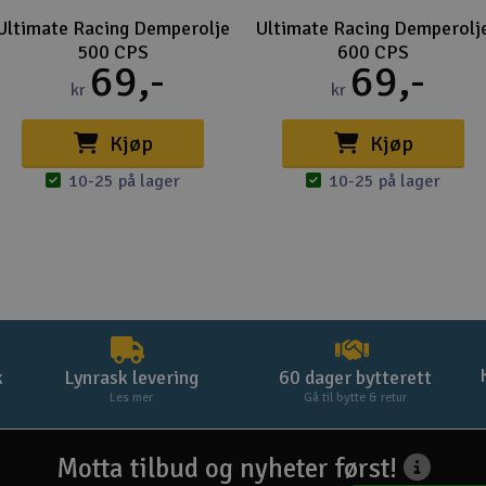
Ultimate Racing Demperolje
Ultimate Racing Demperolj
500 CPS
600 CPS
69,-
69,-
kr
kr
Kjøp
Kjøp
10-25 på lager
10-25 på lager
k
Lynrask levering
60 dager bytterett
Les mer
Gå til bytte & retur
Motta tilbud og nyheter først!