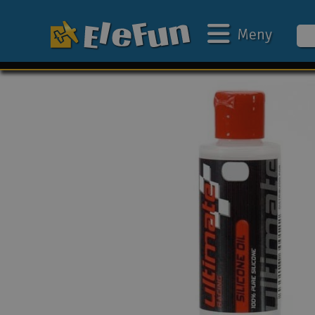
Meny
Ukens tilbud
Outlet
Mine favoritter
Gavekort
3D-print
Batteri & ladere
Bilbane
Biler
Båter