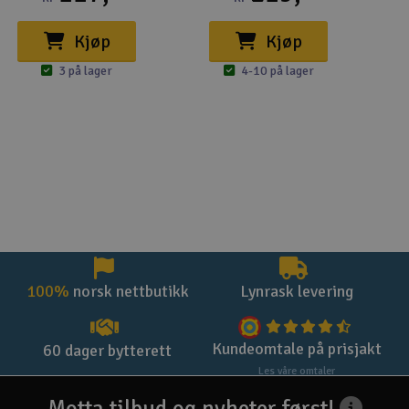
Kjøp
Kjøp
3 på lager
4-10 på lager
100%
norsk nettbutikk
Lynrask levering
Kundeomtale på prisjakt
60 dager bytterett
Les våre omtaler
Motta tilbud og nyheter først!