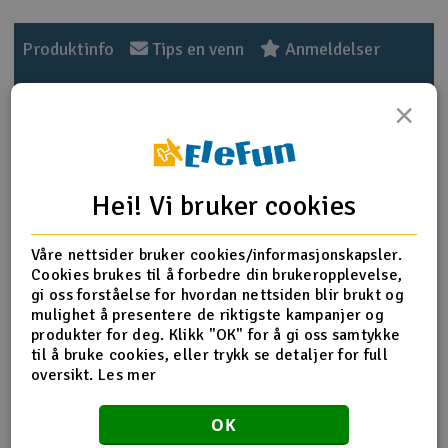
Outlet
Produktinfo
Tips en venn
Anmeldelser
Radioutstyr
×
Raketter
Produktinformasjon
Smarthjem, lek & hobby
HPI-101066 Center Diff. Axle Shaft
Hei! Vi bruker cookies
Solenergi
H
Våre nettsider bruker cookies/informasjonskapsler.
Cookies brukes til å forbedre din brukeropplevelse,
Flere detaljer
Sparkesykler & elkjøretøy
Du
gi oss forståelse for hvordan nettsiden blir brukt og
Produktet er
Reservedeler HPI
Vi
mulighet å presentere de riktigste kampanjer og
forbundet med
produkter for deg. Klikk "OK" for å gi oss samtykke
Verktøy, utstyr & tilbehør
til å bruke cookies, eller trykk se detaljer for full
Del av PartFinder
HPI Trophy 3.5 RTR Buggy 2,4ghz WP
oversikt.
Les mer
HPI Trophy Buggy Flux 2.4Ghz
Gavekort
HPI Trophy Truggy Flux 2.4Ghz
HPI Vorza Buggy Flux RTR
OK
HPI Vorza Buggy Flux S RTR