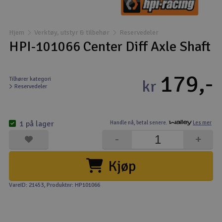
Båter
Hjem
Verktøy, utstyr & tilbehør
Reservedeler
Droner
HPI-101066 Center Diff Axle Shaft
Droner for FPV
179,-
Tilhører kategori
kr
Reservedeler
Fly
Helikopter
1 på lager
Handle nå,
betal senere.
Les mer
V
-
+
Kamerautstyr
Kjøp
Modellbygging, LEGO & byggesett
VareID: 21453
, Produktnr: HP101066
Modelljernbane
Motor & tilbehør