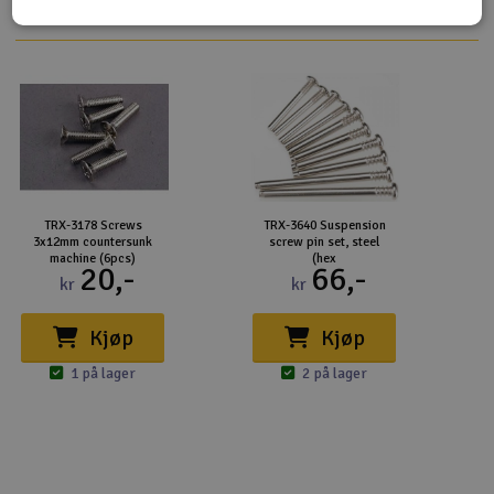
TRX-3178 Screws
TRX-3640 Suspension
3x12mm countersunk
screw pin set, steel
machine (6pcs)
(hex
20,-
66,-
kr
kr
Kjøp
Kjøp
1 på lager
2 på lager