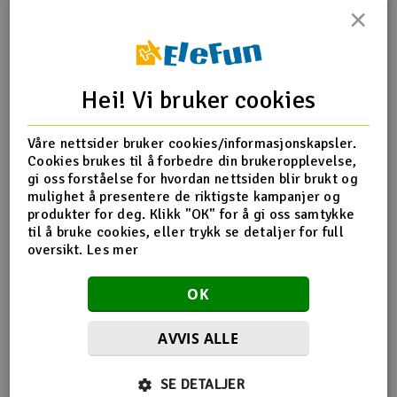
×
Outlet
Produktinfo
Tips en venn
Anmeldelser
Radioutstyr
Hei! Vi bruker cookies
Raketter
Produktinformasjon
Våre nettsider bruker cookies/informasjonskapsler.
Cookies brukes til å forbedre din brukeropplevelse,
Smarthjem, lek & hobby
TX-3161 Screws, M2x8mm countersunk machine (6)
gi oss forståelse for hvordan nettsiden blir brukt og
mulighet å presentere de riktigste kampanjer og
Solenergi
produkter for deg. Klikk "OK" for å gi oss samtykke
H
til å bruke cookies, eller trykk se detaljer for full
Flere detaljer
oversikt.
Les mer
Sparkesykler & elkjøretøy
Du
Produktet er
Reservedeler Traxxas
Vi
OK
forbundet med
Verktøy, utstyr & tilbehør
AVVIS ALLE
Gavekort
Flere så også på
SE DETALJER