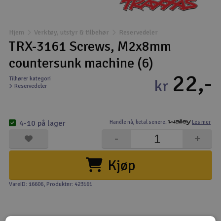
Båter
Hjem
Verktøy, utstyr & tilbehør
Reservedeler
Droner
TRX-3161 Screws, M2x8mm
countersunk machine (6)
Droner for FPV
22,-
Tilhører kategori
kr
Reservedeler
Fly
Helikopter
4-10 på lager
Handle nå,
betal senere.
Les mer
V
-
+
Kamerautstyr
Kjøp
Modellbygging, LEGO & byggesett
VareID: 16606
, Produktnr: 423161
Modelljernbane
Motor & tilbehør