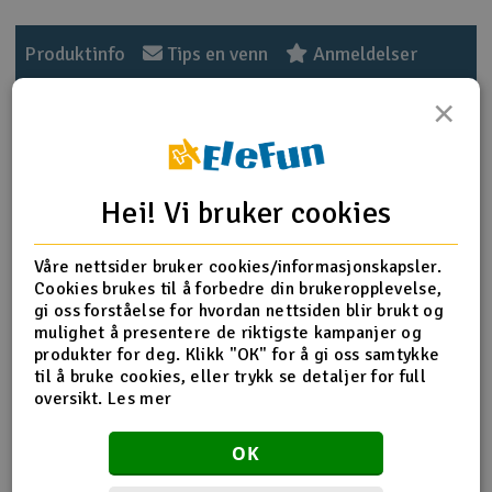
Outlet
Produktinfo
Tips en venn
Anmeldelser
Radioutstyr
×
Raketter
Produktinformasjon
Smarthjem, lek & hobby
Hei! Vi bruker cookies
BJ Røykpatron AX-18 - 5stk Rød. Røykpatronen kan
antennes med lighter, men det anbefales å bruke lunte
Solenergi
eller elektroniske tennere. Røyken varer i opptil 4
Våre nettsider bruker cookies/informasjonskapsler.
H
minutter.
Cookies brukes til å forbedre din brukeropplevelse,
gi oss forståelse for hvordan nettsiden blir brukt og
Sparkesykler & elkjøretøy
Du
Røyktid: ca. 4 minutter
mulighet å presentere de riktigste kampanjer og
Vi
Røykmengde: ca. 17m^3
produkter for deg. Klikk "OK" for å gi oss samtykke
Verktøy, utstyr & tilbehør
Patronvekt: 18g
til å bruke cookies, eller trykk se detaljer for full
oversikt.
Les mer
Gavekort
OK
OBS! 18års grense