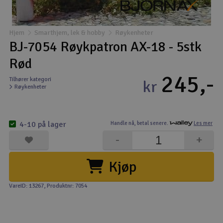
Båter
Hjem
Smarthjem, lek & hobby
Røykenheter
Droner
BJ-7054 Røykpatron AX-18 - 5stk
Rød
Droner for FPV
245,-
Tilhører kategori
kr
Røykenheter
Fly
Helikopter
4-10 på lager
Handle nå,
betal senere.
Les mer
V
-
+
Kamerautstyr
Kjøp
Modellbygging, LEGO & byggesett
VareID: 13267
, Produktnr: 7054
Modelljernbane
Motor & tilbehør