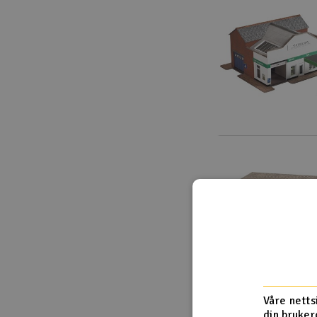
Våre netts
din bruker