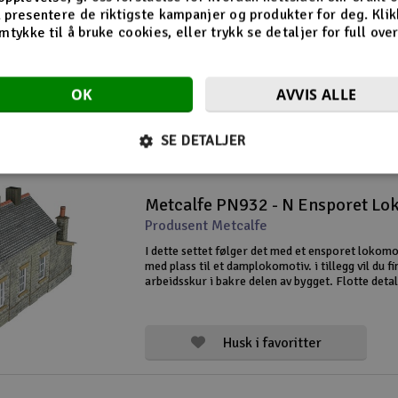
Metcalfe PN923 - N Moderne Pla
 presentere de riktigste kampanjer og produkter for deg. Klik
Produsent Metcalfe
mtykke til å bruke cookies, eller trykk se detaljer for full ove
Moderne Platform skur kommer alltid greit med
ventene passasjerer på regnfylte dager. Skuret 
fasadevalg, rød mur eller stein.
OK
AVVIS ALLE
SE DETALJER
Husk i favoritter
Metcalfe PN932 - N Ensporet Lo
Produsent Metcalfe
I dette settet følger det med et ensporet lokom
med plass til et damplokomotiv. i tillegg vil du fi
arbeidsskur i bakre delen av bygget. Flotte deta
muligheten til å se igjennom de klare vinduene 
som omgir skuret.
Husk i favoritter