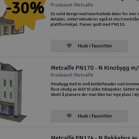
-30%
Produsent Metcalfe
En solid design med laserkuttede deler for mer i
detaljer, settet inkluderer også et stort motstå
plattformskjul. Passer godt med PN110.
Husk i favoritter
Metcalfe PN170 - N Kinobygg m/
Produsent Metcalfe
Kinobygg med to små butikkfasader som komm
flere utvalg av skilt til ulike tidsepoker. Settet v
ideelt å plassere der man ikke har mye plass i d
dybden på bygget er kun 32mm inludert fortaus
Husk i favoritter
Metcalfe PN174 - N Rekkehus av