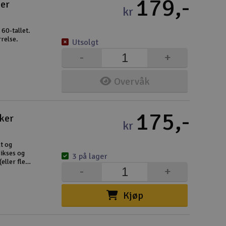
179,-
er
kr
60-tallet.
rrelse.
Utsolgt
-
+
Overvåk
175,-
ker
kr
lt og
mikses og
3 på lager
eller flere
-
+
Kjøp