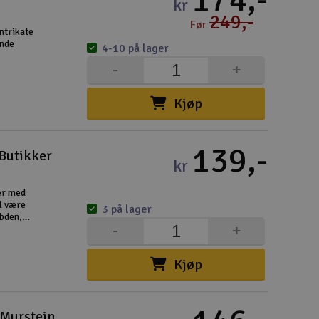
kr
Cou
249,-
Før
ntrikate
ende
4-10 på lager
-
+
Kjøp
Handle
Du kan sam
139,-
Butikker
Vi beregne
kr
er med
il være
3 på lager
ybden,
End
-
+
kanten.
Kjøp
Gav
Hen
 Murstein