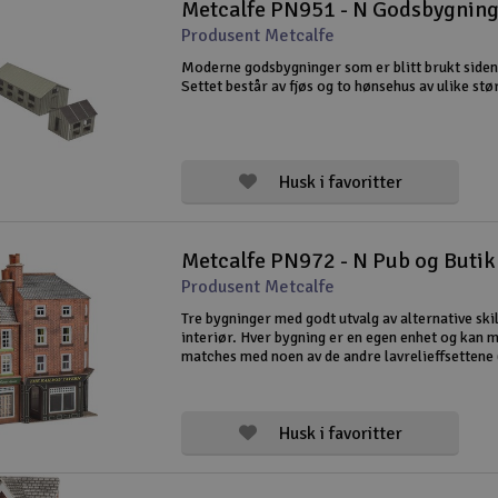
Metcalfe PN951 - N Godsbygning
Produsent Metcalfe
Moderne godsbygninger som er blitt brukt siden 
Settet består av fjøs og to hønsehus av ulike stø
Husk i favoritter
Metcalfe PN972 - N Pub og Butik
Produsent Metcalfe
Tre bygninger med godt utvalg av alternative ski
interiør. Hver bygning er en egen enhet og kan 
matches med noen av de andre lavrelieffsettene (
av det samme) for å skape lange og interessante
gatescener.
Husk i favoritter