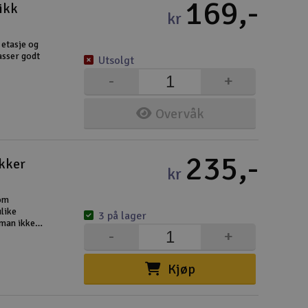
169,-
ikk
kr
 etasje og
asser godt
Utsolgt
-
+
Overvåk
235,-
ikker
kr
som
ulike
3 på lager
 man ikke
-
+
un 56mm
Kjøp