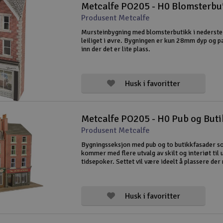
Metcalfe PO205 - H0 Blomsterbu
Produsent Metcalfe
Mursteinbygning med blomsterbutikk i nederste
leiliget i øvre. Bygningen er kun 28mm dyp og p
inn der det er lite plass.
Husk i favoritter
Metcalfe PO205 - H0 Pub og But
Produsent Metcalfe
Bygningsseksjon med pub og to butikkfasader 
kommer med flere utvalg av skilt og interiøt til 
tidsepoker. Settet vil være ideelt å plassere der
har mye plass i dybden, dybden på bygget er k
inludert fortauskanten.
Husk i favoritter