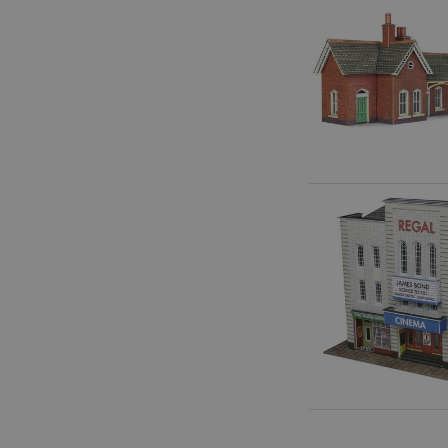
Smarthjem, lek & hobby
Solenergi
Sparkesykler & elkjøretøy
Verktøy, utstyr & tilbehør
Gavekort