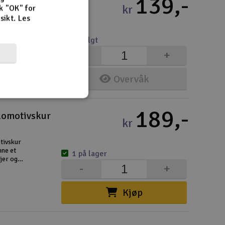
139,-
tform Skur
kr
k "OK" for
rsikt.
Les
 for
har to
Utsolgt
-
+
Overvåk
189,-
komotivskur
kr
otivskur
nne et
1 på lager
ljer og
-
+
på veggene
Kjøp