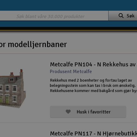
Søk
or modelljernbaner
Metcalfe PN104 - N Rekkehus av 
Produsent Metcalfe
Rekkehus med 2 boenheter og fortau laget av
belegningsstein som kan tas i bruk om ønskelig.
Rekkehusene kommer med bakgård som gjør by
hele 94mm dype ferdigbygget inkl. belegningsst
Passer fint inn der du ønsker å bruke litt plass. 
Husk i favoritter