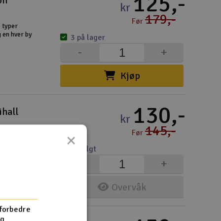
125,-
on
kr
179,-
Før
o typer
 en hver by
3 på lager
-
+
Kjøp
130,-
ihall
kr
145,-
Før
×
 Flott
t allsidig
Utsolgt
ive
-
+
Overvåk
 forbedre
og