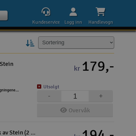
Kundeservice
Logg inn
Handlevogn
179,-
Stein
kr
Kontak
Utsolgt
Åpn
gningene
-
+
einene.
Ko
Rek
Overvåk
E-p
Tel
194,-
Metcalfe PN117 - N Hjørnebutikk av Stein (2 stk)