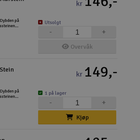
146,-
Lag
kr
Skr
. Dybden på
Utsolgt
Tøm
ssteinene.
-
+
 er
Overvåk
149,-
Stein
kr
. Dybden på
1 på lager
ssteinene.
-
+
 er
Kjøp