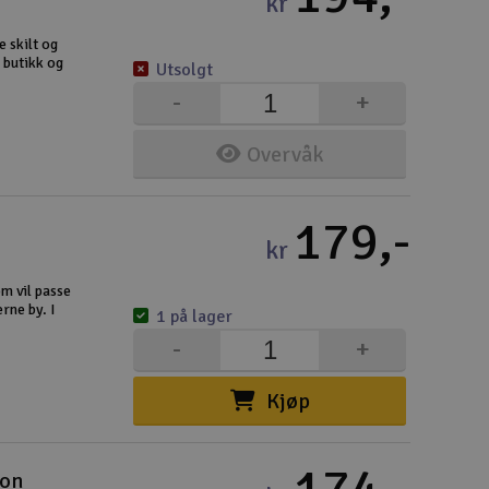
kr
e skilt og
Hurtiglink
 butikk og
Utsolgt
Pakke
Kjøpsv
Distri
Frakt 
Perso
Intern
Garant
Infoka
Logo 
Angref
Betali
Konku
Om Ele
-
+
Overvåk
179,-
kr
Velko
m vil passe
rne by. I
1 på lager
Log
-
+
Din
Kjøp
Din
Mva
174,-
jon