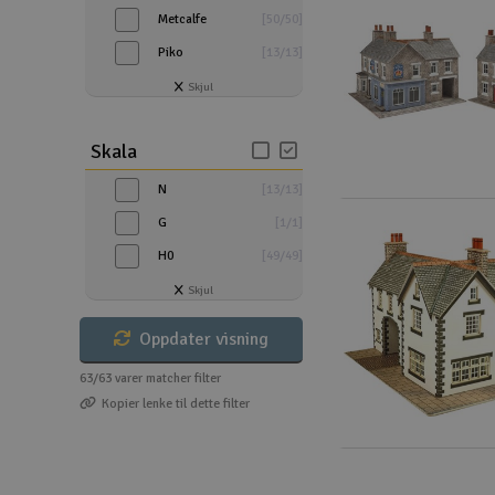
Metcalfe
[
50
/
50
]
Droner
Piko
[
13
/
13
]
Droner for FPV
Skjul
Fly
Skala
Helikopter
N
[
13
/
13
]
Kamerautstyr
G
[
1
/
1
]
Modellbygging, LEGO & byggesett
H0
[
49
/
49
]
Skjul
Modelljernbane
Oppdater visning
Motor & tilbehør
63/63
varer matcher filter
Outlet
Kopier lenke til dette filter
Radioutstyr
Raketter