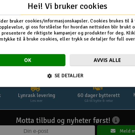
Logg inn
Hei! Vi bruker cookies
Glemt passord? Klikk her »
ider bruker cookies/informasjonskapsler. Cookies brukes til å
opplevelse, gi oss forståelse for hvordan nettsiden blir brukt 
 presentere de riktigste kampanjer og produkter for deg. Klik
mtykke til å bruke cookies, eller trykk se detaljer for full ove
OK
AVVIS ALLE
SE DETALJER
k
Lynrask levering
60 dager bytterett
Les mer
Gå til bytte & retur
Motta tilbud og nyheter først!
Meld m