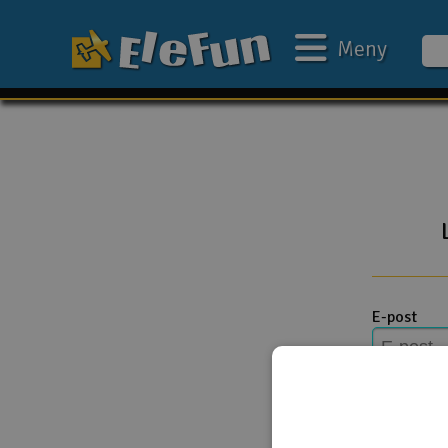
Meny
Ukens tilbud
Outlet
Mine favoritter
Gavekort
3D-print
E-post
Batteri & ladere
Bilbane
Passord
Biler
Båter