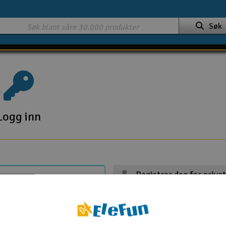
Søk
Logg inn
Registrer deg for priva
Registrer deg for firma
Handle 