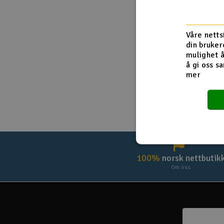
Droner
Husk meg
Våre netts
Droner for FPV
din bruker
mulighet å
Fly
å gi oss sa
mer
Helikopter
Kamerautstyr
Modellbygging, LEGO & byggesett
Modelljernbane
Motor & tilbehør
100%
norsk nettbutik
Om oss
Outlet
Radioutstyr
Raketter