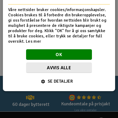
Registrer deg for privatkjøp
Båter
Våre nettsider bruker cookies/informasjonskapsler.
Cookies brukes til å forbedre din brukeropplevelse,
Registrer deg for firmakjøp
gi oss forståelse for hvordan nettsiden blir brukt og
Droner
mulighet å presentere de riktigste kampanjer og
Handle uten login med
checkout
produkter for deg. Klikk "OK" for å gi oss samtykke
Droner for FPV
til å bruke cookies, eller trykk se detaljer for full
oversikt.
Les mer
Fly
OK
Helikopter
AVVIS ALLE
V
Kamerautstyr
SE DETALJER
100%
norsk nettbutikk
Lynrask levering
Modellbygging, LEGO & byggesett
Modelljernbane
Kundeomtale på prisjakt
60 dager bytterett
Les våre omtaler
Motor & tilbehør