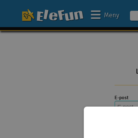
Meny
Ukens tilbud
Outlet
Mine favoritter
Gavekort
3D-print
E-post
Batteri & ladere
Bilbane
Passord
Biler
Båter