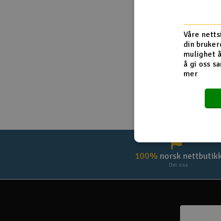
Droner
Husk meg
Våre netts
Droner for FPV
din bruker
mulighet å
Fly
å gi oss sa
mer
Helikopter
Kamerautstyr
Modellbygging, LEGO & byggesett
Modelljernbane
Motor & tilbehør
100%
norsk nettbutik
Om oss
Outlet
Radioutstyr
Raketter