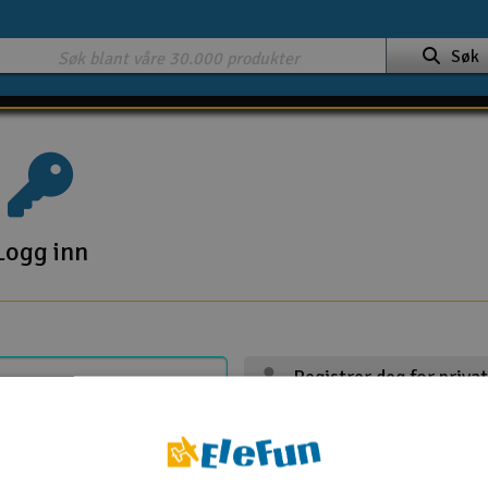
Søk
Logg inn
Registrer deg for priva
Registrer deg for firma
Handle 