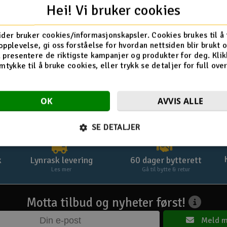
Logg inn
Hei! Vi bruker cookies
Glemt passord? Klikk her »
ider bruker cookies/informasjonskapsler. Cookies brukes til å
opplevelse, gi oss forståelse for hvordan nettsiden blir brukt 
 presentere de riktigste kampanjer og produkter for deg. Klik
mtykke til å bruke cookies, eller trykk se detaljer for full ove
OK
AVVIS ALLE
SE DETALJER
k
Lynrask levering
60 dager bytterett
Les mer
Gå til bytte & retur
Motta tilbud og nyheter først!
Meld m