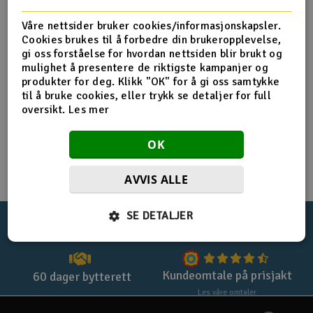
Registrer deg for privatkjøp
Båter
Våre nettsider bruker cookies/informasjonskapsler.
Cookies brukes til å forbedre din brukeropplevelse,
Registrer deg for firmakjøp
gi oss forståelse for hvordan nettsiden blir brukt og
Droner
mulighet å presentere de riktigste kampanjer og
Handle uten login med
checkout
produkter for deg. Klikk "OK" for å gi oss samtykke
Droner for FPV
til å bruke cookies, eller trykk se detaljer for full
oversikt.
Les mer
Fly
OK
Helikopter
AVVIS ALLE
V
Kamerautstyr
SE DETALJER
100%
norsk nettbutikk
Lynrask levering
Modellbygging, LEGO & byggesett
Modelljernbane
Kundeomtale på prisjakt
60 dager bytterett
Les våre omtaler
Motor & tilbehør