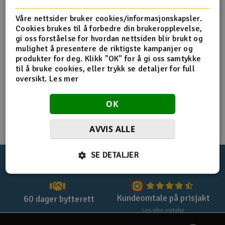
Registrer deg for privatkjøp
Båter
Våre nettsider bruker cookies/informasjonskapsler.
Cookies brukes til å forbedre din brukeropplevelse,
Registrer deg for firmakjøp
gi oss forståelse for hvordan nettsiden blir brukt og
Droner
mulighet å presentere de riktigste kampanjer og
Handle uten login med
checkout
produkter for deg. Klikk "OK" for å gi oss samtykke
Droner for FPV
til å bruke cookies, eller trykk se detaljer for full
oversikt.
Les mer
Fly
OK
Helikopter
AVVIS ALLE
V
Kamerautstyr
SE DETALJER
100%
norsk nettbutikk
Lynrask levering
Modellbygging, LEGO & byggesett
Modelljernbane
Kundeomtale på prisjakt
60 dager bytterett
Les våre omtaler
Motor & tilbehør