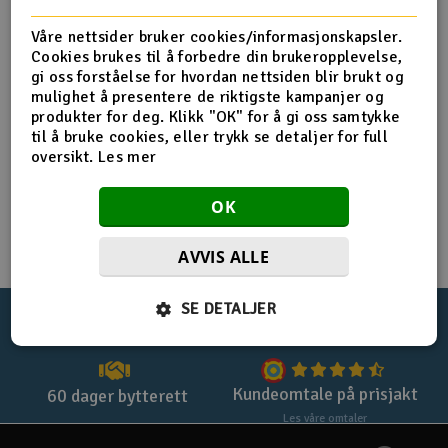
Registrer deg for privatkjøp
Båter
Våre nettsider bruker cookies/informasjonskapsler.
Cookies brukes til å forbedre din brukeropplevelse,
Registrer deg for firmakjøp
gi oss forståelse for hvordan nettsiden blir brukt og
Droner
mulighet å presentere de riktigste kampanjer og
Handle uten login med
checkout
produkter for deg. Klikk "OK" for å gi oss samtykke
Droner for FPV
til å bruke cookies, eller trykk se detaljer for full
oversikt.
Les mer
Fly
OK
Helikopter
AVVIS ALLE
V
Kamerautstyr
SE DETALJER
100%
norsk nettbutikk
Lynrask levering
Modellbygging, LEGO & byggesett
Modelljernbane
Kundeomtale på prisjakt
60 dager bytterett
Les våre omtaler
Motor & tilbehør