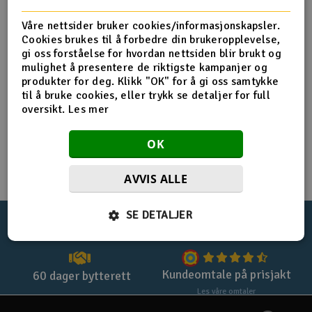
Registrer deg for privatkjøp
Båter
Våre nettsider bruker cookies/informasjonskapsler.
Cookies brukes til å forbedre din brukeropplevelse,
Registrer deg for firmakjøp
gi oss forståelse for hvordan nettsiden blir brukt og
Droner
mulighet å presentere de riktigste kampanjer og
Handle uten login med
checkout
produkter for deg. Klikk "OK" for å gi oss samtykke
Droner for FPV
til å bruke cookies, eller trykk se detaljer for full
oversikt.
Les mer
Fly
OK
Helikopter
AVVIS ALLE
V
Kamerautstyr
SE DETALJER
100%
norsk nettbutikk
Lynrask levering
Modellbygging, LEGO & byggesett
Modelljernbane
Kundeomtale på prisjakt
60 dager bytterett
Les våre omtaler
Motor & tilbehør