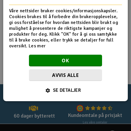
Registrer deg for privatkjøp
Båter
Våre nettsider bruker cookies/informasjonskapsler.
Cookies brukes til å forbedre din brukeropplevelse,
Registrer deg for firmakjøp
gi oss forståelse for hvordan nettsiden blir brukt og
Droner
mulighet å presentere de riktigste kampanjer og
Handle uten login med
checkout
produkter for deg. Klikk "OK" for å gi oss samtykke
Droner for FPV
til å bruke cookies, eller trykk se detaljer for full
oversikt.
Les mer
Fly
OK
Helikopter
AVVIS ALLE
V
Kamerautstyr
SE DETALJER
100%
norsk nettbutikk
Lynrask levering
Modellbygging, LEGO & byggesett
Modelljernbane
Kundeomtale på prisjakt
60 dager bytterett
Les våre omtaler
Motor & tilbehør