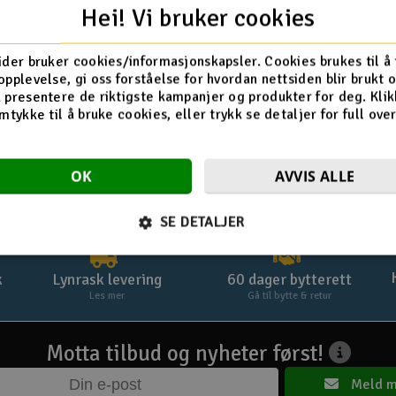
Logg inn
Hei! Vi bruker cookies
Glemt passord? Klikk her »
ider bruker cookies/informasjonskapsler. Cookies brukes til å
opplevelse, gi oss forståelse for hvordan nettsiden blir brukt 
 presentere de riktigste kampanjer og produkter for deg. Klik
mtykke til å bruke cookies, eller trykk se detaljer for full ove
OK
AVVIS ALLE
SE DETALJER
k
Lynrask levering
60 dager bytterett
Les mer
Gå til bytte & retur
Motta tilbud og nyheter først!
Meld m