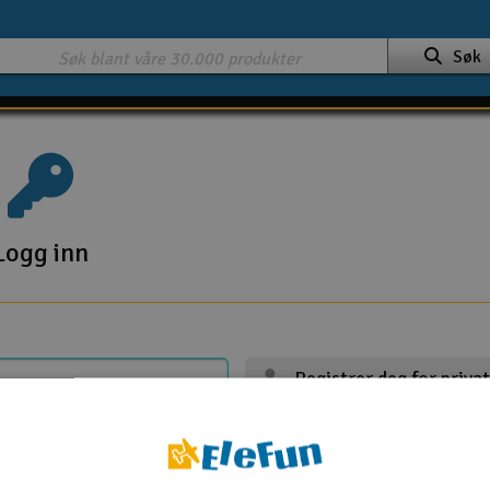
Søk
Logg inn
Registrer deg for priva
Registrer deg for firma
Handle 