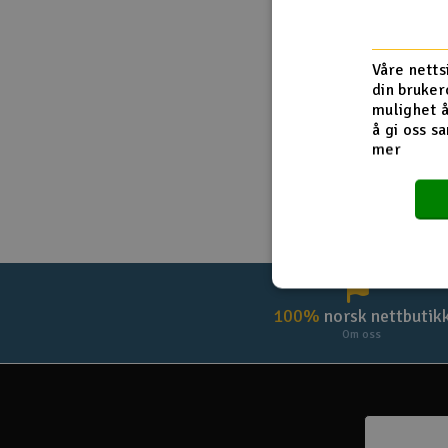
Droner
Husk meg
Våre netts
Droner for FPV
din bruker
mulighet å
Fly
å gi oss sa
mer
Helikopter
Kamerautstyr
Modellbygging, LEGO & byggesett
Modelljernbane
Motor & tilbehør
100%
norsk nettbutik
Om oss
Outlet
Radioutstyr
Raketter