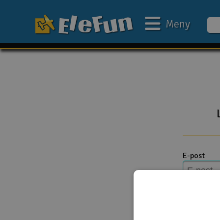
Meny
Ukens tilbud
Outlet
Mine favoritter
Gavekort
3D-print
E-post
Batteri & ladere
Bilbane
Passord
Biler
Båter