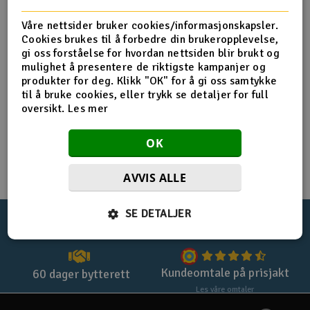
Registrer deg for privatkjøp
Båter
Våre nettsider bruker cookies/informasjonskapsler.
Cookies brukes til å forbedre din brukeropplevelse,
Registrer deg for firmakjøp
gi oss forståelse for hvordan nettsiden blir brukt og
Droner
mulighet å presentere de riktigste kampanjer og
Handle uten login med
checkout
produkter for deg. Klikk "OK" for å gi oss samtykke
Droner for FPV
til å bruke cookies, eller trykk se detaljer for full
oversikt.
Les mer
Fly
OK
Helikopter
AVVIS ALLE
V
Kamerautstyr
SE DETALJER
100%
norsk nettbutikk
Lynrask levering
Modellbygging, LEGO & byggesett
Modelljernbane
Kundeomtale på prisjakt
60 dager bytterett
Les våre omtaler
Motor & tilbehør