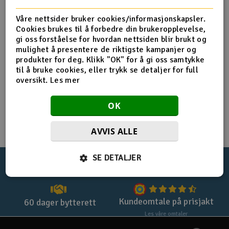
Registrer deg for privatkjøp
Båter
Våre nettsider bruker cookies/informasjonskapsler.
Cookies brukes til å forbedre din brukeropplevelse,
Registrer deg for firmakjøp
gi oss forståelse for hvordan nettsiden blir brukt og
Droner
mulighet å presentere de riktigste kampanjer og
Handle uten login med
checkout
produkter for deg. Klikk "OK" for å gi oss samtykke
Droner for FPV
til å bruke cookies, eller trykk se detaljer for full
oversikt.
Les mer
Fly
OK
Helikopter
AVVIS ALLE
V
Kamerautstyr
SE DETALJER
100%
norsk nettbutikk
Lynrask levering
Modellbygging, LEGO & byggesett
Modelljernbane
Kundeomtale på prisjakt
60 dager bytterett
Les våre omtaler
Motor & tilbehør