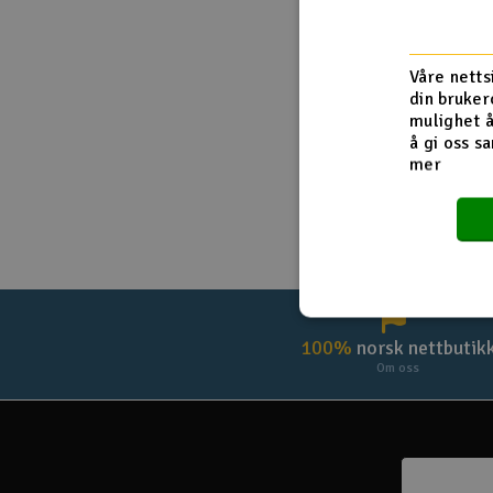
Droner
Husk meg
Våre netts
Droner for FPV
din bruker
mulighet å
Fly
å gi oss sa
mer
Helikopter
Kamerautstyr
Modellbygging, LEGO & byggesett
Modelljernbane
Motor & tilbehør
100%
norsk nettbutik
Om oss
Outlet
Radioutstyr
Raketter