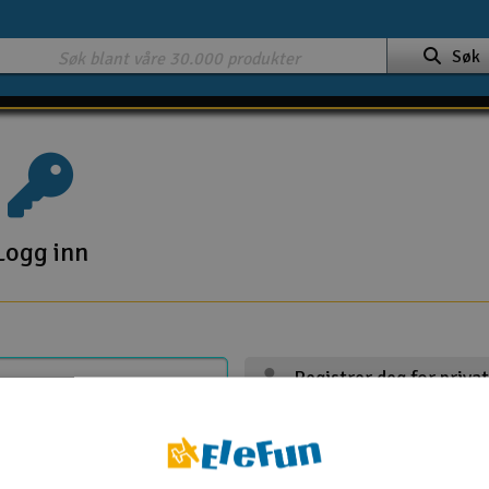
Søk
Logg inn
Registrer deg for priva
Registrer deg for firma
Handle 