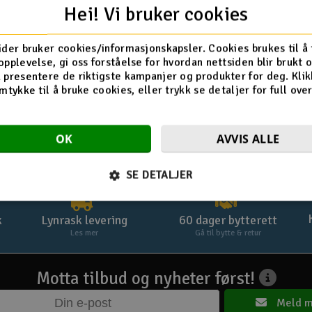
Logg inn
Hei! Vi bruker cookies
Glemt passord? Klikk her »
ider bruker cookies/informasjonskapsler. Cookies brukes til å
opplevelse, gi oss forståelse for hvordan nettsiden blir brukt 
 presentere de riktigste kampanjer og produkter for deg. Klik
mtykke til å bruke cookies, eller trykk se detaljer for full ove
OK
AVVIS ALLE
SE DETALJER
k
Lynrask levering
60 dager bytterett
Les mer
Gå til bytte & retur
Motta tilbud og nyheter først!
Meld m