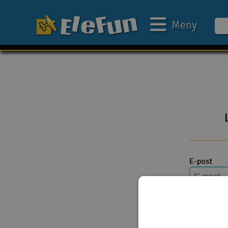
Meny
Ukens tilbud
Outlet
Mine favoritter
Gavekort
3D-print
E-post
Batteri & ladere
Bilbane
Passord
Biler
Båter