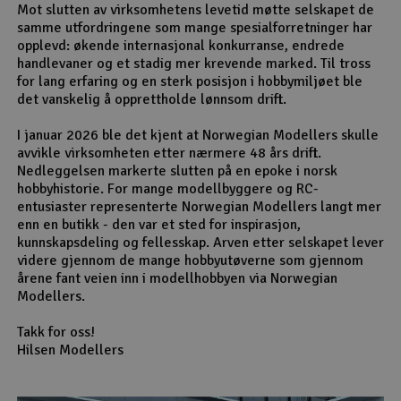
Mot slutten av virksomhetens levetid møtte selskapet de
samme utfordringene som mange spesialforretninger har
opplevd: økende internasjonal konkurranse, endrede
handlevaner og et stadig mer krevende marked. Til tross
for lang erfaring og en sterk posisjon i hobbymiljøet ble
det vanskelig å opprettholde lønnsom drift.
I januar 2026 ble det kjent at Norwegian Modellers skulle
avvikle virksomheten etter nærmere 48 års drift.
Nedleggelsen markerte slutten på en epoke i norsk
hobbyhistorie. For mange modellbyggere og RC-
entusiaster representerte Norwegian Modellers langt mer
enn en butikk - den var et sted for inspirasjon,
kunnskapsdeling og fellesskap. Arven etter selskapet lever
videre gjennom de mange hobbyutøverne som gjennom
årene fant veien inn i modellhobbyen via Norwegian
Modellers.
Takk for oss!
Hilsen Modellers