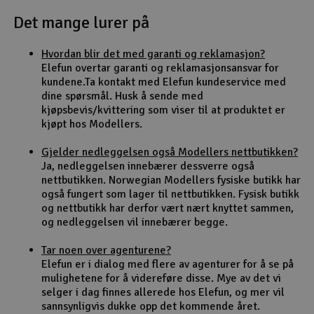
Det mange lurer på
Outlet
Hvordan blir det med garanti og reklamasjon?
Radioutstyr
Elefun overtar garanti og reklamasjonsansvar for
kundene.Ta kontakt med Elefun kundeservice med
Raketter
dine spørsmål. Husk å sende med
kjøpsbevis/kvittering som viser til at produktet er
kjøpt hos Modellers.
Smarthjem, lek & hobby
Gjelder nedleggelsen også Modellers nettbutikken?
Solenergi
Ja, nedleggelsen innebærer dessverre også
H
nettbutikken. Norwegian Modellers fysiske butikk har
også fungert som lager til nettbutikken. Fysisk butikk
Sparkesykler & elkjøretøy
Du
og nettbutikk har derfor vært nært knyttet sammen,
Vi
og nedleggelsen vil innebærer begge.
Verktøy, utstyr & tilbehør
Tar noen over agenturene?
Elefun er i dialog med flere av agenturer for å se på
Gavekort
mulighetene for å videreføre disse. Mye av det vi
selger i dag finnes allerede hos Elefun, og mer vil
sannsynligvis dukke opp det kommende året.