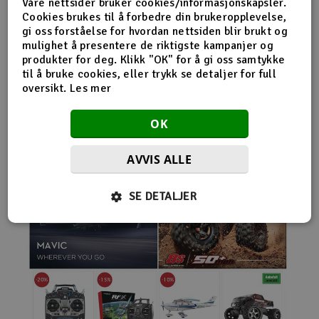
Våre nettsider bruker cookies/informasjonskapsler.
nybegynnerutstyr og avanserte løsninger hos samme
Cookies brukes til å forbedre din brukeropplevelse,
leverandør. Da internett for alvor endret
gi oss forståelse for hvordan nettsiden blir brukt og
handelsmønstrene på 2000-tallet, satset Norwegian
mulighet å presentere de riktigste kampanjer og
Modellers tidlig på netthandel. Nettbutikken modellers.no
produkter for deg. Klikk "OK" for å gi oss samtykke
gjorde det mulig for kunder fra hele landet å handle
til å bruke cookies, eller trykk se detaljer for full
spesialprodukter som tidligere ofte bare var tilgjengelige i
oversikt.
Les mer
større byer. Samtidig fortsatte selskapet å drive fysisk
butikk og personlig kundeservice.
OK
AVVIS ALLE
SE DETALJER