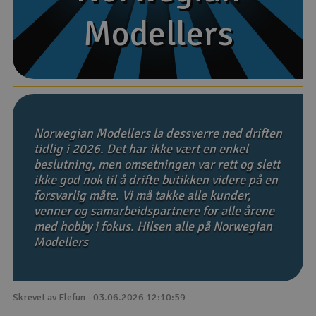
Modellers
Modellers
Båter
Droner
Droner for FPV
Fly
Norwegian Modellers la dessverre ned driften
tidlig i 2026. Det har ikke vært en enkel
beslutning, men omsetningen var rett og slett
Helikopter
ikke god nok til å drifte butikken videre på en
V
forsvarlig måte. Vi må takke alle kunder,
Kamerautstyr
venner og samarbeidspartnere for alle årene
med hobby i fokus. Hilsen alle på Norwegian
Modellbygging, LEGO & byggesett
Modellers
Modelljernbane
Skrevet av Elefun - 03.06.2026 12:10:59
Motor & tilbehør