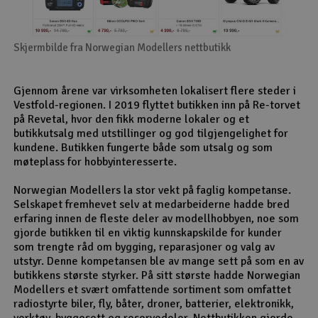
Skjermbilde fra Norwegian Modellers nettbutikk
Gjennom årene var virksomheten lokalisert flere steder i
Vestfold-regionen. I 2019 flyttet butikken inn på Re-torvet
på Revetal, hvor den fikk moderne lokaler og et
butikkutsalg med utstillinger og god tilgjengelighet for
kundene. Butikken fungerte både som utsalg og som
møteplass for hobbyinteresserte.
Norwegian Modellers la stor vekt på faglig kompetanse.
Selskapet fremhevet selv at medarbeiderne hadde bred
erfaring innen de fleste deler av modellhobbyen, noe som
gjorde butikken til en viktig kunnskapskilde for kunder
som trengte råd om bygging, reparasjoner og valg av
utstyr. Denne kompetansen ble av mange sett på som en av
butikkens største styrker. På sitt største hadde Norwegian
Modellers et svært omfattende sortiment som omfattet
radiostyrte biler, fly, båter, droner, batterier, elektronikk,
verktøy, byggesett og reservedeler. Nettbutikken gjorde