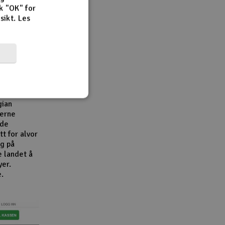
k "OK" for
rsikt.
Les
r,
en viktig
e
e
bransjen.
gian
derne
åde
t for alvor
g på
e landet å
yer.
e.