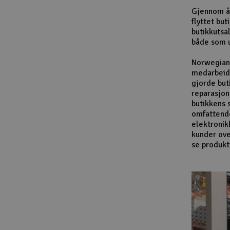
Gjennom år
flyttet bu
butikkutsa
både som u
Norwegian 
medarbeide
gjorde but
reparasjon
butikkens 
omfattende 
elektronik
kunder ove
se produkt