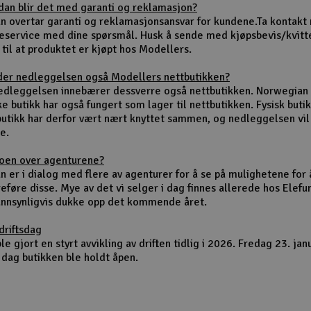
dan blir det med garanti og reklamasjon?
un overtar garanti og reklamasjonsansvar for kundene.Ta kontakt
eservice med dine spørsmål. Husk å sende med kjøpsbevis/kvitt
 til at produktet er kjøpt hos Modellers.
der nedleggelsen også Modellers nettbutikken?
nedleggelsen innebærer dessverre også nettbutikken. Norwegian
ke butikk har også fungert som lager til nettbutikken. Fysisk buti
butikk har derfor vært nært knyttet sammen, og nedleggelsen vi
e.
noen over agenturene?
n er i dialog med flere av agenturer for å se på mulighetene for 
eføre disse. Mye av det vi selger i dag finnes allerede hos Elefu
sannsynligvis dukke opp det kommende året.
driftsdag
le gjort en styrt avvikling av driften tidlig i 2026. Fredag 23. jan
 dag butikken ble holdt åpen.