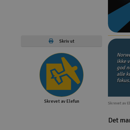
Droner
Droner for FPV
Fly
Skriv ut
Helikopter
Norwe
Kamerautstyr
ikke v
god no
Modellbygging, LEGO & byggesett
alle 
Modelljernbane
fokus
Motor & tilbehør
Skrevet av Elefun
Outlet
Skrevet av E
Radioutstyr
Det ma
Raketter