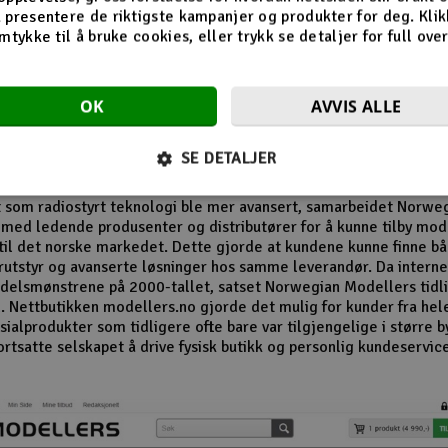
n av butikken på Revetal
 presentere de riktigste kampanjer og produkter for deg. Klik
mtykke til å bruke cookies, eller trykk se detaljer for full ove
 1980- og 1990-tallet vokste interessen for modellfly, modellbile
r og radiostyrte helikoptre betydelig. Norwegian Modellers ble 
OK
AVVIS ALLE
 i denne perioden og opparbeidet seg en lojal kundebase. Mang
r husker særlig butikkens omfattende vareutvalg og de detaljert
alogene som inspirerte nye generasjoner modellbyggere.
SE DETALJER
el av selskapets suksess var evnen til å følge utviklingen i hobby
t som radiostyrt teknologi ble mer avansert, samarbeidet Norwe
med ledende produsenter og distributører for å kunne tilby mo
til det norske markedet. Dette gjorde at kundene kunne finne b
utstyr og avanserte løsninger hos samme leverandør. Da internet
delsmønstrene på 2000-tallet, satset Norwegian Modellers tidli
. Nettbutikken modellers.no gjorde det mulig for kunder fra hel
ialprodukter som tidligere ofte bare var tilgjengelige i større b
ortsatte selskapet å drive fysisk butikk og personlig kundeservic