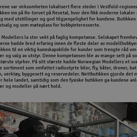
ene var virksomheten lokalisert flere steder i Vestfold-regione
tikken inn på Re-torvet på Revetal, hvor den fikk moderne lokaler
lg med utstillinger og god tilgjengelighet for kundene. Butikken
tsalg og som møteplass for hobbyinteresserte.
Modellers la stor vekt på faglig kompetanse. Selskapet fremhev
rne hadde bred erfaring innen de fleste deler av modellhobbye
ikken til en viktig kunnskapskilde for kunder som trengte råd om
er og valg av utstyr. Denne kompetansen ble av mange sett på s
største styrker. På sitt største hadde Norwegian Modellers et sv
sortiment som omfattet radiostyrte biler, fly, båter, droner, bat
k, verktøy, byggesett og reservedeler. Nettbutikken gjorde det m
r hele landet, samtidig som den fysiske butikken ga kundene anle
er og modeller på nært hold.