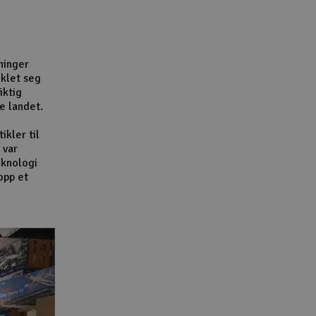
Lag
Skr
Tøm
ninger
iklet seg
iktig
e landet.
ikler til
 var
eknologi
opp et