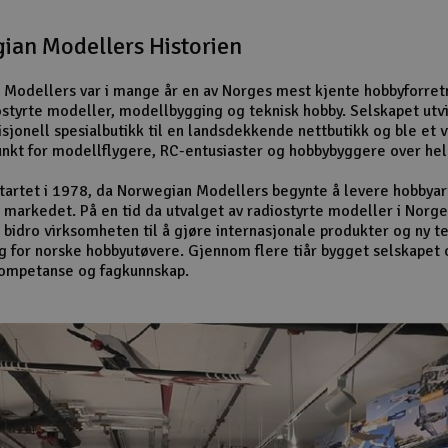
ian Modellers Historien
Modellers var i mange år en av Norges mest kjente hobbyforret
ostyrte modeller, modellbygging og teknisk hobby. Selskapet utv
isjonell spesialbutikk til en landsdekkende nettbutikk og ble et v
nkt for modellflygere, RC-entusiaster og hobbybyggere over hel
startet i 1978, da Norwegian Modellers begynte å levere hobbyart
 markedet. På en tid da utvalget av radiostyrte modeller i Norge
 bidro virksomheten til å gjøre internasjonale produkter og ny t
ig for norske hobbyutøvere. Gjennom flere tiår bygget selskapet 
kompetanse og fagkunnskap.