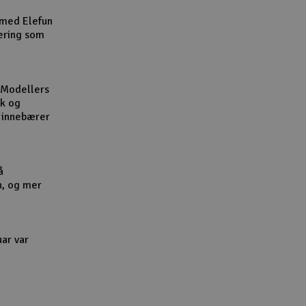
Cou
 med Elefun
ering som
 Modellers
kk og
Handle
l innebærer
Du kan sam
Vi beregne
å
n, og mer
End
uar var
Gav
Hen