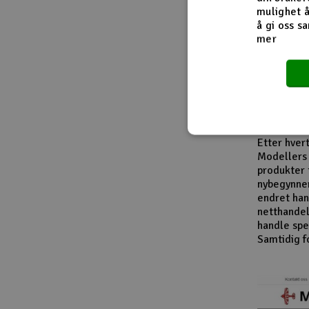
Fra innside
mulighet å
å gi oss sa
mer
I løpet av
modellbåte
leverandør
entusiaste
produktkat
En viktig d
Etter hver
Modellers 
produkter 
nybegynner
endret han
netthandel
handle spes
Samtidig f