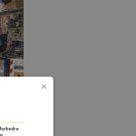
×
 forbedre
og