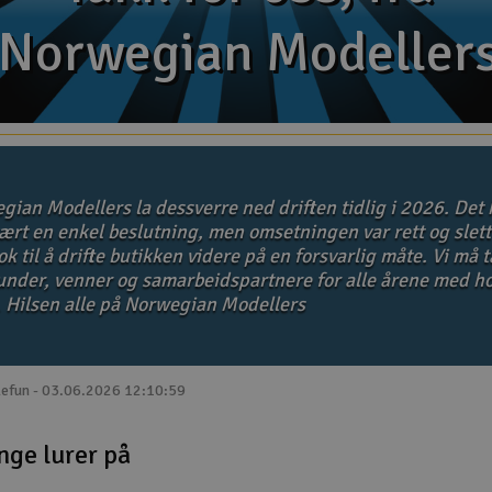
Norwegian Modeller
Norwegian Modeller
gian Modellers la dessverre ned driften tidlig i 2026. Det 
ært en enkel beslutning, men omsetningen var rett og slett
k til å drifte butikken videre på en forsvarlig måte. Vi må 
kunder, venner og samarbeidspartnere for alle årene med ho
. Hilsen alle på Norwegian Modellers
lefun - 03.06.2026 12:10:59
nge lurer på