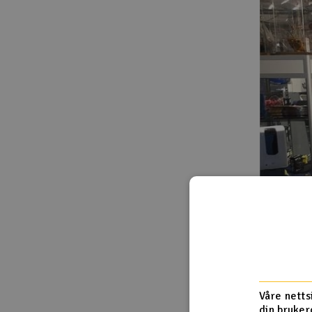
Våre netts
din bruker