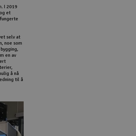
n. I 2019
 og et
 fungerte
et selv at
n, noe som
 bygging,
om en av
ært
terier,
ulig å nå
dning til å