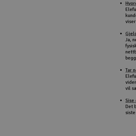
Hvor
Smarthjem, lek & hobby
Elef
kund
Solenergi
viser
Sparkesykler & elkjøretøy
Gjel
Ja, 
Verktøy, utstyr & tilbehør
fysis
nett
Gavekort
begg
Tar 
Elefu
vider
vil 
Sise 
Det b
siste