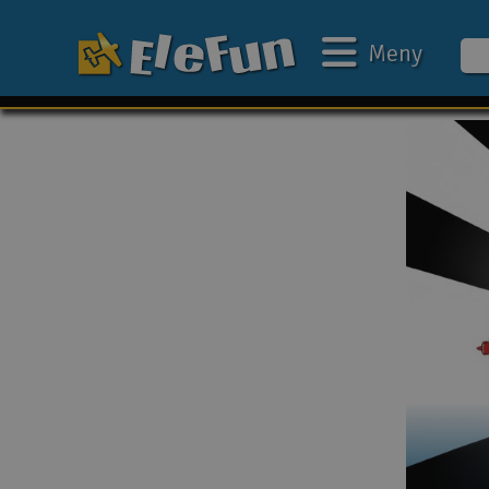
Meny
Ukens tilbud
Outlet
Mine favoritter
Gavekort
3D-print
Batteri & ladere
Bilbane
Biler
Båter