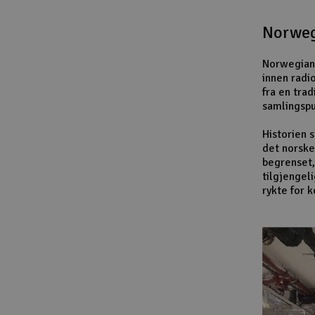
Norweg
Norwegian 
innen radi
fra en trad
samlingspu
Historien 
det norske
begrenset,
tilgjengel
rykte for 