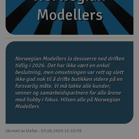
Modellers
Modellers
Båter
Droner
Droner for FPV
Fly
Norwegian Modellers la dessverre ned driften
tidlig i 2026. Det har ikke vært en enkel
beslutning, men omsetningen var rett og slett
Helikopter
ikke god nok til å drifte butikken videre på en
V
forsvarlig måte. Vi må takke alle kunder,
Kamerautstyr
venner og samarbeidspartnere for alle årene
med hobby i fokus. Hilsen alle på Norwegian
Modellbygging, LEGO & byggesett
Modellers
Modelljernbane
Skrevet av Elefun - 03.06.2026 12:10:59
Motor & tilbehør