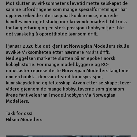
Mot slutten av virksomhetens levetid møtte selskapet de
samme utfordringene som mange spesialforretninger har
opplevd: økende internasjonal konkurranse, endrede
handlevaner og et stadig mer krevende marked. Til tross
for lang erfaring og en sterk posisjon i hobbymiljøet ble
det vanskelig å opprettholde lønnsom drift.
I januar 2026 ble det kjent at Norwegian Modellers skulle
avvikle virksomheten etter nærmere 48 års drift.
Nedleggelsen markerte slutten på en epoke i norsk
hobbyhistorie. For mange modellbyggere og RC-
entusiaster representerte Norwegian Modellers langt mer
enn en butikk - den var et sted for inspirasjon,
kunnskapsdeling og fellesskap. Arven etter selskapet lever
videre gjennom de mange hobbyutøverne som gjennom
årene fant veien inn i modellhobbyen via Norwegian
Modellers.
Takk for oss!
Hilsen Modellers