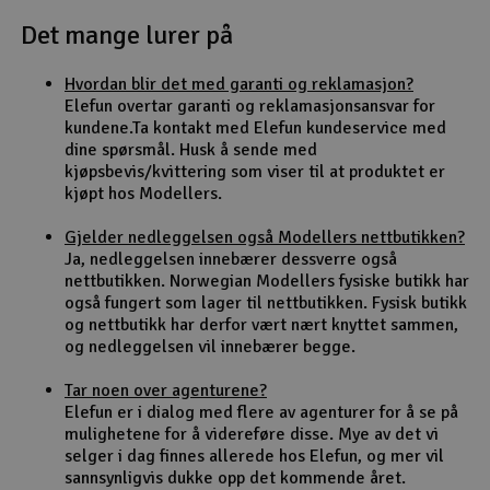
Det mange lurer på
Outlet
Hvordan blir det med garanti og reklamasjon?
Radioutstyr
Elefun overtar garanti og reklamasjonsansvar for
kundene.Ta kontakt med Elefun kundeservice med
Raketter
dine spørsmål. Husk å sende med
kjøpsbevis/kvittering som viser til at produktet er
kjøpt hos Modellers.
Smarthjem, lek & hobby
Gjelder nedleggelsen også Modellers nettbutikken?
Solenergi
Ja, nedleggelsen innebærer dessverre også
H
nettbutikken. Norwegian Modellers fysiske butikk har
også fungert som lager til nettbutikken. Fysisk butikk
Sparkesykler & elkjøretøy
Du
og nettbutikk har derfor vært nært knyttet sammen,
Vi
og nedleggelsen vil innebærer begge.
Verktøy, utstyr & tilbehør
Tar noen over agenturene?
Elefun er i dialog med flere av agenturer for å se på
Gavekort
mulighetene for å videreføre disse. Mye av det vi
selger i dag finnes allerede hos Elefun, og mer vil
sannsynligvis dukke opp det kommende året.