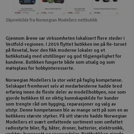
Skjermbilde fra Norwegian Modellers nettbutikk
Gjennom årene var virksomheten lokalisert flere steder i
Vestfold-regionen. I 2019 flyttet butikken inn på Re-torvet
på Revetal, hvor den fikk moderne lokaler og et
butikkutsalg med utstillinger og god tilgjengelighet for
kundene. Butikken fungerte både som utsalg og som
møteplass for hobbyinteresserte.
Norwegian Modellers la stor vekt på faglig kompetanse.
Selskapet fremhevet selv at medarbeiderne hadde bred
erfaring innen de fleste deler av modellhobbyen, noe som
gjorde butikken til en viktig kunnskapskilde for kunder
som trengte råd om bygging, reparasjoner og valg av
utstyr. Denne kompetansen ble av mange sett på som en av
butikkens største styrker. På sitt største hadde Norwegian
Modellers et svært omfattende sortiment som omfattet
radiostyrte biler, fly, båter, droner, batterier, elektronikk,
verktøy, byggesett og reservedeler. Nettbutikken gjorde