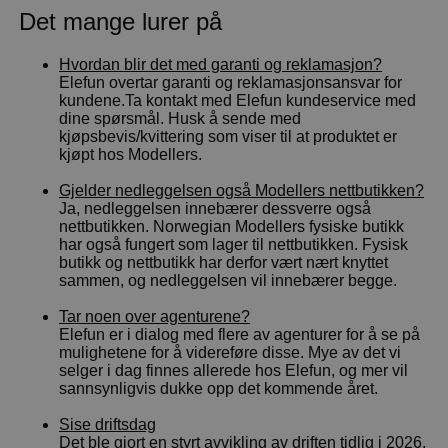
Det mange lurer på
Outlet
Hvordan blir det med garanti og reklamasjon?
Elefun overtar garanti og reklamasjonsansvar for
Radioutstyr
kundene.Ta kontakt med Elefun kundeservice med
dine spørsmål. Husk å sende med
Raketter
kjøpsbevis/kvittering som viser til at produktet er
kjøpt hos Modellers.
Smarthjem, lek & hobby
Gjelder nedleggelsen også Modellers nettbutikken?
Ja, nedleggelsen innebærer dessverre også
nettbutikken. Norwegian Modellers fysiske butikk
Solenergi
H
har også fungert som lager til nettbutikken. Fysisk
butikk og nettbutikk har derfor vært nært knyttet
sammen, og nedleggelsen vil innebærer begge.
Du
Sparkesykler & elkjøretøy
Vi
Tar noen over agenturene?
Elefun er i dialog med flere av agenturer for å se på
Verktøy, utstyr & tilbehør
mulighetene for å videreføre disse. Mye av det vi
selger i dag finnes allerede hos Elefun, og mer vil
Gavekort
sannsynligvis dukke opp det kommende året.
Sise driftsdag
Det ble gjort en styrt avvikling av driften tidlig i 2026.