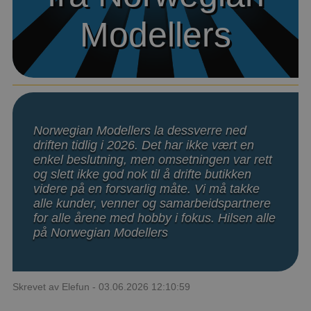
Modellers
Modellers
Båter
Droner
Droner for FPV
Fly
Norwegian Modellers la dessverre ned
driften tidlig i 2026. Det har ikke vært en
enkel beslutning, men omsetningen var rett
Helikopter
og slett ikke god nok til å drifte butikken
V
videre på en forsvarlig måte. Vi må takke
Kamerautstyr
alle kunder, venner og samarbeidspartnere
for alle årene med hobby i fokus. Hilsen alle
Modellbygging, LEGO & byggesett
på Norwegian Modellers
Modelljernbane
Skrevet av Elefun - 03.06.2026 12:10:59
Motor & tilbehør