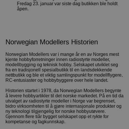
Fredag 23. januar var siste dag butikken ble holdt
åpen.
Norwegian Modellers Historien
Norwegian Modellers var i mange år en av Norges mest
kjente hobbyforretninger innen radiostyrte modeller,
modellbygging og teknisk hobby. Selskapet utviklet seg
fra en tradisjonell spesialbutikk til en landsdekkende
nettbutikk og ble et viktig samlingspunkt for modellflygere,
RC-entusiaster og hobbybyggere over hele landet.
Historien startet i 1978, da Norwegian Modellers begynte
å levere hobbyartikler til det norske markedet. På en tid da
utvalget av radiostyrte modeller i Norge var begrenset,
bidro virksomheten til å gjøre internasjonale produkter og
ny teknologi tilgjengelig for norske hobbyutøvere.
Gjennom flere tiår bygget selskapet opp et rykte for
kompetanse og fagkunnskap.