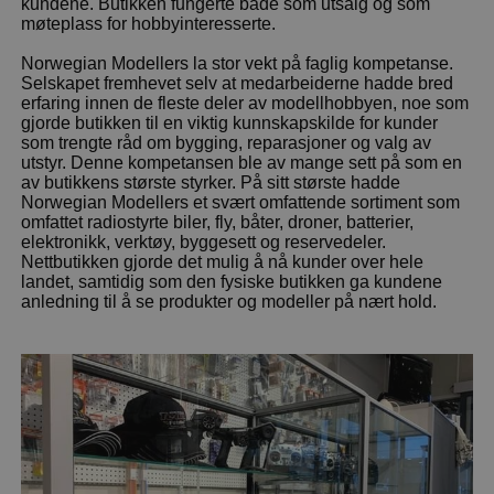
kundene. Butikken fungerte både som utsalg og som
møteplass for hobbyinteresserte.
Norwegian Modellers la stor vekt på faglig kompetanse.
Selskapet fremhevet selv at medarbeiderne hadde bred
erfaring innen de fleste deler av modellhobbyen, noe som
gjorde butikken til en viktig kunnskapskilde for kunder
som trengte råd om bygging, reparasjoner og valg av
utstyr. Denne kompetansen ble av mange sett på som en
av butikkens største styrker. På sitt største hadde
Norwegian Modellers et svært omfattende sortiment som
omfattet radiostyrte biler, fly, båter, droner, batterier,
elektronikk, verktøy, byggesett og reservedeler.
Nettbutikken gjorde det mulig å nå kunder over hele
landet, samtidig som den fysiske butikken ga kundene
anledning til å se produkter og modeller på nært hold.