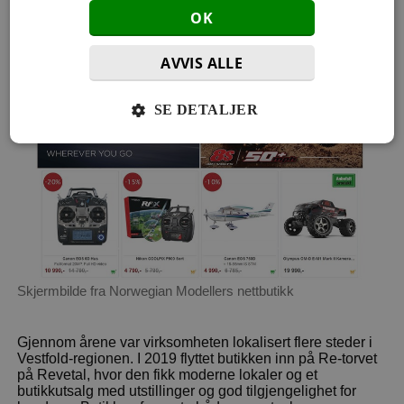
OK
AVVIS ALLE
SE DETALJER
Skjermbilde fra Norwegian Modellers nettbutikk
Gjennom årene var virksomheten lokalisert flere steder i
Vestfold-regionen. I 2019 flyttet butikken inn på Re-torvet
på Revetal, hvor den fikk moderne lokaler og et
butikkutsalg med utstillinger og god tilgjengelighet for