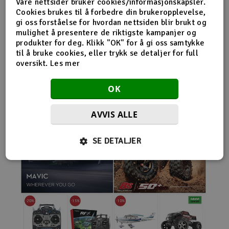
Våre nettsider bruker cookies/informasjonskapsler.
nybegynnerutstyr og avanserte løsninger hos samme
Cookies brukes til å forbedre din brukeropplevelse,
leverandør. Da internett for alvor endret
gi oss forståelse for hvordan nettsiden blir brukt og
handelsmønstrene på 2000-tallet, satset Norwegian
mulighet å presentere de riktigste kampanjer og
Modellers tidlig på netthandel. Nettbutikken modellers.no
produkter for deg. Klikk "OK" for å gi oss samtykke
gjorde det mulig for kunder fra hele landet å handle
til å bruke cookies, eller trykk se detaljer for full
spesialprodukter som tidligere ofte bare var tilgjengelige i
oversikt.
Les mer
større byer. Samtidig fortsatte selskapet å drive fysisk
butikk og personlig kundeservice.
OK
AVVIS ALLE
SE DETALJER