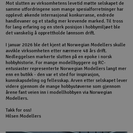
Mot slutten av virksomhetens levetid møtte selskapet de
samme utfordringene som mange spesialforretninger har
opplevd: økende internasjonal konkurranse, endrede
handlevaner og et stadig mer krevende marked. Til tross
for lang erfaring og en sterk posisjon i hobbymiljøet ble
det vanskelig å opprettholde lønnsom drift.
I januar 2026 ble det kjent at Norwegian Modellers skulle
avvikle virksomheten etter nærmere 48 års drift.
Nedleggelsen markerte slutten på en epoke i norsk
hobbyhistorie. For mange modellbyggere og RC-
entusiaster representerte Norwegian Modellers langt mer
enn en butikk - den var et sted for inspirasjon,
kunnskapsdeling og fellesskap. Arven etter selskapet lever
videre gjennom de mange hobbyutøverne som gjennom
årene fant veien inn i modellhobbyen via Norwegian
Modellers.
Takk for oss!
Hilsen Modellers