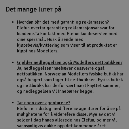
Det mange lurer på
Outlet
Hvordan blir det med garanti og reklamasjon?
Radioutstyr
Elefun overtar garanti og reklamasjonsansvar for
kundene.Ta kontakt med Elefun kundeservice med
Raketter
dine spørsmål. Husk å sende med
kjøpsbevis/kvittering som viser til at produktet er
kjøpt hos Modellers.
Smarthjem, lek & hobby
Gjelder nedleggelsen også Modellers nettbutikken?
Solenergi
Ja, nedleggelsen innebærer dessverre også
H
nettbutikken. Norwegian Modellers fysiske butikk har
også fungert som lager til nettbutikken. Fysisk butikk
Sparkesykler & elkjøretøy
Du
og nettbutikk har derfor vært nært knyttet sammen,
Vi
og nedleggelsen vil innebærer begge.
Verktøy, utstyr & tilbehør
Tar noen over agenturene?
Elefun er i dialog med flere av agenturer for å se på
Gavekort
mulighetene for å videreføre disse. Mye av det vi
selger i dag finnes allerede hos Elefun, og mer vil
sannsynligvis dukke opp det kommende året.