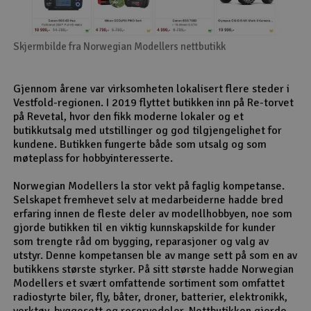
Skjermbilde fra Norwegian Modellers nettbutikk
Gjennom årene var virksomheten lokalisert flere steder i
Vestfold-regionen. I 2019 flyttet butikken inn på Re-torvet
på Revetal, hvor den fikk moderne lokaler og et
butikkutsalg med utstillinger og god tilgjengelighet for
kundene. Butikken fungerte både som utsalg og som
møteplass for hobbyinteresserte.
Norwegian Modellers la stor vekt på faglig kompetanse.
Selskapet fremhevet selv at medarbeiderne hadde bred
erfaring innen de fleste deler av modellhobbyen, noe som
gjorde butikken til en viktig kunnskapskilde for kunder
som trengte råd om bygging, reparasjoner og valg av
utstyr. Denne kompetansen ble av mange sett på som en av
butikkens største styrker. På sitt største hadde Norwegian
Modellers et svært omfattende sortiment som omfattet
radiostyrte biler, fly, båter, droner, batterier, elektronikk,
verktøy, byggesett og reservedeler. Nettbutikken gjorde