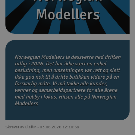
Modellers
Modellers
Båter
Droner
Droner for FPV
Fly
Norwegian Modellers la dessverre ned driften
tidlig i 2026. Det har ikke vært en enkel
beslutning, men omsetningen var rett og slett
Helikopter
ikke god nok til å drifte butikken videre på en
V
forsvarlig måte. Vi må takke alle kunder,
Kamerautstyr
venner og samarbeidspartnere for alle årene
med hobby i fokus. Hilsen alle på Norwegian
Modellbygging, LEGO & byggesett
Modellers
Modelljernbane
Skrevet av Elefun - 03.06.2026 12:10:59
Motor & tilbehør