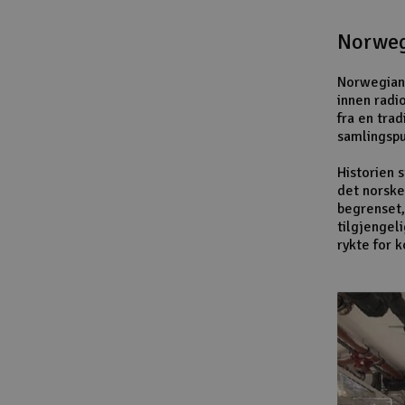
Norweg
Norwegian 
innen radi
fra en trad
samlingspu
Historien 
det norske
begrenset,
tilgjengel
rykte for 