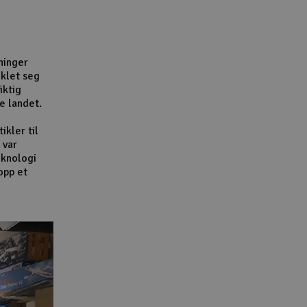
Lag
Skr
Tøm
ninger
iklet seg
iktig
e landet.
ikler til
 var
eknologi
opp et