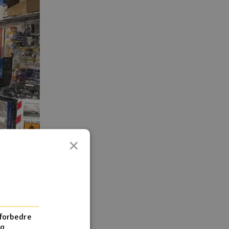
×
 forbedre
og