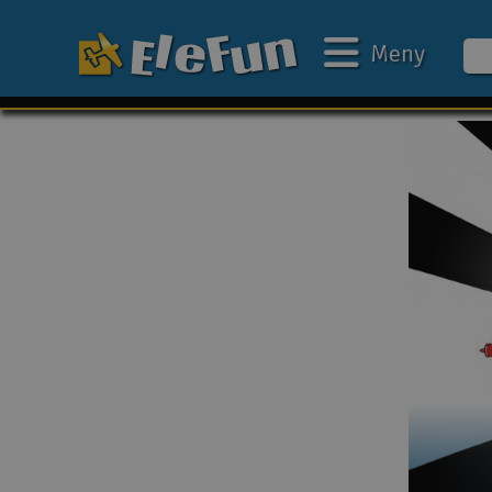
Meny
Ukens tilbud
Outlet
Mine favoritter
Gavekort
3D-print
Batteri & ladere
Bilbane
Biler
Båter