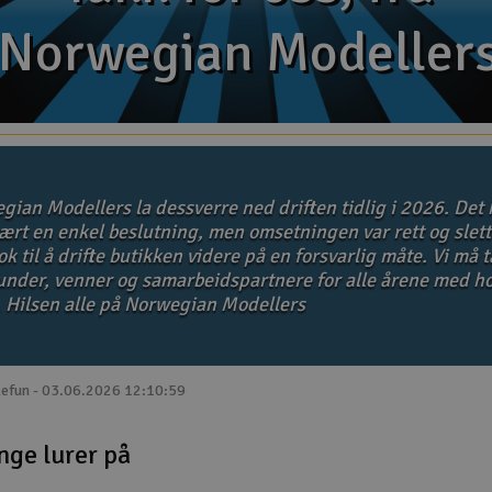
Norwegian Modeller
Norwegian Modeller
gian Modellers la dessverre ned driften tidlig i 2026. Det 
ært en enkel beslutning, men omsetningen var rett og slett
k til å drifte butikken videre på en forsvarlig måte. Vi må 
kunder, venner og samarbeidspartnere for alle årene med ho
. Hilsen alle på Norwegian Modellers
lefun - 03.06.2026 12:10:59
nge lurer på