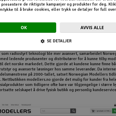
n av butikken på Revetal
 presentere de riktigste kampanjer og produkter for deg. Klik
mtykke til å bruke cookies, eller trykk se detaljer for full ove
 1980- og 1990-tallet vokste interessen for modellfly, modellbile
r og radiostyrte helikoptre betydelig. Norwegian Modellers ble 
OK
AVVIS ALLE
 i denne perioden og opparbeidet seg en lojal kundebase. Mang
r husker særlig butikkens omfattende vareutvalg og de detaljert
alogene som inspirerte nye generasjoner modellbyggere.
SE DETALJER
el av selskapets suksess var evnen til å følge utviklingen i hobby
t som radiostyrt teknologi ble mer avansert, samarbeidet Norwe
med ledende produsenter og distributører for å kunne tilby mo
til det norske markedet. Dette gjorde at kundene kunne finne b
utstyr og avanserte løsninger hos samme leverandør. Da internet
delsmønstrene på 2000-tallet, satset Norwegian Modellers tidli
. Nettbutikken modellers.no gjorde det mulig for kunder fra hel
ialprodukter som tidligere ofte bare var tilgjengelige i større b
ortsatte selskapet å drive fysisk butikk og personlig kundeservic