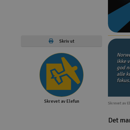
Droner
Droner for FPV
Fly
Skriv ut
Helikopter
Norwe
Kamerautstyr
ikke v
god no
Modellbygging, LEGO & byggesett
alle 
Modelljernbane
fokus
Motor & tilbehør
Skrevet av Elefun
Outlet
Skrevet av E
Radioutstyr
Det ma
Raketter