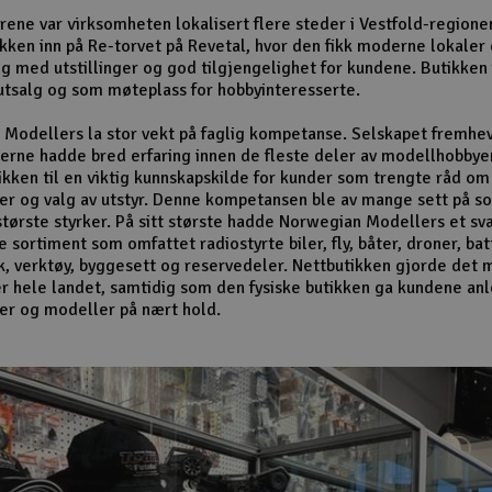
ene var virksomheten lokalisert flere steder i Vestfold-regione
tikken inn på Re-torvet på Revetal, hvor den fikk moderne lokaler
lg med utstillinger og god tilgjengelighet for kundene. Butikken
tsalg og som møteplass for hobbyinteresserte.
Modellers la stor vekt på faglig kompetanse. Selskapet fremhev
rne hadde bred erfaring innen de fleste deler av modellhobbye
ikken til en viktig kunnskapskilde for kunder som trengte råd om
er og valg av utstyr. Denne kompetansen ble av mange sett på s
største styrker. På sitt største hadde Norwegian Modellers et sv
sortiment som omfattet radiostyrte biler, fly, båter, droner, bat
k, verktøy, byggesett og reservedeler. Nettbutikken gjorde det m
r hele landet, samtidig som den fysiske butikken ga kundene anle
er og modeller på nært hold.