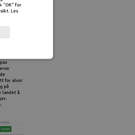
k "OK" for
rsikt.
Les
r,
en viktig
e
e
bransjen.
gian
derne
åde
t for alvor
g på
e landet å
yer.
e.