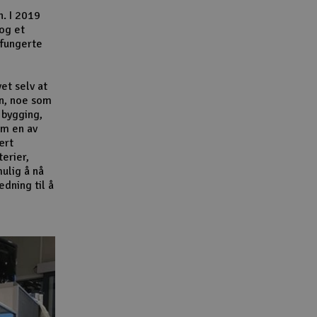
n. I 2019
 og et
 fungerte
et selv at
n, noe som
 bygging,
om en av
ært
terier,
ulig å nå
dning til å