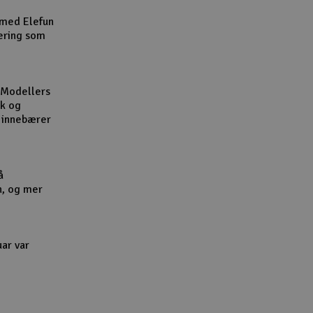
Cou
 med Elefun
ering som
 Modellers
kk og
Handle
l innebærer
Du kan sam
Vi beregne
å
n, og mer
End
uar var
Gav
Hen