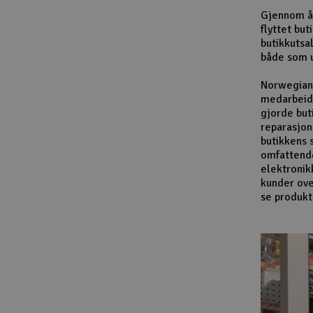
Gjennom år
flyttet bu
butikkutsa
både som u
Norwegian 
medarbeide
gjorde but
reparasjon
butikkens 
omfattende 
elektronik
kunder ove
se produkt