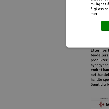
Fra innside
mulighet å
å gi oss sa
mer
I løpet av
modellbåte
leverandør
entusiaste
produktkat
En viktig d
Etter hver
Modellers 
produkter 
nybegynner
endret han
netthandel
handle spes
Samtidig f