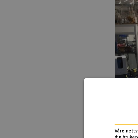
Våre netts
din bruker