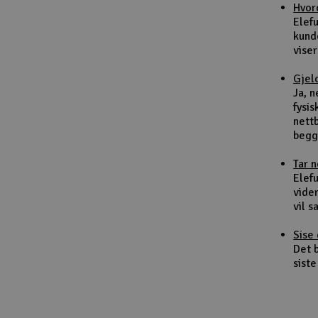
Hvor
Smarthjem, lek & hobby
Elef
kund
Solenergi
viser
Sparkesykler & elkjøretøy
Gjel
Ja, 
Verktøy, utstyr & tilbehør
fysis
nett
Gavekort
begg
Tar 
Elefu
vider
vil 
Sise 
Det b
siste