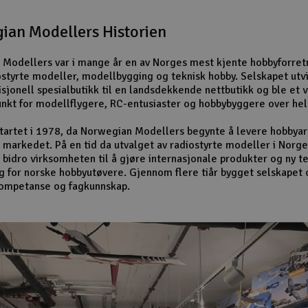
ian Modellers Historien
Modellers var i mange år en av Norges mest kjente hobbyforret
ostyrte modeller, modellbygging og teknisk hobby. Selskapet utv
isjonell spesialbutikk til en landsdekkende nettbutikk og ble et v
nkt for modellflygere, RC-entusiaster og hobbybyggere over hel
startet i 1978, da Norwegian Modellers begynte å levere hobbyart
 markedet. På en tid da utvalget av radiostyrte modeller i Norge
 bidro virksomheten til å gjøre internasjonale produkter og ny t
ig for norske hobbyutøvere. Gjennom flere tiår bygget selskapet 
kompetanse og fagkunnskap.