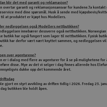
dan blir det med garanti og reklamasjon?
un overtar garanti og reklamasjonsansvar for kundene.Ta kontakt
eservice med dine spørsmål. Husk å sende med kjøpsbevis/kvitt
 til at produktet er kjøpt hos Modellers.
der nedleggelsen også Modellers nettbutikken?
nedleggelsen innebærer dessverre også nettbutikken. Norwegian
ke butikk har også fungert som lager til nettbutikken. Fysisk buti
butikk har derfor vært nært knyttet sammen, og nedleggelsen vi
e.
noen over agenturene?
n er i dialog med flere av agenturer for å se på mulighetene for 
eføre disse. Mye av det vi selger i dag finnes allerede hos Elefu
sannsynligvis dukke opp det kommende året.
driftsdag
le gjort en styrt avvikling av driften tidlig i 2026. Fredag 23. jan
 dag butikken ble holdt åpen.