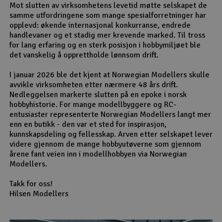
Mot slutten av virksomhetens levetid møtte selskapet de
samme utfordringene som mange spesialforretninger har
opplevd: økende internasjonal konkurranse, endrede
handlevaner og et stadig mer krevende marked. Til tross
for lang erfaring og en sterk posisjon i hobbymiljøet ble
det vanskelig å opprettholde lønnsom drift.
I januar 2026 ble det kjent at Norwegian Modellers skulle
avvikle virksomheten etter nærmere 48 års drift.
Nedleggelsen markerte slutten på en epoke i norsk
hobbyhistorie. For mange modellbyggere og RC-
entusiaster representerte Norwegian Modellers langt mer
enn en butikk - den var et sted for inspirasjon,
kunnskapsdeling og fellesskap. Arven etter selskapet lever
videre gjennom de mange hobbyutøverne som gjennom
årene fant veien inn i modellhobbyen via Norwegian
Modellers.
Takk for oss!
Hilsen Modellers