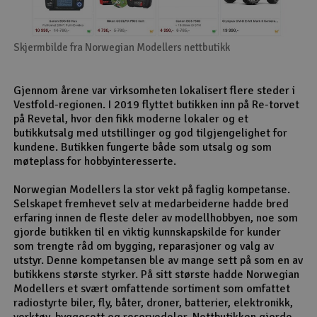
Skjermbilde fra Norwegian Modellers nettbutikk
Gjennom årene var virksomheten lokalisert flere steder i
Vestfold-regionen. I 2019 flyttet butikken inn på Re-torvet
på Revetal, hvor den fikk moderne lokaler og et
butikkutsalg med utstillinger og god tilgjengelighet for
kundene. Butikken fungerte både som utsalg og som
møteplass for hobbyinteresserte.
Norwegian Modellers la stor vekt på faglig kompetanse.
Selskapet fremhevet selv at medarbeiderne hadde bred
erfaring innen de fleste deler av modellhobbyen, noe som
gjorde butikken til en viktig kunnskapskilde for kunder
som trengte råd om bygging, reparasjoner og valg av
utstyr. Denne kompetansen ble av mange sett på som en av
butikkens største styrker. På sitt største hadde Norwegian
Modellers et svært omfattende sortiment som omfattet
radiostyrte biler, fly, båter, droner, batterier, elektronikk,
verktøy, byggesett og reservedeler. Nettbutikken gjorde