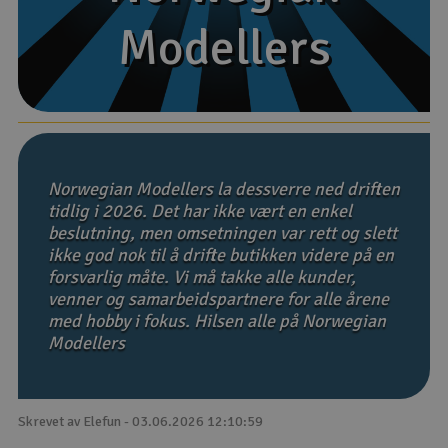
Modellers
Modellers
Båter
Droner
Droner for FPV
Fly
Norwegian Modellers la dessverre ned driften
tidlig i 2026. Det har ikke vært en enkel
beslutning, men omsetningen var rett og slett
Helikopter
ikke god nok til å drifte butikken videre på en
V
forsvarlig måte. Vi må takke alle kunder,
Kamerautstyr
venner og samarbeidspartnere for alle årene
med hobby i fokus. Hilsen alle på Norwegian
Modellbygging, LEGO & byggesett
Modellers
Modelljernbane
Skrevet av Elefun - 03.06.2026 12:10:59
Motor & tilbehør