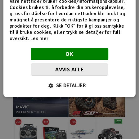
Våre nettsider bruker cookies/informasjonskapsler.
nybegynnerutstyr og avanserte løsninger hos samme
Cookies brukes til å forbedre din brukeropplevelse,
leverandør. Da internett for alvor endret
gi oss forståelse for hvordan nettsiden blir brukt og
handelsmønstrene på 2000-tallet, satset Norwegian
mulighet å presentere de riktigste kampanjer og
Modellers tidlig på netthandel. Nettbutikken modellers.no
produkter for deg. Klikk "OK" for å gi oss samtykke
gjorde det mulig for kunder fra hele landet å handle
til å bruke cookies, eller trykk se detaljer for full
spesialprodukter som tidligere ofte bare var tilgjengelige i
oversikt.
Les mer
større byer. Samtidig fortsatte selskapet å drive fysisk
butikk og personlig kundeservice.
OK
AVVIS ALLE
SE DETALJER