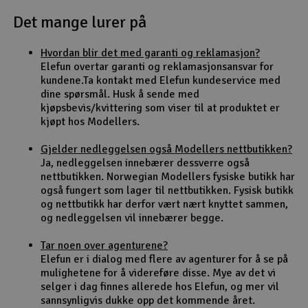
Det mange lurer på
Outlet
Hvordan blir det med garanti og reklamasjon?
Radioutstyr
Elefun overtar garanti og reklamasjonsansvar for
kundene.Ta kontakt med Elefun kundeservice med
Raketter
dine spørsmål. Husk å sende med
kjøpsbevis/kvittering som viser til at produktet er
kjøpt hos Modellers.
Smarthjem, lek & hobby
Gjelder nedleggelsen også Modellers nettbutikken?
Solenergi
Ja, nedleggelsen innebærer dessverre også
H
nettbutikken. Norwegian Modellers fysiske butikk har
også fungert som lager til nettbutikken. Fysisk butikk
Sparkesykler & elkjøretøy
Du
og nettbutikk har derfor vært nært knyttet sammen,
Vi
og nedleggelsen vil innebærer begge.
Verktøy, utstyr & tilbehør
Tar noen over agenturene?
Elefun er i dialog med flere av agenturer for å se på
Gavekort
mulighetene for å videreføre disse. Mye av det vi
selger i dag finnes allerede hos Elefun, og mer vil
sannsynligvis dukke opp det kommende året.