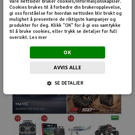
Våre nettsider bruker cookies/informasjonskapsler.
nybegynnerutstyr og avanserte løsninger hos samme
Cookies brukes til å forbedre din brukeropplevelse,
leverandør. Da internett for alvor endret
gi oss forståelse for hvordan nettsiden blir brukt og
handelsmønstrene på 2000-tallet, satset Norwegian
mulighet å presentere de riktigste kampanjer og
Modellers tidlig på netthandel. Nettbutikken modellers.no
produkter for deg. Klikk "OK" for å gi oss samtykke
gjorde det mulig for kunder fra hele landet å handle
til å bruke cookies, eller trykk se detaljer for full
spesialprodukter som tidligere ofte bare var tilgjengelige i
oversikt.
Les mer
større byer. Samtidig fortsatte selskapet å drive fysisk
butikk og personlig kundeservice.
OK
AVVIS ALLE
SE DETALJER