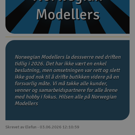
Modellers
Modellers
Båter
Droner
Droner for FPV
Fly
Norwegian Modellers la dessverre ned driften
tidlig i 2026. Det har ikke vært en enkel
beslutning, men omsetningen var rett og slett
Helikopter
ikke god nok til å drifte butikken videre på en
V
forsvarlig måte. Vi må takke alle kunder,
Kamerautstyr
venner og samarbeidspartnere for alle årene
med hobby i fokus. Hilsen alle på Norwegian
Modellbygging, LEGO & byggesett
Modellers
Modelljernbane
Skrevet av Elefun - 03.06.2026 12:10:59
Motor & tilbehør