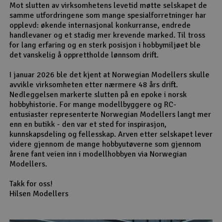
Mot slutten av virksomhetens levetid møtte selskapet de
samme utfordringene som mange spesialforretninger har
opplevd: økende internasjonal konkurranse, endrede
handlevaner og et stadig mer krevende marked. Til tross
for lang erfaring og en sterk posisjon i hobbymiljøet ble
det vanskelig å opprettholde lønnsom drift.
I januar 2026 ble det kjent at Norwegian Modellers skulle
avvikle virksomheten etter nærmere 48 års drift.
Nedleggelsen markerte slutten på en epoke i norsk
hobbyhistorie. For mange modellbyggere og RC-
entusiaster representerte Norwegian Modellers langt mer
enn en butikk - den var et sted for inspirasjon,
kunnskapsdeling og fellesskap. Arven etter selskapet lever
videre gjennom de mange hobbyutøverne som gjennom
årene fant veien inn i modellhobbyen via Norwegian
Modellers.
Takk for oss!
Hilsen Modellers