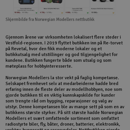
Skjermbilde fra Norwegian Modellers nettbutikk
Gjennom årene var virksomheten lokalisert flere steder i
Vestfold-regionen. I 2019 flyttet butikken inn på Re-torvet
på Revetal, hvor den fikk moderne lokaler og et
butikkutsalg med utstillinger og god tilgjengelighet for
kundene. Butikken fungerte både som utsalg og som
møteplass for hobbyinteresserte.
Norwegian Modellers la stor vekt på faglig kompetanse.
Selskapet fremhevet selv at medarbeiderne hadde bred
erfaring innen de fleste deler av modellhobbyen, noe som
gjorde butikken til en viktig kunnskapskilde for kunder
som trengte råd om bygging, reparasjoner og valg av
utstyr. Denne kompetansen ble av mange sett på som en av
butikkens største styrker. På sitt største hadde Norwegian
Modellers et svært omfattende sortiment som omfattet
radiostyrte biler, fly, båter, droner, batterier, elektronikk,
verktøy, byggesett og reservedeler. Nettbutikken gjorde