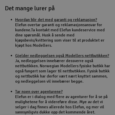
Det mange lurer på
Outlet
Hvordan blir det med garanti og reklamasjon?
Radioutstyr
Elefun overtar garanti og reklamasjonsansvar for
kundene.Ta kontakt med Elefun kundeservice med
Raketter
dine spørsmål. Husk å sende med
kjøpsbevis/kvittering som viser til at produktet er
kjøpt hos Modellers.
Smarthjem, lek & hobby
Gjelder nedleggelsen også Modellers nettbutikken?
Solenergi
Ja, nedleggelsen innebærer dessverre også
H
nettbutikken. Norwegian Modellers fysiske butikk har
også fungert som lager til nettbutikken. Fysisk butikk
Sparkesykler & elkjøretøy
Du
og nettbutikk har derfor vært nært knyttet sammen,
Vi
og nedleggelsen vil innebærer begge.
Verktøy, utstyr & tilbehør
Tar noen over agenturene?
Elefun er i dialog med flere av agenturer for å se på
Gavekort
mulighetene for å videreføre disse. Mye av det vi
selger i dag finnes allerede hos Elefun, og mer vil
sannsynligvis dukke opp det kommende året.