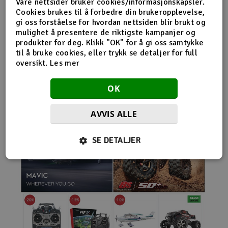
Våre nettsider bruker cookies/informasjonskapsler.
nybegynnerutstyr og avanserte løsninger hos samme
Cookies brukes til å forbedre din brukeropplevelse,
leverandør. Da internett for alvor endret
gi oss forståelse for hvordan nettsiden blir brukt og
handelsmønstrene på 2000-tallet, satset Norwegian
mulighet å presentere de riktigste kampanjer og
Modellers tidlig på netthandel. Nettbutikken modellers.no
produkter for deg. Klikk "OK" for å gi oss samtykke
gjorde det mulig for kunder fra hele landet å handle
til å bruke cookies, eller trykk se detaljer for full
spesialprodukter som tidligere ofte bare var tilgjengelige i
oversikt.
Les mer
større byer. Samtidig fortsatte selskapet å drive fysisk
butikk og personlig kundeservice.
OK
AVVIS ALLE
SE DETALJER