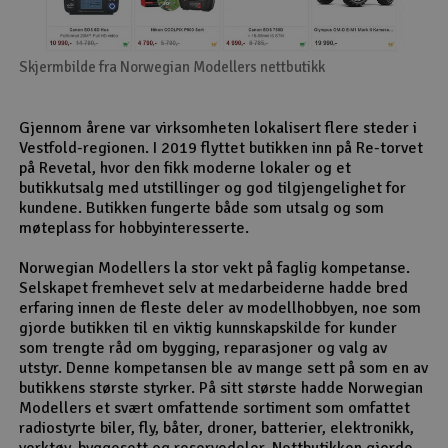
Skjermbilde fra Norwegian Modellers nettbutikk
Gjennom årene var virksomheten lokalisert flere steder i
Vestfold-regionen. I 2019 flyttet butikken inn på Re-torvet
på Revetal, hvor den fikk moderne lokaler og et
butikkutsalg med utstillinger og god tilgjengelighet for
kundene. Butikken fungerte både som utsalg og som
møteplass for hobbyinteresserte.
Norwegian Modellers la stor vekt på faglig kompetanse.
Selskapet fremhevet selv at medarbeiderne hadde bred
erfaring innen de fleste deler av modellhobbyen, noe som
gjorde butikken til en viktig kunnskapskilde for kunder
som trengte råd om bygging, reparasjoner og valg av
utstyr. Denne kompetansen ble av mange sett på som en av
butikkens største styrker. På sitt største hadde Norwegian
Modellers et svært omfattende sortiment som omfattet
radiostyrte biler, fly, båter, droner, batterier, elektronikk,
verktøy, byggesett og reservedeler. Nettbutikken gjorde