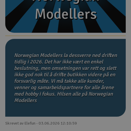
Modellers
Modellers
Båter
Droner
Droner for FPV
Fly
Norwegian Modellers la dessverre ned driften
tidlig i 2026. Det har ikke vært en enkel
beslutning, men omsetningen var rett og slett
Helikopter
ikke god nok til å drifte butikken videre på en
V
forsvarlig måte. Vi må takke alle kunder,
Kamerautstyr
venner og samarbeidspartnere for alle årene
med hobby i fokus. Hilsen alle på Norwegian
Modellbygging, LEGO & byggesett
Modellers
Modelljernbane
Skrevet av Elefun - 03.06.2026 12:10:59
Motor & tilbehør