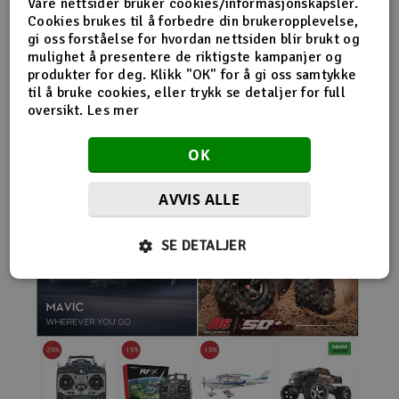
Våre nettsider bruker cookies/informasjonskapsler.
nybegynnerutstyr og avanserte løsninger hos samme
Cookies brukes til å forbedre din brukeropplevelse,
leverandør. Da internett for alvor endret
gi oss forståelse for hvordan nettsiden blir brukt og
handelsmønstrene på 2000-tallet, satset Norwegian
mulighet å presentere de riktigste kampanjer og
Modellers tidlig på netthandel. Nettbutikken modellers.no
produkter for deg. Klikk "OK" for å gi oss samtykke
gjorde det mulig for kunder fra hele landet å handle
til å bruke cookies, eller trykk se detaljer for full
spesialprodukter som tidligere ofte bare var tilgjengelige i
oversikt.
Les mer
større byer. Samtidig fortsatte selskapet å drive fysisk
butikk og personlig kundeservice.
OK
AVVIS ALLE
SE DETALJER