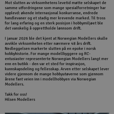
Mot slutten av virksomhetens levetid møtte selskapet de
samme utfordringene som mange spesialforretninger har
opplevd: økende internasjonal konkurranse, endrede
handlevaner og et stadig mer krevende marked. Til tross
for lang erfaring og en sterk posisjon i hobbymiljøet ble
det vanskelig å opprettholde lønnsom drift.
I januar 2026 ble det kjent at Norwegian Modellers skulle
avvikle virksomheten etter nærmere 48 års drift.
Nedleggelsen markerte slutten på en epoke i norsk
hobbyhistorie. For mange modellbyggere og RC-
entusiaster representerte Norwegian Modellers langt mer
enn en butikk - den var et sted for inspirasjon,
kunnskapsdeling og fellesskap. Arven etter selskapet lever
videre gjennom de mange hobbyutøverne som gjennom
årene fant veien inn i modellhobbyen via Norwegian
Modellers.
Takk for oss!
Hilsen Modellers