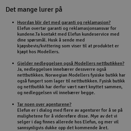
Det mange lurer på
Outlet
Hvordan blir det med garanti og reklamasjon?
Radioutstyr
Elefun overtar garanti og reklamasjonsansvar for
kundene.Ta kontakt med Elefun kundeservice med
Raketter
dine spørsmål. Husk å sende med
kjøpsbevis/kvittering som viser til at produktet er
kjøpt hos Modellers.
Smarthjem, lek & hobby
Gjelder nedleggelsen også Modellers nettbutikken?
Solenergi
Ja, nedleggelsen innebærer dessverre også
H
nettbutikken. Norwegian Modellers fysiske butikk har
også fungert som lager til nettbutikken. Fysisk butikk
Sparkesykler & elkjøretøy
Du
og nettbutikk har derfor vært nært knyttet sammen,
Vi
og nedleggelsen vil innebærer begge.
Verktøy, utstyr & tilbehør
Tar noen over agenturene?
Elefun er i dialog med flere av agenturer for å se på
Gavekort
mulighetene for å videreføre disse. Mye av det vi
selger i dag finnes allerede hos Elefun, og mer vil
sannsynligvis dukke opp det kommende året.