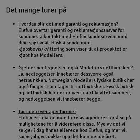
Det mange lurer på
Outlet
Hvordan blir det med garanti og reklamasjon?
Radioutstyr
Elefun overtar garanti og reklamasjonsansvar for
kundene.Ta kontakt med Elefun kundeservice med
Raketter
dine spørsmål. Husk å sende med
kjøpsbevis/kvittering som viser til at produktet er
kjøpt hos Modellers.
Smarthjem, lek & hobby
Gjelder nedleggelsen også Modellers nettbutikken?
Solenergi
Ja, nedleggelsen innebærer dessverre også
H
nettbutikken. Norwegian Modellers fysiske butikk har
også fungert som lager til nettbutikken. Fysisk butikk
Sparkesykler & elkjøretøy
Du
og nettbutikk har derfor vært nært knyttet sammen,
Vi
og nedleggelsen vil innebærer begge.
Verktøy, utstyr & tilbehør
Tar noen over agenturene?
Elefun er i dialog med flere av agenturer for å se på
Gavekort
mulighetene for å videreføre disse. Mye av det vi
selger i dag finnes allerede hos Elefun, og mer vil
sannsynligvis dukke opp det kommende året.