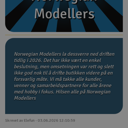
Modellers
Modellers
Båter
Droner
Droner for FPV
Fly
Norwegian Modellers la dessverre ned driften
tidlig i 2026. Det har ikke vært en enkel
beslutning, men omsetningen var rett og slett
Helikopter
ikke god nok til å drifte butikken videre på en
V
forsvarlig måte. Vi må takke alle kunder,
Kamerautstyr
venner og samarbeidspartnere for alle årene
med hobby i fokus. Hilsen alle på Norwegian
Modellbygging, LEGO & byggesett
Modellers
Modelljernbane
Skrevet av Elefun - 03.06.2026 12:10:59
Motor & tilbehør