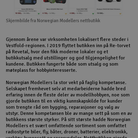
Skjermbilde fra Norwegian Modellers nettbutikk
Gjennom årene var virksomheten lokalisert flere steder i
Vestfold-regionen. I 2019 flyttet butikken inn på Re-torvet
på Revetal, hvor den fikk moderne lokaler og et
butikkutsalg med utstillinger og god tilgjengelighet for
kundene. Butikken fungerte både som utsalg og som
møteplass for hobbyinteresserte.
Norwegian Modellers la stor vekt på faglig kompetanse.
Selskapet fremhevet selv at medarbeiderne hadde bred
erfaring innen de fleste deler av modellhobbyen, noe som
gjorde butikken til en viktig kunnskapskilde for kunder
som trengte råd om bygging, reparasjoner og valg av
utstyr. Denne kompetansen ble av mange sett på som en av
butikkens største styrker. På sitt største hadde Norwegian
Modellers et svært omfattende sortiment som omfattet
radiostyrte biler, fly, båter, droner, batterier, elektronikk,
verktøy, byggesett og reservedeler. Nettbutikken gjorde