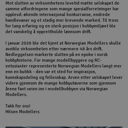
Mot slutten av virksomhetens levetid møtte selskapet de
samme utfordringene som mange spesialforretninger har
opplevd: økende internasjonal konkurranse, endrede
handlevaner og et stadig mer krevende marked. Til tross
for lang erfaring og en sterk posisjon i hobbymiljøet ble
det vanskelig å opprettholde lønnsom drift.
I januar 2026 ble det kjent at Norwegian Modellers skulle
avvikle virksomheten etter nærmere 48 års drift.
Nedleggelsen markerte slutten på en epoke i norsk
hobbyhistorie. For mange modellbyggere og RC-
entusiaster representerte Norwegian Modellers langt mer
enn en butikk - den var et sted for inspirasjon,
kunnskapsdeling og fellesskap. Arven etter selskapet lever
videre gjennom de mange hobbyutøverne som gjennom
årene fant veien inn i modellhobbyen via Norwegian
Modellers.
Takk for oss!
Hilsen Modellers