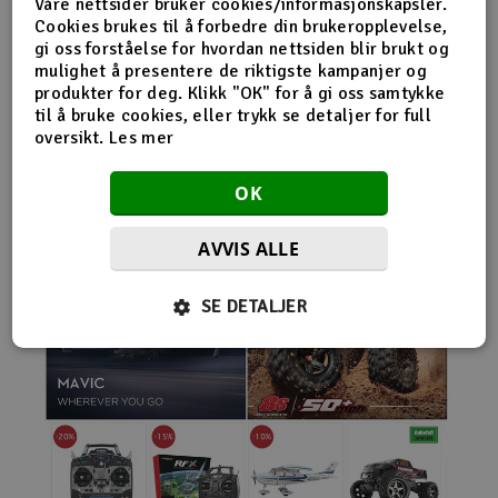
Våre nettsider bruker cookies/informasjonskapsler.
nybegynnerutstyr og avanserte løsninger hos samme
Cookies brukes til å forbedre din brukeropplevelse,
leverandør. Da internett for alvor endret
gi oss forståelse for hvordan nettsiden blir brukt og
handelsmønstrene på 2000-tallet, satset Norwegian
mulighet å presentere de riktigste kampanjer og
Modellers tidlig på netthandel. Nettbutikken modellers.no
produkter for deg. Klikk "OK" for å gi oss samtykke
gjorde det mulig for kunder fra hele landet å handle
til å bruke cookies, eller trykk se detaljer for full
spesialprodukter som tidligere ofte bare var tilgjengelige i
oversikt.
Les mer
større byer. Samtidig fortsatte selskapet å drive fysisk
butikk og personlig kundeservice.
OK
AVVIS ALLE
SE DETALJER