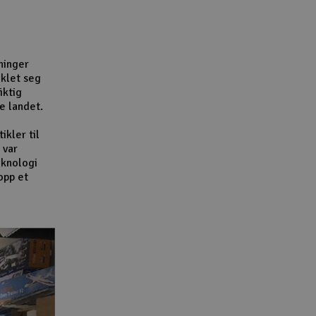
Lag
Skr
Tøm
ninger
iklet seg
iktig
e landet.
ikler til
 var
eknologi
opp et