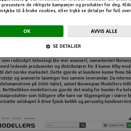
n av butikken på Revetal
 presentere de riktigste kampanjer og produkter for deg. Klik
mtykke til å bruke cookies, eller trykk se detaljer for full ove
 1980- og 1990-tallet vokste interessen for modellfly, modellbile
r og radiostyrte helikoptre betydelig. Norwegian Modellers ble 
OK
AVVIS ALLE
 i denne perioden og opparbeidet seg en lojal kundebase. Mang
r husker særlig butikkens omfattende vareutvalg og de detaljert
alogene som inspirerte nye generasjoner modellbyggere.
SE DETALJER
el av selskapets suksess var evnen til å følge utviklingen i hobby
t som radiostyrt teknologi ble mer avansert, samarbeidet Norwe
med ledende produsenter og distributører for å kunne tilby mo
til det norske markedet. Dette gjorde at kundene kunne finne b
utstyr og avanserte løsninger hos samme leverandør. Da internet
delsmønstrene på 2000-tallet, satset Norwegian Modellers tidli
. Nettbutikken modellers.no gjorde det mulig for kunder fra hel
ialprodukter som tidligere ofte bare var tilgjengelige i større b
ortsatte selskapet å drive fysisk butikk og personlig kundeservic