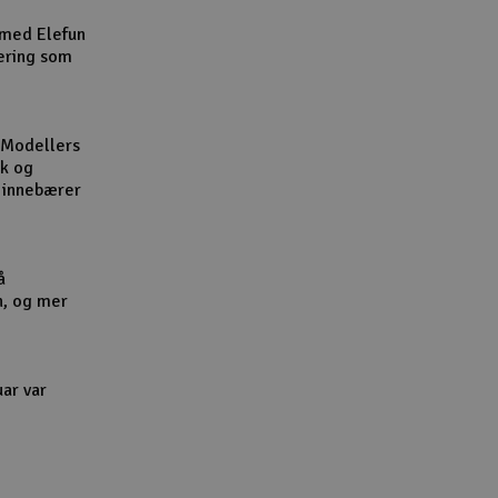
Cou
 med Elefun
ering som
 Modellers
kk og
Handle
l innebærer
Du kan sam
Vi beregne
å
n, og mer
End
uar var
Gav
Hen