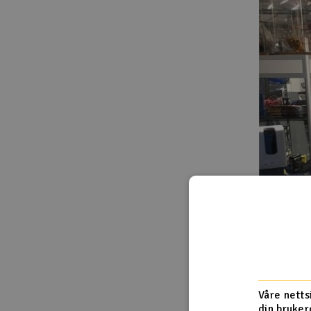
Våre netts
din bruker