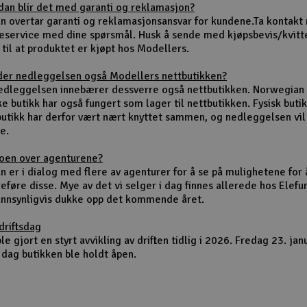
dan blir det med garanti og reklamasjon?
un overtar garanti og reklamasjonsansvar for kundene.Ta kontakt
eservice med dine spørsmål. Husk å sende med kjøpsbevis/kvitt
 til at produktet er kjøpt hos Modellers.
der nedleggelsen også Modellers nettbutikken?
nedleggelsen innebærer dessverre også nettbutikken. Norwegian
ke butikk har også fungert som lager til nettbutikken. Fysisk buti
butikk har derfor vært nært knyttet sammen, og nedleggelsen vi
e.
noen over agenturene?
n er i dialog med flere av agenturer for å se på mulighetene for 
eføre disse. Mye av det vi selger i dag finnes allerede hos Elefu
sannsynligvis dukke opp det kommende året.
driftsdag
le gjort en styrt avvikling av driften tidlig i 2026. Fredag 23. jan
 dag butikken ble holdt åpen.