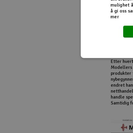
Fra innside
mulighet å
å gi oss sa
mer
I løpet av
modellbåte
leverandør
entusiaste
produktkat
En viktig d
Etter hver
Modellers 
produkter 
nybegynner
endret han
netthandel
handle spes
Samtidig f