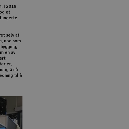
n. I 2019
 og et
 fungerte
et selv at
n, noe som
 bygging,
om en av
ært
terier,
ulig å nå
dning til å