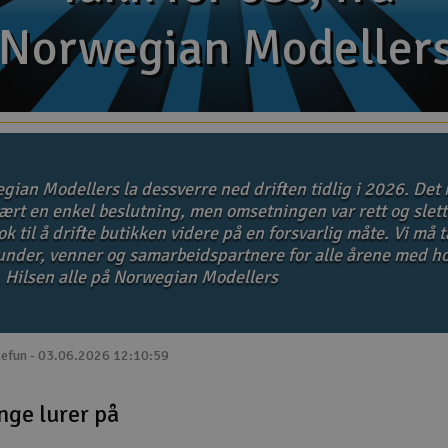
Norwegian Modeller
Norwegian Modeller
gian Modellers la dessverre ned driften tidlig i 2026. Det 
ært en enkel beslutning, men omsetningen var rett og slett
k til å drifte butikken videre på en forsvarlig måte. Vi må 
kunder, venner og samarbeidspartnere for alle årene med ho
. Hilsen alle på Norwegian Modellers
lefun - 03.06.2026 12:10:59
nge lurer på