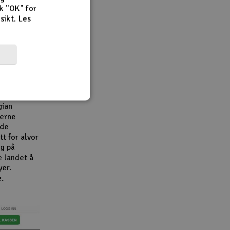
k "OK" for
rsikt.
Les
r,
en viktig
e
e
bransjen.
gian
derne
åde
t for alvor
g på
e landet å
yer.
e.