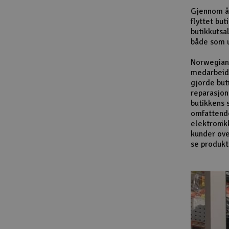
Gjennom år
flyttet bu
butikkutsa
både som u
Norwegian 
medarbeide
gjorde but
reparasjon
butikkens 
omfattende 
elektronik
kunder ove
se produkt