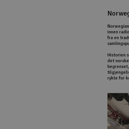
Norweg
Norwegian 
innen radi
fra en trad
samlingspu
Historien 
det norske
begrenset,
tilgjengel
rykte for 