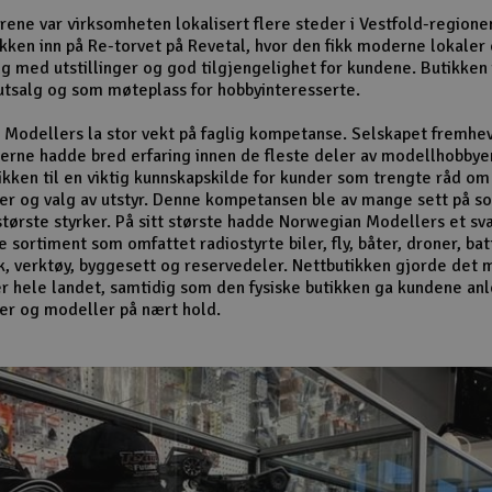
ene var virksomheten lokalisert flere steder i Vestfold-regione
tikken inn på Re-torvet på Revetal, hvor den fikk moderne lokaler
lg med utstillinger og god tilgjengelighet for kundene. Butikken
tsalg og som møteplass for hobbyinteresserte.
Modellers la stor vekt på faglig kompetanse. Selskapet fremhev
rne hadde bred erfaring innen de fleste deler av modellhobbye
ikken til en viktig kunnskapskilde for kunder som trengte råd om
er og valg av utstyr. Denne kompetansen ble av mange sett på s
største styrker. På sitt største hadde Norwegian Modellers et sv
sortiment som omfattet radiostyrte biler, fly, båter, droner, bat
k, verktøy, byggesett og reservedeler. Nettbutikken gjorde det m
r hele landet, samtidig som den fysiske butikken ga kundene anle
er og modeller på nært hold.