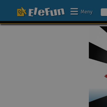
Meny
Ukens tilbud
Outlet
Mine favoritter
Gavekort
3D-print
Batteri & ladere
Bilbane
Biler
Båter