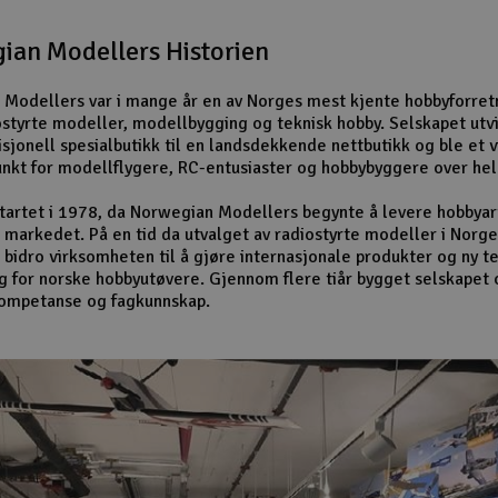
ian Modellers Historien
Modellers var i mange år en av Norges mest kjente hobbyforret
ostyrte modeller, modellbygging og teknisk hobby. Selskapet utv
isjonell spesialbutikk til en landsdekkende nettbutikk og ble et v
nkt for modellflygere, RC-entusiaster og hobbybyggere over hel
startet i 1978, da Norwegian Modellers begynte å levere hobbyart
 markedet. På en tid da utvalget av radiostyrte modeller i Norge
 bidro virksomheten til å gjøre internasjonale produkter og ny t
ig for norske hobbyutøvere. Gjennom flere tiår bygget selskapet 
kompetanse og fagkunnskap.