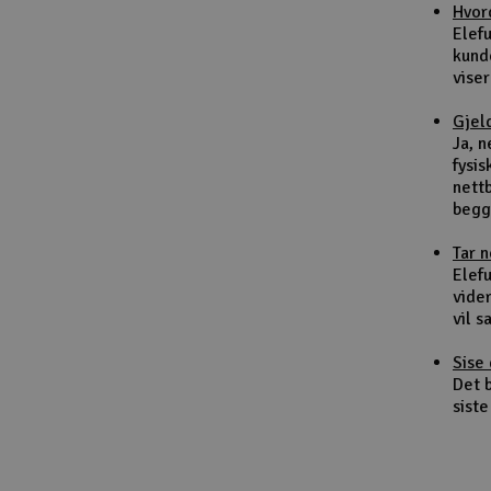
Hvor
Smarthjem, lek & hobby
Elef
kund
Solenergi
viser
Sparkesykler & elkjøretøy
Gjel
Ja, 
Verktøy, utstyr & tilbehør
fysis
nett
Gavekort
begg
Tar 
Elefu
vider
vil 
Sise 
Det b
siste