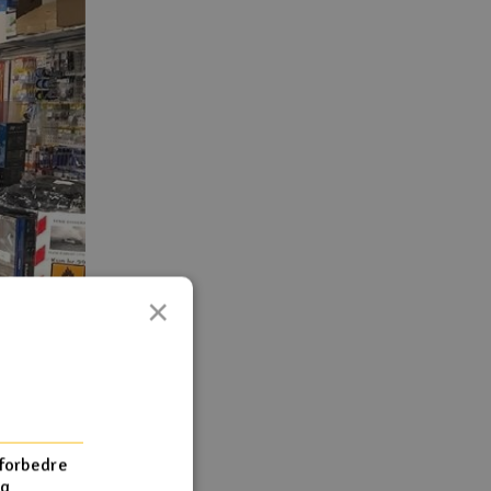
×
 forbedre
og