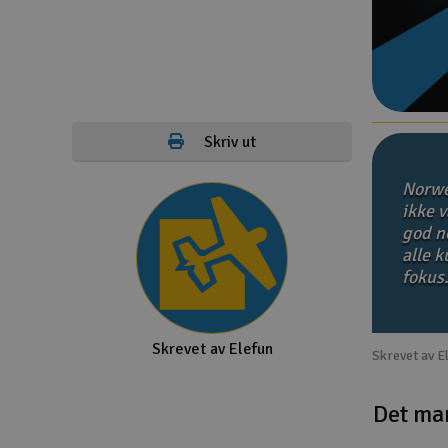
Droner
Droner for FPV
Fly
Skriv ut
Helikopter
Norwe
Kamerautstyr
ikke v
god no
Modellbygging, LEGO & byggesett
alle 
Modelljernbane
fokus
Motor & tilbehør
Skrevet av Elefun
Outlet
Skrevet av E
Radioutstyr
Det ma
Raketter