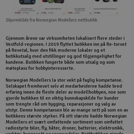
Skjermbilde fra Norwegian Modellers nettbutikk
Gjennom årene var virksomheten lokalisert flere steder i
Vestfold-regionen. I 2019 flyttet butikken inn på Re-torvet
på Revetal, hvor den fikk moderne lokaler og et
butikkutsalg med utstillinger og god tilgjengelighet for
kundene. Butikken fungerte både som utsalg og som
møteplass for hobbyinteresserte.
Norwegian Modellers la stor vekt på faglig kompetanse.
Selskapet fremhevet selv at medarbeiderne hadde bred
erfaring innen de fleste deler av modellhobbyen, noe som
gjorde butikken til en viktig kunnskapskilde for kunder
som trengte råd om bygging, reparasjoner og valg av
utstyr. Denne kompetansen ble av mange sett på som en av
butikkens største styrker. På sitt største hadde Norwegian
Modellers et svært omfattende sortiment som omfattet
radiostyrte biler, fly, båter, droner, batterier, elektronikk,
verktøy, byggesett og reservedeler. Nettbutikken gjorde