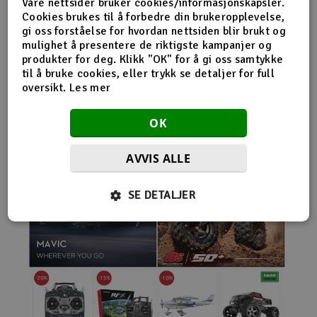
Våre nettsider bruker cookies/informasjonskapsler.
nybegynnerutstyr og avanserte løsninger hos samme
Cookies brukes til å forbedre din brukeropplevelse,
leverandør. Da internett for alvor endret
gi oss forståelse for hvordan nettsiden blir brukt og
handelsmønstrene på 2000-tallet, satset Norwegian
mulighet å presentere de riktigste kampanjer og
Modellers tidlig på netthandel. Nettbutikken modellers.no
produkter for deg. Klikk "OK" for å gi oss samtykke
gjorde det mulig for kunder fra hele landet å handle
til å bruke cookies, eller trykk se detaljer for full
spesialprodukter som tidligere ofte bare var tilgjengelige i
oversikt.
Les mer
større byer. Samtidig fortsatte selskapet å drive fysisk
butikk og personlig kundeservice.
OK
AVVIS ALLE
SE DETALJER