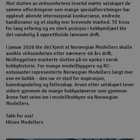
Mot slutten av virksomhetens levetid møtte selskapet de
samme utfordringene som mange spesialforretninger har
opplevd: økende internasjonal konkurranse, endrede
handlevaner og et stadig mer krevende marked. Til tross
for lang erfaring og en sterk posisjon i hobbymiljøet ble
det vanskelig å opprettholde lønnsom drift.
I januar 2026 ble det kjent at Norwegian Modellers skulle
avvikle virksomheten etter nærmere 48 års drift.
Nedleggelsen markerte slutten på en epoke i norsk
hobbyhistorie. For mange modellbyggere og RC-
entusiaster representerte Norwegian Modellers langt mer
enn en butikk - den var et sted for inspirasjon,
kunnskapsdeling og fellesskap. Arven etter selskapet lever
videre gjennom de mange hobbyutøverne som gjennom
årene fant veien inn i modellhobbyen via Norwegian
Modellers.
Takk for oss!
Hilsen Modellers