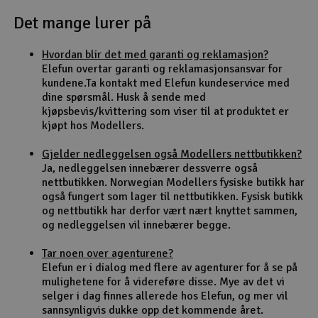
Det mange lurer på
Outlet
Hvordan blir det med garanti og reklamasjon?
Radioutstyr
Elefun overtar garanti og reklamasjonsansvar for
kundene.Ta kontakt med Elefun kundeservice med
Raketter
dine spørsmål. Husk å sende med
kjøpsbevis/kvittering som viser til at produktet er
kjøpt hos Modellers.
Smarthjem, lek & hobby
Gjelder nedleggelsen også Modellers nettbutikken?
Solenergi
Ja, nedleggelsen innebærer dessverre også
H
nettbutikken. Norwegian Modellers fysiske butikk har
også fungert som lager til nettbutikken. Fysisk butikk
Sparkesykler & elkjøretøy
Du
og nettbutikk har derfor vært nært knyttet sammen,
Vi
og nedleggelsen vil innebærer begge.
Verktøy, utstyr & tilbehør
Tar noen over agenturene?
Elefun er i dialog med flere av agenturer for å se på
Gavekort
mulighetene for å videreføre disse. Mye av det vi
selger i dag finnes allerede hos Elefun, og mer vil
sannsynligvis dukke opp det kommende året.