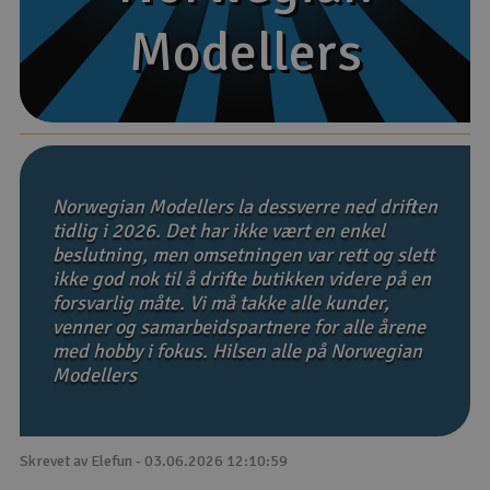
Modellers
Modellers
Båter
Droner
Droner for FPV
Fly
Norwegian Modellers la dessverre ned driften
tidlig i 2026. Det har ikke vært en enkel
beslutning, men omsetningen var rett og slett
Helikopter
ikke god nok til å drifte butikken videre på en
V
forsvarlig måte. Vi må takke alle kunder,
Kamerautstyr
venner og samarbeidspartnere for alle årene
med hobby i fokus. Hilsen alle på Norwegian
Modellbygging, LEGO & byggesett
Modellers
Modelljernbane
Skrevet av Elefun - 03.06.2026 12:10:59
Motor & tilbehør