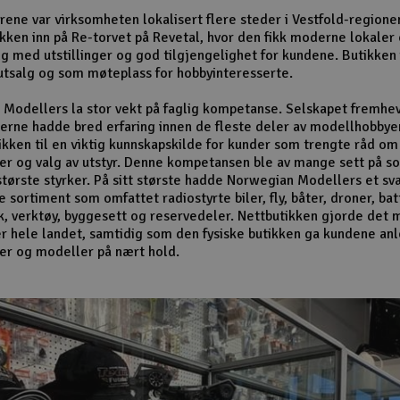
ene var virksomheten lokalisert flere steder i Vestfold-regione
tikken inn på Re-torvet på Revetal, hvor den fikk moderne lokaler
lg med utstillinger og god tilgjengelighet for kundene. Butikken
tsalg og som møteplass for hobbyinteresserte.
Modellers la stor vekt på faglig kompetanse. Selskapet fremhev
rne hadde bred erfaring innen de fleste deler av modellhobbye
ikken til en viktig kunnskapskilde for kunder som trengte råd om
er og valg av utstyr. Denne kompetansen ble av mange sett på s
største styrker. På sitt største hadde Norwegian Modellers et sv
sortiment som omfattet radiostyrte biler, fly, båter, droner, bat
k, verktøy, byggesett og reservedeler. Nettbutikken gjorde det m
r hele landet, samtidig som den fysiske butikken ga kundene anle
er og modeller på nært hold.