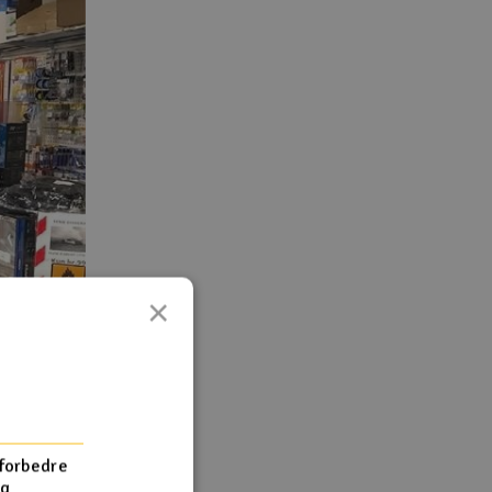
×
 forbedre
og