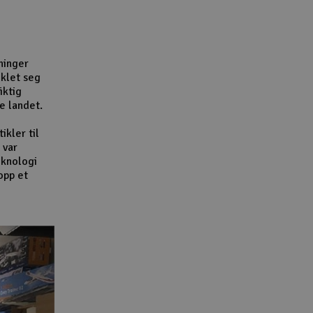
Lag
Skr
Tøm
ninger
iklet seg
iktig
e landet.
ikler til
 var
eknologi
opp et