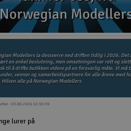
Norwegian Modeller
Norwegian Modeller
gian Modellers la dessverre ned driften tidlig i 2026. Det 
ært en enkel beslutning, men omsetningen var rett og slett
k til å drifte butikken videre på en forsvarlig måte. Vi må 
kunder, venner og samarbeidspartnere for alle årene med ho
. Hilsen alle på Norwegian Modellers
lefun - 03.06.2026 12:10:59
nge lurer på