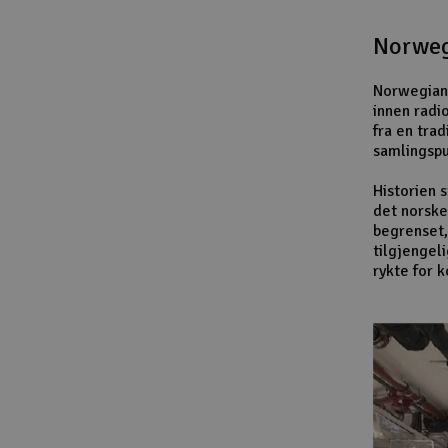
Norweg
Norwegian 
innen radi
fra en trad
samlingspu
Historien 
det norske
begrenset,
tilgjengel
rykte for 