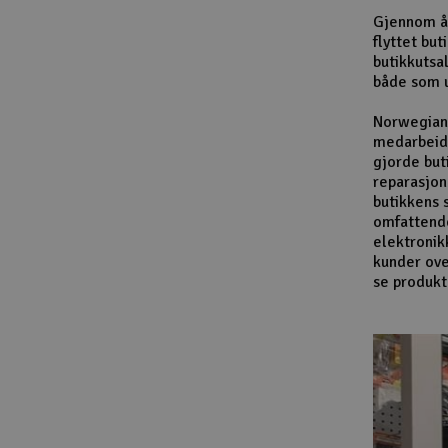
Gjennom år
flyttet bu
butikkutsa
både som u
Norwegian 
medarbeide
gjorde but
reparasjon
butikkens 
omfattende 
elektronik
kunder ove
se produkt