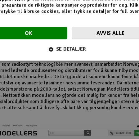
n av butikken på Revetal
 presentere de riktigste kampanjer og produkter for deg. Klik
mtykke til å bruke cookies, eller trykk se detaljer for full ove
 1980- og 1990-tallet vokste interessen for modellfly, modellbile
r og radiostyrte helikoptre betydelig. Norwegian Modellers ble 
OK
AVVIS ALLE
 i denne perioden og opparbeidet seg en lojal kundebase. Mang
r husker særlig butikkens omfattende vareutvalg og de detaljert
alogene som inspirerte nye generasjoner modellbyggere.
SE DETALJER
el av selskapets suksess var evnen til å følge utviklingen i hobby
t som radiostyrt teknologi ble mer avansert, samarbeidet Norwe
med ledende produsenter og distributører for å kunne tilby mo
til det norske markedet. Dette gjorde at kundene kunne finne b
utstyr og avanserte løsninger hos samme leverandør. Da internet
delsmønstrene på 2000-tallet, satset Norwegian Modellers tidli
. Nettbutikken modellers.no gjorde det mulig for kunder fra hel
ialprodukter som tidligere ofte bare var tilgjengelige i større b
ortsatte selskapet å drive fysisk butikk og personlig kundeservic