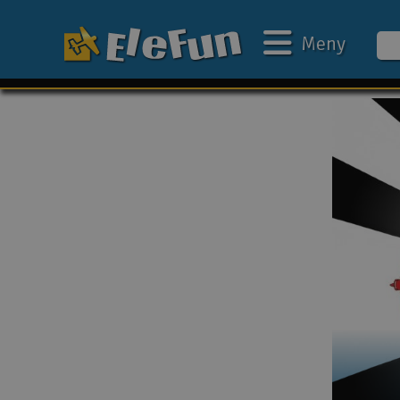
Meny
Ukens tilbud
Outlet
Mine favoritter
Gavekort
3D-print
Batteri & ladere
Bilbane
Biler
Båter