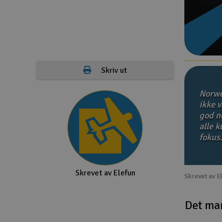
Droner
Droner for FPV
Fly
Skriv ut
Helikopter
Norwe
Kamerautstyr
ikke v
god no
Modellbygging, LEGO & byggesett
alle 
Modelljernbane
fokus
Motor & tilbehør
Skrevet av Elefun
Outlet
Skrevet av E
Radioutstyr
Det ma
Raketter