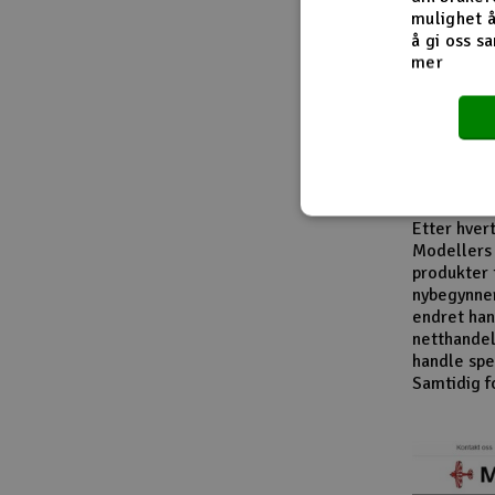
Fra innside
mulighet å
å gi oss sa
mer
I løpet av
modellbåte
leverandør
entusiaste
produktkat
En viktig d
Etter hver
Modellers 
produkter 
nybegynner
endret han
netthandel
handle spes
Samtidig f