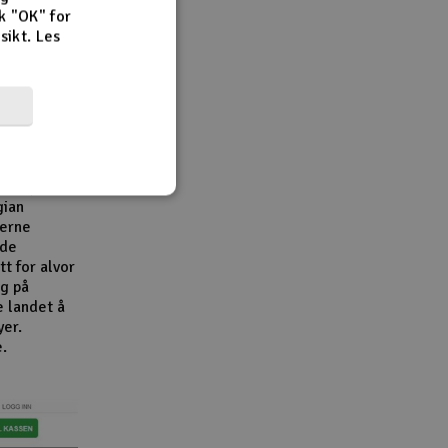
k "OK" for
rsikt.
Les
r,
en viktig
e
e
bransjen.
gian
derne
åde
t for alvor
g på
e landet å
yer.
e.