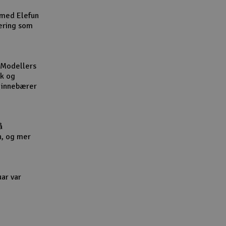
Cou
 med Elefun
ering som
 Modellers
kk og
Handle
l innebærer
Du kan sam
Vi beregne
å
n, og mer
End
uar var
Gav
Hen