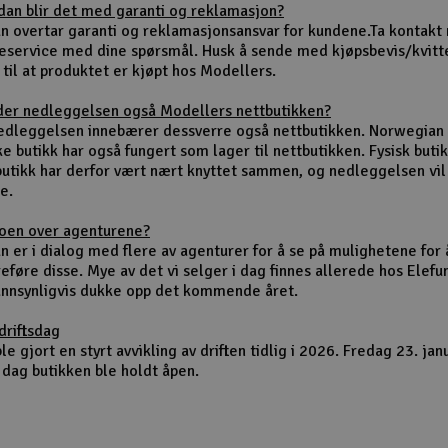
dan blir det med garanti og reklamasjon?
un overtar garanti og reklamasjonsansvar for kundene.Ta kontakt
eservice med dine spørsmål. Husk å sende med kjøpsbevis/kvitt
 til at produktet er kjøpt hos Modellers.
der nedleggelsen også Modellers nettbutikken?
nedleggelsen innebærer dessverre også nettbutikken. Norwegian
ke butikk har også fungert som lager til nettbutikken. Fysisk buti
butikk har derfor vært nært knyttet sammen, og nedleggelsen vi
e.
noen over agenturene?
n er i dialog med flere av agenturer for å se på mulighetene for 
eføre disse. Mye av det vi selger i dag finnes allerede hos Elefu
sannsynligvis dukke opp det kommende året.
driftsdag
le gjort en styrt avvikling av driften tidlig i 2026. Fredag 23. jan
 dag butikken ble holdt åpen.