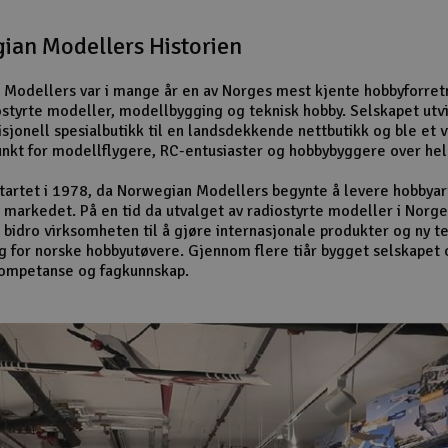
ian Modellers Historien
Modellers var i mange år en av Norges mest kjente hobbyforret
ostyrte modeller, modellbygging og teknisk hobby. Selskapet utv
isjonell spesialbutikk til en landsdekkende nettbutikk og ble et v
nkt for modellflygere, RC-entusiaster og hobbybyggere over hel
startet i 1978, da Norwegian Modellers begynte å levere hobbyart
 markedet. På en tid da utvalget av radiostyrte modeller i Norge
 bidro virksomheten til å gjøre internasjonale produkter og ny t
ig for norske hobbyutøvere. Gjennom flere tiår bygget selskapet 
kompetanse og fagkunnskap.