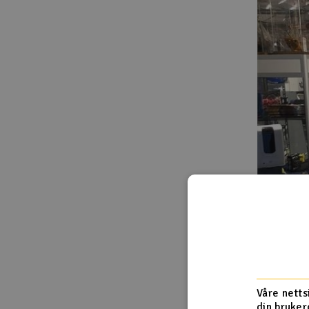
Våre netts
din bruker