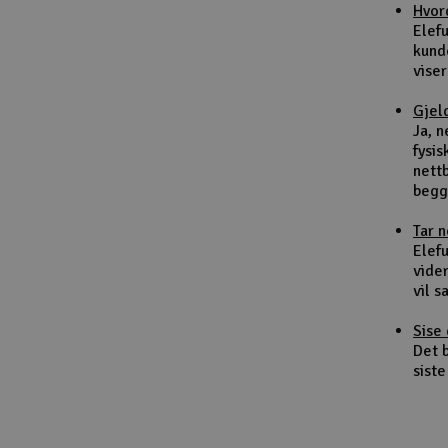
Hvor
Smarthjem, lek & hobby
Elef
kund
Solenergi
viser
Sparkesykler & elkjøretøy
Gjel
Ja, 
Verktøy, utstyr & tilbehør
fysis
nett
Gavekort
begg
Tar 
Elefu
vider
vil 
Sise 
Det b
siste