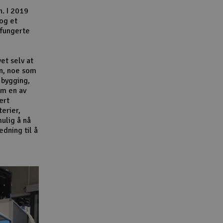
n. I 2019
 og et
 fungerte
et selv at
n, noe som
 bygging,
om en av
ært
terier,
ulig å nå
dning til å