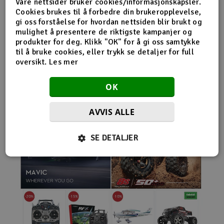
Våre nettsider bruker cookies/informasjonskapsler.
nybegynnerutstyr og avanserte løsninger hos samme
Cookies brukes til å forbedre din brukeropplevelse,
leverandør. Da internett for alvor endret
gi oss forståelse for hvordan nettsiden blir brukt og
handelsmønstrene på 2000-tallet, satset Norwegian
mulighet å presentere de riktigste kampanjer og
Modellers tidlig på netthandel. Nettbutikken modellers.no
produkter for deg. Klikk "OK" for å gi oss samtykke
gjorde det mulig for kunder fra hele landet å handle
til å bruke cookies, eller trykk se detaljer for full
spesialprodukter som tidligere ofte bare var tilgjengelige i
oversikt.
Les mer
større byer. Samtidig fortsatte selskapet å drive fysisk
butikk og personlig kundeservice.
OK
AVVIS ALLE
SE DETALJER