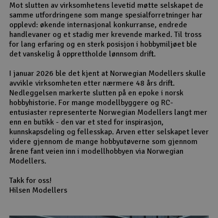
Mot slutten av virksomhetens levetid møtte selskapet de
samme utfordringene som mange spesialforretninger har
opplevd: økende internasjonal konkurranse, endrede
handlevaner og et stadig mer krevende marked. Til tross
for lang erfaring og en sterk posisjon i hobbymiljøet ble
det vanskelig å opprettholde lønnsom drift.
I januar 2026 ble det kjent at Norwegian Modellers skulle
avvikle virksomheten etter nærmere 48 års drift.
Nedleggelsen markerte slutten på en epoke i norsk
hobbyhistorie. For mange modellbyggere og RC-
entusiaster representerte Norwegian Modellers langt mer
enn en butikk - den var et sted for inspirasjon,
kunnskapsdeling og fellesskap. Arven etter selskapet lever
videre gjennom de mange hobbyutøverne som gjennom
årene fant veien inn i modellhobbyen via Norwegian
Modellers.
Takk for oss!
Hilsen Modellers