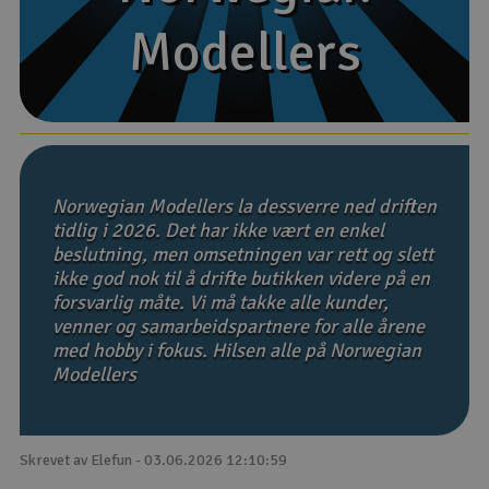
Modellers
Modellers
Båter
Droner
Droner for FPV
Fly
Norwegian Modellers la dessverre ned driften
tidlig i 2026. Det har ikke vært en enkel
beslutning, men omsetningen var rett og slett
Helikopter
ikke god nok til å drifte butikken videre på en
V
forsvarlig måte. Vi må takke alle kunder,
Kamerautstyr
venner og samarbeidspartnere for alle årene
med hobby i fokus. Hilsen alle på Norwegian
Modellbygging, LEGO & byggesett
Modellers
Modelljernbane
Skrevet av Elefun - 03.06.2026 12:10:59
Motor & tilbehør