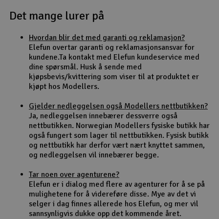
Det mange lurer på
Outlet
Hvordan blir det med garanti og reklamasjon?
Radioutstyr
Elefun overtar garanti og reklamasjonsansvar for
kundene.Ta kontakt med Elefun kundeservice med
Raketter
dine spørsmål. Husk å sende med
kjøpsbevis/kvittering som viser til at produktet er
kjøpt hos Modellers.
Smarthjem, lek & hobby
Gjelder nedleggelsen også Modellers nettbutikken?
Solenergi
Ja, nedleggelsen innebærer dessverre også
H
nettbutikken. Norwegian Modellers fysiske butikk har
også fungert som lager til nettbutikken. Fysisk butikk
Sparkesykler & elkjøretøy
Du
og nettbutikk har derfor vært nært knyttet sammen,
Vi
og nedleggelsen vil innebærer begge.
Verktøy, utstyr & tilbehør
Tar noen over agenturene?
Elefun er i dialog med flere av agenturer for å se på
Gavekort
mulighetene for å videreføre disse. Mye av det vi
selger i dag finnes allerede hos Elefun, og mer vil
sannsynligvis dukke opp det kommende året.