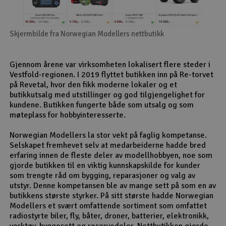
Skjermbilde fra Norwegian Modellers nettbutikk
Gjennom årene var virksomheten lokalisert flere steder i
Vestfold-regionen. I 2019 flyttet butikken inn på Re-torvet
på Revetal, hvor den fikk moderne lokaler og et
butikkutsalg med utstillinger og god tilgjengelighet for
kundene. Butikken fungerte både som utsalg og som
møteplass for hobbyinteresserte.
Norwegian Modellers la stor vekt på faglig kompetanse.
Selskapet fremhevet selv at medarbeiderne hadde bred
erfaring innen de fleste deler av modellhobbyen, noe som
gjorde butikken til en viktig kunnskapskilde for kunder
som trengte råd om bygging, reparasjoner og valg av
utstyr. Denne kompetansen ble av mange sett på som en av
butikkens største styrker. På sitt største hadde Norwegian
Modellers et svært omfattende sortiment som omfattet
radiostyrte biler, fly, båter, droner, batterier, elektronikk,
verktøy, byggesett og reservedeler. Nettbutikken gjorde