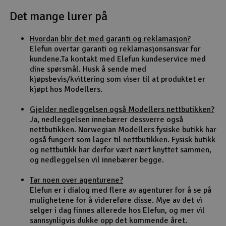
Det mange lurer på
Outlet
Hvordan blir det med garanti og reklamasjon?
Radioutstyr
Elefun overtar garanti og reklamasjonsansvar for
kundene.Ta kontakt med Elefun kundeservice med
Raketter
dine spørsmål. Husk å sende med
kjøpsbevis/kvittering som viser til at produktet er
kjøpt hos Modellers.
Smarthjem, lek & hobby
Gjelder nedleggelsen også Modellers nettbutikken?
Solenergi
Ja, nedleggelsen innebærer dessverre også
H
nettbutikken. Norwegian Modellers fysiske butikk har
også fungert som lager til nettbutikken. Fysisk butikk
Sparkesykler & elkjøretøy
Du
og nettbutikk har derfor vært nært knyttet sammen,
Vi
og nedleggelsen vil innebærer begge.
Verktøy, utstyr & tilbehør
Tar noen over agenturene?
Elefun er i dialog med flere av agenturer for å se på
Gavekort
mulighetene for å videreføre disse. Mye av det vi
selger i dag finnes allerede hos Elefun, og mer vil
sannsynligvis dukke opp det kommende året.