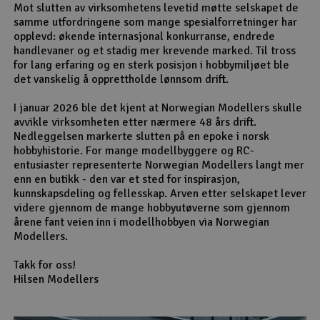
Mot slutten av virksomhetens levetid møtte selskapet de
samme utfordringene som mange spesialforretninger har
opplevd: økende internasjonal konkurranse, endrede
handlevaner og et stadig mer krevende marked. Til tross
for lang erfaring og en sterk posisjon i hobbymiljøet ble
det vanskelig å opprettholde lønnsom drift.
I januar 2026 ble det kjent at Norwegian Modellers skulle
avvikle virksomheten etter nærmere 48 års drift.
Nedleggelsen markerte slutten på en epoke i norsk
hobbyhistorie. For mange modellbyggere og RC-
entusiaster representerte Norwegian Modellers langt mer
enn en butikk - den var et sted for inspirasjon,
kunnskapsdeling og fellesskap. Arven etter selskapet lever
videre gjennom de mange hobbyutøverne som gjennom
årene fant veien inn i modellhobbyen via Norwegian
Modellers.
Takk for oss!
Hilsen Modellers