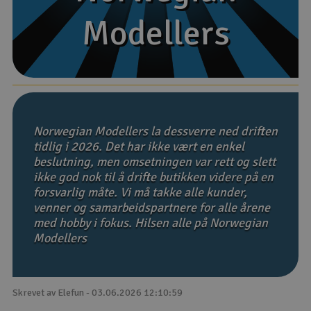
Modellers
Modellers
Båter
Droner
Droner for FPV
Fly
Norwegian Modellers la dessverre ned driften
tidlig i 2026. Det har ikke vært en enkel
beslutning, men omsetningen var rett og slett
Helikopter
ikke god nok til å drifte butikken videre på en
V
forsvarlig måte. Vi må takke alle kunder,
Kamerautstyr
venner og samarbeidspartnere for alle årene
med hobby i fokus. Hilsen alle på Norwegian
Modellbygging, LEGO & byggesett
Modellers
Modelljernbane
Skrevet av Elefun - 03.06.2026 12:10:59
Motor & tilbehør