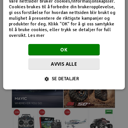
Våre nettsider bruker cookies/informasjonskapsler.
nybegynnerutstyr og avanserte løsninger hos samme
Cookies brukes til å forbedre din brukeropplevelse,
leverandør. Da internett for alvor endret
gi oss forståelse for hvordan nettsiden blir brukt og
handelsmønstrene på 2000-tallet, satset Norwegian
mulighet å presentere de riktigste kampanjer og
Modellers tidlig på netthandel. Nettbutikken modellers.no
produkter for deg. Klikk "OK" for å gi oss samtykke
gjorde det mulig for kunder fra hele landet å handle
til å bruke cookies, eller trykk se detaljer for full
spesialprodukter som tidligere ofte bare var tilgjengelige i
oversikt.
Les mer
større byer. Samtidig fortsatte selskapet å drive fysisk
butikk og personlig kundeservice.
OK
AVVIS ALLE
SE DETALJER