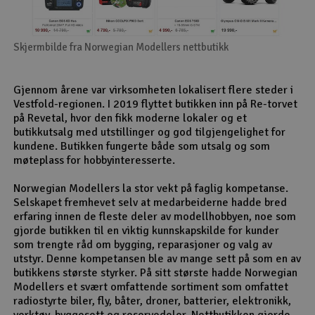
Skjermbilde fra Norwegian Modellers nettbutikk
Gjennom årene var virksomheten lokalisert flere steder i
Vestfold-regionen. I 2019 flyttet butikken inn på Re-torvet
på Revetal, hvor den fikk moderne lokaler og et
butikkutsalg med utstillinger og god tilgjengelighet for
kundene. Butikken fungerte både som utsalg og som
møteplass for hobbyinteresserte.
Norwegian Modellers la stor vekt på faglig kompetanse.
Selskapet fremhevet selv at medarbeiderne hadde bred
erfaring innen de fleste deler av modellhobbyen, noe som
gjorde butikken til en viktig kunnskapskilde for kunder
som trengte råd om bygging, reparasjoner og valg av
utstyr. Denne kompetansen ble av mange sett på som en av
butikkens største styrker. På sitt største hadde Norwegian
Modellers et svært omfattende sortiment som omfattet
radiostyrte biler, fly, båter, droner, batterier, elektronikk,
verktøy, byggesett og reservedeler. Nettbutikken gjorde