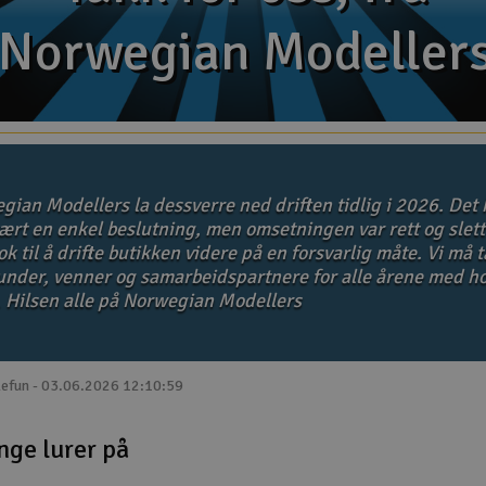
Norwegian Modeller
Norwegian Modeller
gian Modellers la dessverre ned driften tidlig i 2026. Det 
ært en enkel beslutning, men omsetningen var rett og slett
k til å drifte butikken videre på en forsvarlig måte. Vi må 
kunder, venner og samarbeidspartnere for alle årene med ho
. Hilsen alle på Norwegian Modellers
lefun - 03.06.2026 12:10:59
nge lurer på