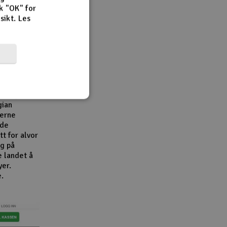
k "OK" for
rsikt.
Les
r,
en viktig
e
e
bransjen.
gian
derne
åde
t for alvor
g på
e landet å
yer.
e.