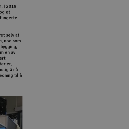
n. I 2019
 og et
 fungerte
et selv at
n, noe som
 bygging,
om en av
ært
terier,
ulig å nå
dning til å