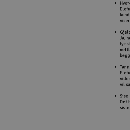
Hvor
Smarthjem, lek & hobby
Elef
kund
Solenergi
viser
Sparkesykler & elkjøretøy
Gjel
Ja, 
Verktøy, utstyr & tilbehør
fysis
nett
Gavekort
begg
Tar 
Elefu
vider
vil 
Sise 
Det b
siste