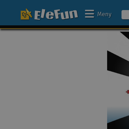
Meny
Ukens tilbud
Outlet
Mine favoritter
Gavekort
3D-print
Batteri & ladere
Bilbane
Biler
Båter