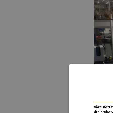
Våre netts
din bruker