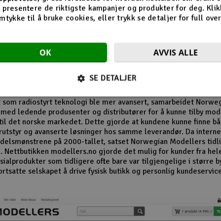
n av butikken på Revetal
 presentere de riktigste kampanjer og produkter for deg. Klik
mtykke til å bruke cookies, eller trykk se detaljer for full ove
 1980- og 1990-tallet vokste interessen for modellfly, modellbile
r og radiostyrte helikoptre betydelig. Norwegian Modellers ble 
OK
AVVIS ALLE
 i denne perioden og opparbeidet seg en lojal kundebase. Mang
r husker særlig butikkens omfattende vareutvalg og de detaljert
alogene som inspirerte nye generasjoner modellbyggere.
SE DETALJER
el av selskapets suksess var evnen til å følge utviklingen i hobby
t som radiostyrt teknologi ble mer avansert, samarbeidet Norwe
med ledende produsenter og distributører for å kunne tilby mo
til det norske markedet. Dette gjorde at kundene kunne finne b
utstyr og avanserte løsninger hos samme leverandør. Da internet
delsmønstrene på 2000-tallet, satset Norwegian Modellers tidli
. Nettbutikken modellers.no gjorde det mulig for kunder fra hel
ialprodukter som tidligere ofte bare var tilgjengelige i større b
ortsatte selskapet å drive fysisk butikk og personlig kundeservic