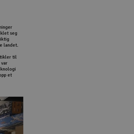
Lag
Skr
Tøm
ninger
iklet seg
iktig
e landet.
ikler til
 var
eknologi
opp et