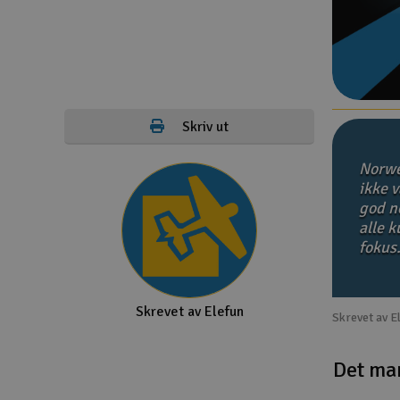
Droner
Droner for FPV
Fly
Skriv ut
Helikopter
Norwe
Kamerautstyr
ikke v
god no
Modellbygging, LEGO & byggesett
alle 
Modelljernbane
fokus
Motor & tilbehør
Skrevet av Elefun
Outlet
Skrevet av E
Radioutstyr
Det ma
Raketter