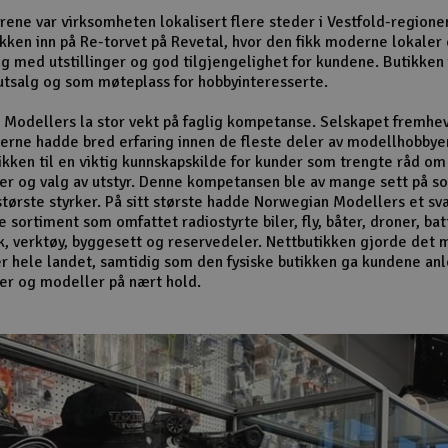
ene var virksomheten lokalisert flere steder i Vestfold-regione
tikken inn på Re-torvet på Revetal, hvor den fikk moderne lokaler
lg med utstillinger og god tilgjengelighet for kundene. Butikken
tsalg og som møteplass for hobbyinteresserte.
Modellers la stor vekt på faglig kompetanse. Selskapet fremhev
rne hadde bred erfaring innen de fleste deler av modellhobbye
ikken til en viktig kunnskapskilde for kunder som trengte råd om
er og valg av utstyr. Denne kompetansen ble av mange sett på s
største styrker. På sitt største hadde Norwegian Modellers et sv
sortiment som omfattet radiostyrte biler, fly, båter, droner, bat
k, verktøy, byggesett og reservedeler. Nettbutikken gjorde det m
r hele landet, samtidig som den fysiske butikken ga kundene anle
er og modeller på nært hold.