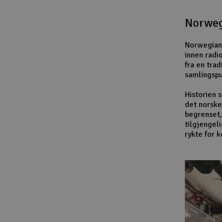
Norweg
Norwegian 
innen radi
fra en trad
samlingspu
Historien 
det norske
begrenset,
tilgjengel
rykte for 