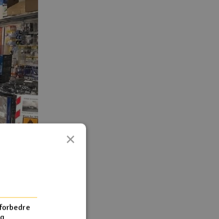
×
 forbedre
og