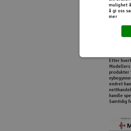
Fra innside
mulighet å
å gi oss sa
mer
I løpet av
modellbåte
leverandør
entusiaste
produktkat
En viktig d
Etter hver
Modellers 
produkter 
nybegynner
endret han
netthandel
handle spes
Samtidig f