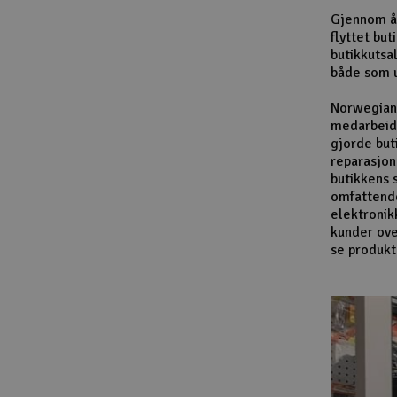
Gjennom år
flyttet bu
butikkutsa
både som u
Norwegian 
medarbeide
gjorde but
reparasjon
butikkens 
omfattende 
elektronik
kunder ove
se produkt