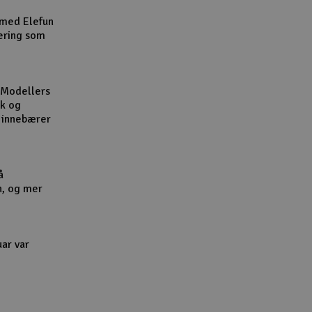
Cou
 med Elefun
ering som
 Modellers
kk og
Handle
l innebærer
Du kan sam
Vi beregne
å
n, og mer
End
uar var
Gav
Hen