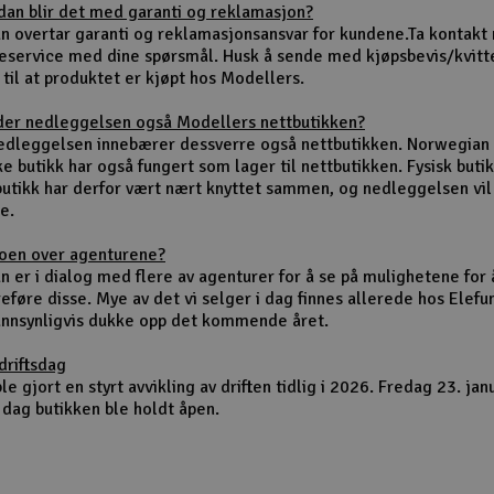
dan blir det med garanti og reklamasjon?
un overtar garanti og reklamasjonsansvar for kundene.Ta kontakt
eservice med dine spørsmål. Husk å sende med kjøpsbevis/kvitt
 til at produktet er kjøpt hos Modellers.
der nedleggelsen også Modellers nettbutikken?
nedleggelsen innebærer dessverre også nettbutikken. Norwegian
ke butikk har også fungert som lager til nettbutikken. Fysisk buti
butikk har derfor vært nært knyttet sammen, og nedleggelsen vi
e.
noen over agenturene?
n er i dialog med flere av agenturer for å se på mulighetene for 
eføre disse. Mye av det vi selger i dag finnes allerede hos Elefu
sannsynligvis dukke opp det kommende året.
driftsdag
le gjort en styrt avvikling av driften tidlig i 2026. Fredag 23. jan
 dag butikken ble holdt åpen.