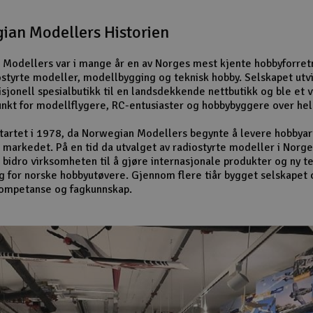
ian Modellers Historien
Modellers var i mange år en av Norges mest kjente hobbyforret
ostyrte modeller, modellbygging og teknisk hobby. Selskapet utv
isjonell spesialbutikk til en landsdekkende nettbutikk og ble et v
nkt for modellflygere, RC-entusiaster og hobbybyggere over hel
startet i 1978, da Norwegian Modellers begynte å levere hobbyart
 markedet. På en tid da utvalget av radiostyrte modeller i Norge
 bidro virksomheten til å gjøre internasjonale produkter og ny t
ig for norske hobbyutøvere. Gjennom flere tiår bygget selskapet 
kompetanse og fagkunnskap.