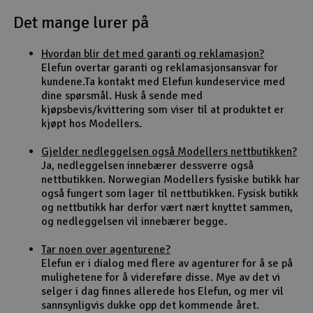
Det mange lurer på
Outlet
Hvordan blir det med garanti og reklamasjon?
Radioutstyr
Elefun overtar garanti og reklamasjonsansvar for
kundene.Ta kontakt med Elefun kundeservice med
Raketter
dine spørsmål. Husk å sende med
kjøpsbevis/kvittering som viser til at produktet er
kjøpt hos Modellers.
Smarthjem, lek & hobby
Gjelder nedleggelsen også Modellers nettbutikken?
Solenergi
Ja, nedleggelsen innebærer dessverre også
H
nettbutikken. Norwegian Modellers fysiske butikk har
også fungert som lager til nettbutikken. Fysisk butikk
Sparkesykler & elkjøretøy
Du
og nettbutikk har derfor vært nært knyttet sammen,
Vi
og nedleggelsen vil innebærer begge.
Verktøy, utstyr & tilbehør
Tar noen over agenturene?
Elefun er i dialog med flere av agenturer for å se på
Gavekort
mulighetene for å videreføre disse. Mye av det vi
selger i dag finnes allerede hos Elefun, og mer vil
sannsynligvis dukke opp det kommende året.