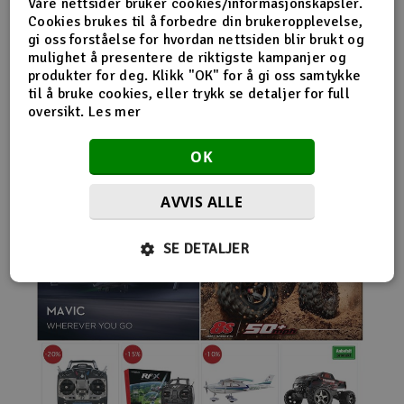
Våre nettsider bruker cookies/informasjonskapsler.
nybegynnerutstyr og avanserte løsninger hos samme
Cookies brukes til å forbedre din brukeropplevelse,
leverandør. Da internett for alvor endret
gi oss forståelse for hvordan nettsiden blir brukt og
handelsmønstrene på 2000-tallet, satset Norwegian
mulighet å presentere de riktigste kampanjer og
Modellers tidlig på netthandel. Nettbutikken modellers.no
produkter for deg. Klikk "OK" for å gi oss samtykke
gjorde det mulig for kunder fra hele landet å handle
til å bruke cookies, eller trykk se detaljer for full
spesialprodukter som tidligere ofte bare var tilgjengelige i
oversikt.
Les mer
større byer. Samtidig fortsatte selskapet å drive fysisk
butikk og personlig kundeservice.
OK
AVVIS ALLE
SE DETALJER