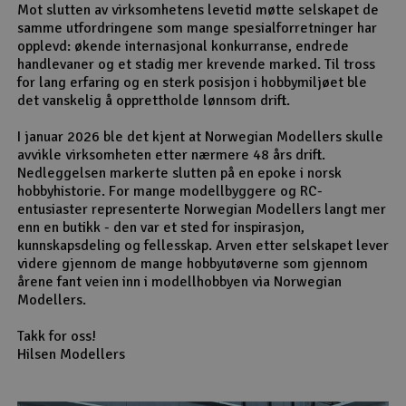
Mot slutten av virksomhetens levetid møtte selskapet de
samme utfordringene som mange spesialforretninger har
opplevd: økende internasjonal konkurranse, endrede
handlevaner og et stadig mer krevende marked. Til tross
for lang erfaring og en sterk posisjon i hobbymiljøet ble
det vanskelig å opprettholde lønnsom drift.
I januar 2026 ble det kjent at Norwegian Modellers skulle
avvikle virksomheten etter nærmere 48 års drift.
Nedleggelsen markerte slutten på en epoke i norsk
hobbyhistorie. For mange modellbyggere og RC-
entusiaster representerte Norwegian Modellers langt mer
enn en butikk - den var et sted for inspirasjon,
kunnskapsdeling og fellesskap. Arven etter selskapet lever
videre gjennom de mange hobbyutøverne som gjennom
årene fant veien inn i modellhobbyen via Norwegian
Modellers.
Takk for oss!
Hilsen Modellers