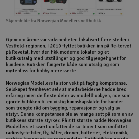
Skjermbilde fra Norwegian Modellers nettbutikk
Gjennom årene var virksomheten lokalisert flere steder i
Vestfold-regionen. I 2019 flyttet butikken inn på Re-torvet
på Revetal, hvor den fikk moderne lokaler og et
butikkutsalg med utstillinger og god tilgjengelighet for
kundene. Butikken fungerte både som utsalg og som
møteplass for hobbyinteresserte.
Norwegian Modellers la stor vekt på faglig kompetanse.
Selskapet fremhevet selv at medarbeiderne hadde bred
erfaring innen de fleste deler av modellhobbyen, noe som
gjorde butikken til en viktig kunnskapskilde for kunder
som trengte råd om bygging, reparasjoner og valg av
utstyr. Denne kompetansen ble av mange sett på som en av
butikkens største styrker. På sitt største hadde Norwegian
Modellers et svært omfattende sortiment som omfattet
radiostyrte biler, fly, båter, droner, batterier, elektronikk,
verktøy, byggesett og reservedeler. Nettbutikken gjorde