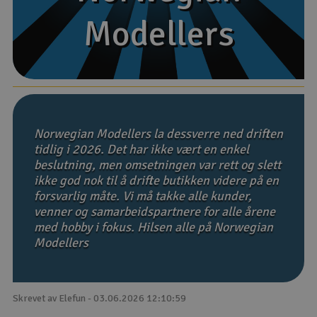
Modellers
Modellers
Båter
Droner
Droner for FPV
Fly
Norwegian Modellers la dessverre ned driften
tidlig i 2026. Det har ikke vært en enkel
beslutning, men omsetningen var rett og slett
Helikopter
ikke god nok til å drifte butikken videre på en
V
forsvarlig måte. Vi må takke alle kunder,
Kamerautstyr
venner og samarbeidspartnere for alle årene
med hobby i fokus. Hilsen alle på Norwegian
Modellbygging, LEGO & byggesett
Modellers
Modelljernbane
Skrevet av Elefun - 03.06.2026 12:10:59
Motor & tilbehør