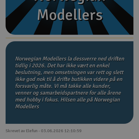
Modellers
Modellers
Båter
Droner
Droner for FPV
Fly
Norwegian Modellers la dessverre ned driften
tidlig i 2026. Det har ikke vært en enkel
beslutning, men omsetningen var rett og slett
Helikopter
ikke god nok til å drifte butikken videre på en
V
forsvarlig måte. Vi må takke alle kunder,
Kamerautstyr
venner og samarbeidspartnere for alle årene
med hobby i fokus. Hilsen alle på Norwegian
Modellbygging, LEGO & byggesett
Modellers
Modelljernbane
Skrevet av Elefun - 03.06.2026 12:10:59
Motor & tilbehør