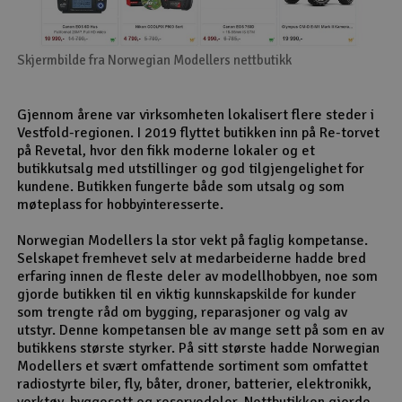
Skjermbilde fra Norwegian Modellers nettbutikk
Gjennom årene var virksomheten lokalisert flere steder i
Vestfold-regionen. I 2019 flyttet butikken inn på Re-torvet
på Revetal, hvor den fikk moderne lokaler og et
butikkutsalg med utstillinger og god tilgjengelighet for
kundene. Butikken fungerte både som utsalg og som
møteplass for hobbyinteresserte.
Norwegian Modellers la stor vekt på faglig kompetanse.
Selskapet fremhevet selv at medarbeiderne hadde bred
erfaring innen de fleste deler av modellhobbyen, noe som
gjorde butikken til en viktig kunnskapskilde for kunder
som trengte råd om bygging, reparasjoner og valg av
utstyr. Denne kompetansen ble av mange sett på som en av
butikkens største styrker. På sitt største hadde Norwegian
Modellers et svært omfattende sortiment som omfattet
radiostyrte biler, fly, båter, droner, batterier, elektronikk,
verktøy, byggesett og reservedeler. Nettbutikken gjorde