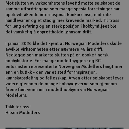
Mot slutten av virksomhetens levetid møtte selskapet de
samme utfordringene som mange spesialforretninger har
opplevd: økende internasjonal konkurranse, endrede
handlevaner og et stadig mer krevende marked. Til tross
for lang erfaring og en sterk posisjon i hobbymiljøet ble
det vanskelig å opprettholde lønnsom drift.
I januar 2026 ble det kjent at Norwegian Modellers skulle
avvikle virksomheten etter nærmere 48 års drift.
Nedleggelsen markerte slutten på en epoke i norsk
hobbyhistorie. For mange modellbyggere og RC-
entusiaster representerte Norwegian Modellers langt mer
enn en butikk - den var et sted for inspirasjon,
kunnskapsdeling og fellesskap. Arven etter selskapet lever
videre gjennom de mange hobbyutøverne som gjennom
årene fant veien inn i modellhobbyen via Norwegian
Modellers.
Takk for oss!
Hilsen Modellers