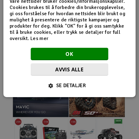
Våre nettsider bruker cookies/informasjonskapsler.
nybegynnerutstyr og avanserte løsninger hos samme
Cookies brukes til å forbedre din brukeropplevelse,
leverandør. Da internett for alvor endret
gi oss forståelse for hvordan nettsiden blir brukt og
handelsmønstrene på 2000-tallet, satset Norwegian
mulighet å presentere de riktigste kampanjer og
Modellers tidlig på netthandel. Nettbutikken modellers.no
produkter for deg. Klikk "OK" for å gi oss samtykke
gjorde det mulig for kunder fra hele landet å handle
til å bruke cookies, eller trykk se detaljer for full
spesialprodukter som tidligere ofte bare var tilgjengelige i
oversikt.
Les mer
større byer. Samtidig fortsatte selskapet å drive fysisk
butikk og personlig kundeservice.
OK
AVVIS ALLE
SE DETALJER