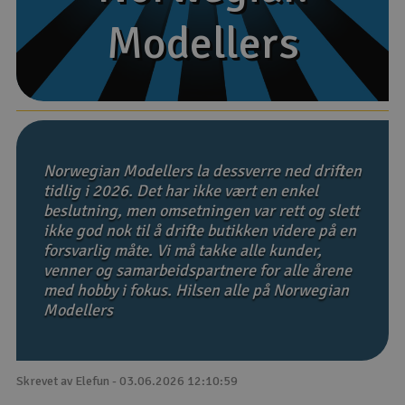
Modellers
Modellers
Båter
Droner
Droner for FPV
Fly
Norwegian Modellers la dessverre ned driften
tidlig i 2026. Det har ikke vært en enkel
beslutning, men omsetningen var rett og slett
Helikopter
ikke god nok til å drifte butikken videre på en
V
forsvarlig måte. Vi må takke alle kunder,
Kamerautstyr
venner og samarbeidspartnere for alle årene
med hobby i fokus. Hilsen alle på Norwegian
Modellbygging, LEGO & byggesett
Modellers
Modelljernbane
Skrevet av Elefun - 03.06.2026 12:10:59
Motor & tilbehør