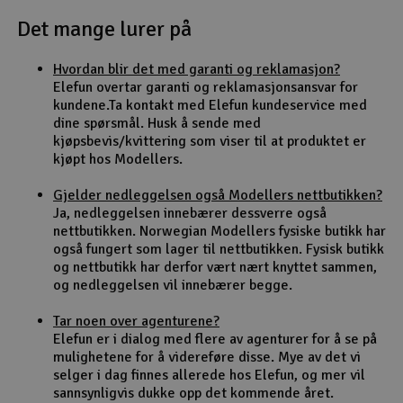
Det mange lurer på
Outlet
Hvordan blir det med garanti og reklamasjon?
Radioutstyr
Elefun overtar garanti og reklamasjonsansvar for
kundene.Ta kontakt med Elefun kundeservice med
Raketter
dine spørsmål. Husk å sende med
kjøpsbevis/kvittering som viser til at produktet er
kjøpt hos Modellers.
Smarthjem, lek & hobby
Gjelder nedleggelsen også Modellers nettbutikken?
Solenergi
Ja, nedleggelsen innebærer dessverre også
H
nettbutikken. Norwegian Modellers fysiske butikk har
også fungert som lager til nettbutikken. Fysisk butikk
Sparkesykler & elkjøretøy
Du
og nettbutikk har derfor vært nært knyttet sammen,
Vi
og nedleggelsen vil innebærer begge.
Verktøy, utstyr & tilbehør
Tar noen over agenturene?
Elefun er i dialog med flere av agenturer for å se på
Gavekort
mulighetene for å videreføre disse. Mye av det vi
selger i dag finnes allerede hos Elefun, og mer vil
sannsynligvis dukke opp det kommende året.