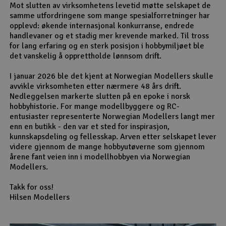
Mot slutten av virksomhetens levetid møtte selskapet de
samme utfordringene som mange spesialforretninger har
opplevd: økende internasjonal konkurranse, endrede
handlevaner og et stadig mer krevende marked. Til tross
for lang erfaring og en sterk posisjon i hobbymiljøet ble
det vanskelig å opprettholde lønnsom drift.
I januar 2026 ble det kjent at Norwegian Modellers skulle
avvikle virksomheten etter nærmere 48 års drift.
Nedleggelsen markerte slutten på en epoke i norsk
hobbyhistorie. For mange modellbyggere og RC-
entusiaster representerte Norwegian Modellers langt mer
enn en butikk - den var et sted for inspirasjon,
kunnskapsdeling og fellesskap. Arven etter selskapet lever
videre gjennom de mange hobbyutøverne som gjennom
årene fant veien inn i modellhobbyen via Norwegian
Modellers.
Takk for oss!
Hilsen Modellers