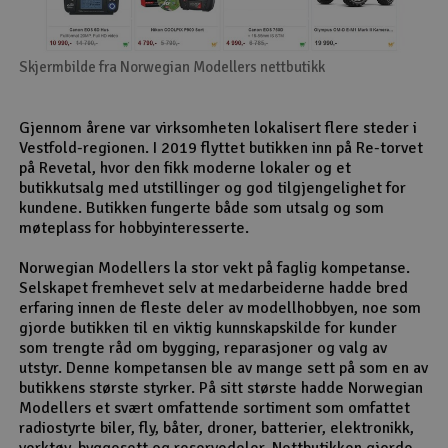
Skjermbilde fra Norwegian Modellers nettbutikk
Gjennom årene var virksomheten lokalisert flere steder i
Vestfold-regionen. I 2019 flyttet butikken inn på Re-torvet
på Revetal, hvor den fikk moderne lokaler og et
butikkutsalg med utstillinger og god tilgjengelighet for
kundene. Butikken fungerte både som utsalg og som
møteplass for hobbyinteresserte.
Norwegian Modellers la stor vekt på faglig kompetanse.
Selskapet fremhevet selv at medarbeiderne hadde bred
erfaring innen de fleste deler av modellhobbyen, noe som
gjorde butikken til en viktig kunnskapskilde for kunder
som trengte råd om bygging, reparasjoner og valg av
utstyr. Denne kompetansen ble av mange sett på som en av
butikkens største styrker. På sitt største hadde Norwegian
Modellers et svært omfattende sortiment som omfattet
radiostyrte biler, fly, båter, droner, batterier, elektronikk,
verktøy, byggesett og reservedeler. Nettbutikken gjorde