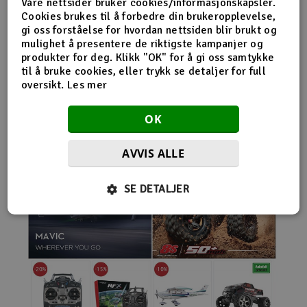
Våre nettsider bruker cookies/informasjonskapsler.
nybegynnerutstyr og avanserte løsninger hos samme
Cookies brukes til å forbedre din brukeropplevelse,
leverandør. Da internett for alvor endret
gi oss forståelse for hvordan nettsiden blir brukt og
handelsmønstrene på 2000-tallet, satset Norwegian
mulighet å presentere de riktigste kampanjer og
Modellers tidlig på netthandel. Nettbutikken modellers.no
produkter for deg. Klikk "OK" for å gi oss samtykke
gjorde det mulig for kunder fra hele landet å handle
til å bruke cookies, eller trykk se detaljer for full
spesialprodukter som tidligere ofte bare var tilgjengelige i
oversikt.
Les mer
større byer. Samtidig fortsatte selskapet å drive fysisk
butikk og personlig kundeservice.
OK
AVVIS ALLE
SE DETALJER