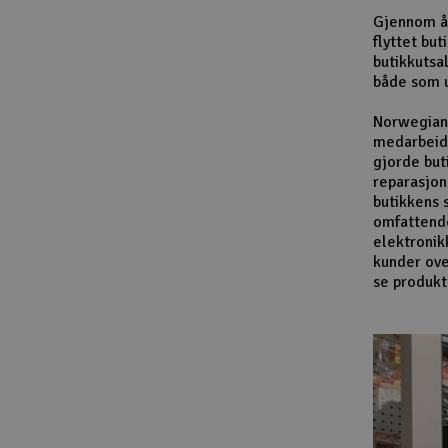
Gjennom år
flyttet bu
butikkutsa
både som u
Norwegian 
medarbeide
gjorde but
reparasjon
butikkens 
omfattende 
elektronik
kunder ove
se produkt