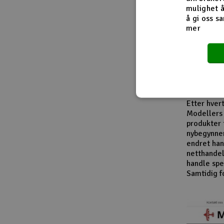
Fra innside
mulighet å
å gi oss sa
mer
I løpet av
modellbåte
leverandør
entusiaste
produktkat
En viktig d
Etter hver
Modellers 
produkter 
nybegynner
endret han
netthandel
handle spes
Samtidig f