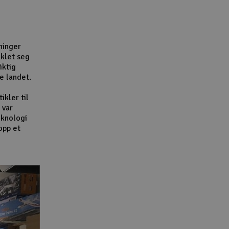
Lag
Skr
Tøm
ninger
iklet seg
iktig
e landet.
ikler til
 var
eknologi
opp et