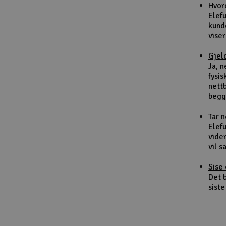
Hvor
Smarthjem, lek & hobby
Elef
kund
Solenergi
viser
Sparkesykler & elkjøretøy
Gjel
Ja, 
Verktøy, utstyr & tilbehør
fysis
nett
Gavekort
begg
Tar 
Elefu
vider
vil 
Sise 
Det b
siste