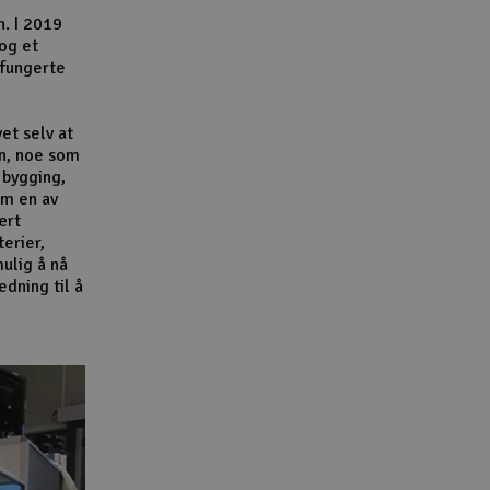
n. I 2019
 og et
 fungerte
et selv at
n, noe som
 bygging,
om en av
ært
terier,
ulig å nå
dning til å