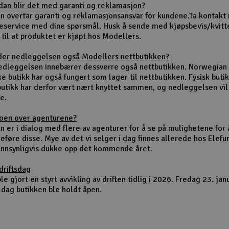
dan blir det med garanti og reklamasjon?
un overtar garanti og reklamasjonsansvar for kundene.Ta kontakt
eservice med dine spørsmål. Husk å sende med kjøpsbevis/kvitt
 til at produktet er kjøpt hos Modellers.
der nedleggelsen også Modellers nettbutikken?
nedleggelsen innebærer dessverre også nettbutikken. Norwegian
ke butikk har også fungert som lager til nettbutikken. Fysisk buti
butikk har derfor vært nært knyttet sammen, og nedleggelsen vi
e.
noen over agenturene?
n er i dialog med flere av agenturer for å se på mulighetene for 
eføre disse. Mye av det vi selger i dag finnes allerede hos Elefu
sannsynligvis dukke opp det kommende året.
driftsdag
le gjort en styrt avvikling av driften tidlig i 2026. Fredag 23. jan
 dag butikken ble holdt åpen.