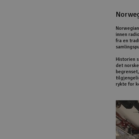
Norweg
Norwegian 
innen radi
fra en trad
samlingspu
Historien 
det norske
begrenset,
tilgjengel
rykte for 