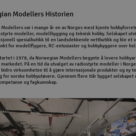
ian Modellers Historien
Modellers var i mange år en av Norges mest kjente hobbyforret
ostyrte modeller, modellbygging og teknisk hobby. Selskapet utv
isjonell spesialbutikk til en landsdekkende nettbutikk og ble et v
nkt for modellflygere, RC-entusiaster og hobbybyggere over hel
startet i 1978, da Norwegian Modellers begynte å levere hobbyart
 markedet. På en tid da utvalget av radiostyrte modeller i Norge
 bidro virksomheten til å gjøre internasjonale produkter og ny t
ig for norske hobbyutøvere. Gjennom flere tiår bygget selskapet 
kompetanse og fagkunnskap.