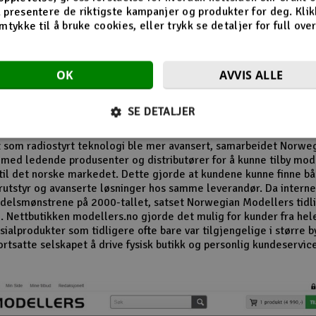
n av butikken på Revetal
 presentere de riktigste kampanjer og produkter for deg. Klik
mtykke til å bruke cookies, eller trykk se detaljer for full ove
 1980- og 1990-tallet vokste interessen for modellfly, modellbile
r og radiostyrte helikoptre betydelig. Norwegian Modellers ble 
OK
AVVIS ALLE
 i denne perioden og opparbeidet seg en lojal kundebase. Mang
r husker særlig butikkens omfattende vareutvalg og de detaljert
alogene som inspirerte nye generasjoner modellbyggere.
SE DETALJER
el av selskapets suksess var evnen til å følge utviklingen i hobby
t som radiostyrt teknologi ble mer avansert, samarbeidet Norwe
med ledende produsenter og distributører for å kunne tilby mo
til det norske markedet. Dette gjorde at kundene kunne finne b
utstyr og avanserte løsninger hos samme leverandør. Da internet
delsmønstrene på 2000-tallet, satset Norwegian Modellers tidli
. Nettbutikken modellers.no gjorde det mulig for kunder fra hel
ialprodukter som tidligere ofte bare var tilgjengelige i større b
ortsatte selskapet å drive fysisk butikk og personlig kundeservic