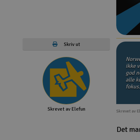
Droner
Droner for FPV
Fly
Skriv ut
Helikopter
Norwe
Kamerautstyr
ikke v
god no
Modellbygging, LEGO & byggesett
alle 
Modelljernbane
fokus
Motor & tilbehør
Skrevet av Elefun
Outlet
Skrevet av E
Radioutstyr
Det ma
Raketter