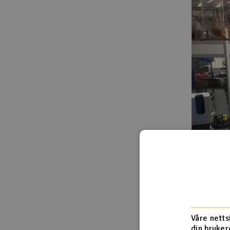
Våre netts
din bruker