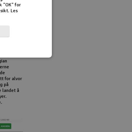
k "OK" for
rsikt.
Les
r,
en viktig
e
e
bransjen.
gian
derne
åde
t for alvor
g på
e landet å
yer.
e.