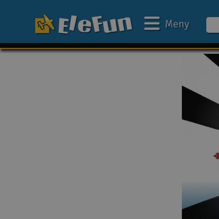
Meny
Ukens tilbud
Outlet
Mine favoritter
Gavekort
3D-print
Batteri & ladere
Bilbane
Biler
Båter