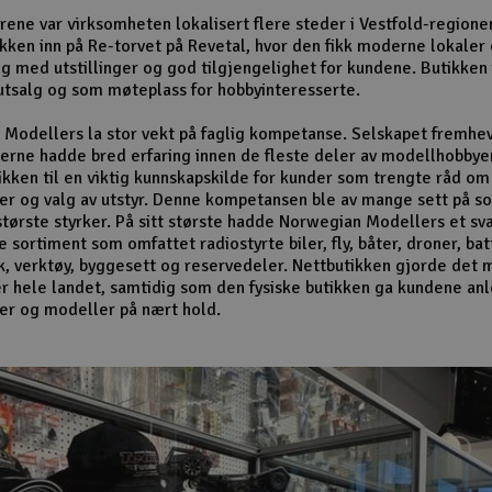
ene var virksomheten lokalisert flere steder i Vestfold-regione
tikken inn på Re-torvet på Revetal, hvor den fikk moderne lokaler
lg med utstillinger og god tilgjengelighet for kundene. Butikken
tsalg og som møteplass for hobbyinteresserte.
Modellers la stor vekt på faglig kompetanse. Selskapet fremhev
rne hadde bred erfaring innen de fleste deler av modellhobbye
ikken til en viktig kunnskapskilde for kunder som trengte råd om
er og valg av utstyr. Denne kompetansen ble av mange sett på s
største styrker. På sitt største hadde Norwegian Modellers et sv
sortiment som omfattet radiostyrte biler, fly, båter, droner, bat
k, verktøy, byggesett og reservedeler. Nettbutikken gjorde det m
r hele landet, samtidig som den fysiske butikken ga kundene anle
er og modeller på nært hold.