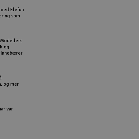
Cou
 med Elefun
ering som
 Modellers
kk og
Handle
l innebærer
Du kan sam
Vi beregne
å
n, og mer
End
uar var
Gav
Hen