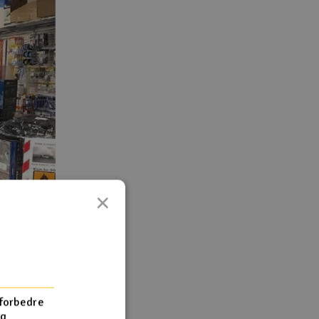
×
 forbedre
og