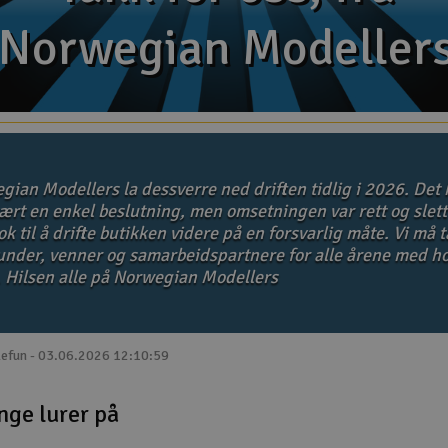
Norwegian Modeller
Norwegian Modeller
gian Modellers la dessverre ned driften tidlig i 2026. Det 
ært en enkel beslutning, men omsetningen var rett og slett
k til å drifte butikken videre på en forsvarlig måte. Vi må 
kunder, venner og samarbeidspartnere for alle årene med ho
. Hilsen alle på Norwegian Modellers
lefun - 03.06.2026 12:10:59
nge lurer på