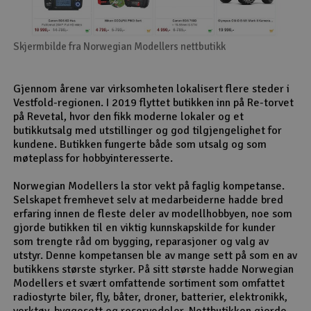
Skjermbilde fra Norwegian Modellers nettbutikk
Gjennom årene var virksomheten lokalisert flere steder i
Vestfold-regionen. I 2019 flyttet butikken inn på Re-torvet
på Revetal, hvor den fikk moderne lokaler og et
butikkutsalg med utstillinger og god tilgjengelighet for
kundene. Butikken fungerte både som utsalg og som
møteplass for hobbyinteresserte.
Norwegian Modellers la stor vekt på faglig kompetanse.
Selskapet fremhevet selv at medarbeiderne hadde bred
erfaring innen de fleste deler av modellhobbyen, noe som
gjorde butikken til en viktig kunnskapskilde for kunder
som trengte råd om bygging, reparasjoner og valg av
utstyr. Denne kompetansen ble av mange sett på som en av
butikkens største styrker. På sitt største hadde Norwegian
Modellers et svært omfattende sortiment som omfattet
radiostyrte biler, fly, båter, droner, batterier, elektronikk,
verktøy, byggesett og reservedeler. Nettbutikken gjorde