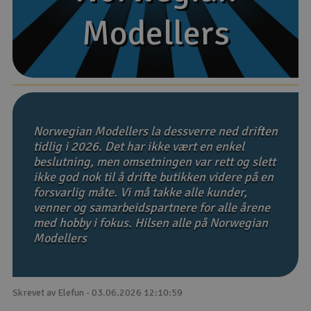
Modellers
Modellers
Båter
Droner
Droner for FPV
Fly
Norwegian Modellers la dessverre ned driften
tidlig i 2026. Det har ikke vært en enkel
beslutning, men omsetningen var rett og slett
Helikopter
ikke god nok til å drifte butikken videre på en
V
forsvarlig måte. Vi må takke alle kunder,
Kamerautstyr
venner og samarbeidspartnere for alle årene
med hobby i fokus. Hilsen alle på Norwegian
Modellbygging, LEGO & byggesett
Modellers
Modelljernbane
Skrevet av Elefun - 03.06.2026 12:10:59
Motor & tilbehør