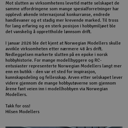
Mot slutten av virksomhetens levetid møtte selskapet de
samme utfordringene som mange spesialforretninger har
opplevd: økende internasjonal konkurranse, endrede
handlevaner og et stadig mer krevende marked. Til tross
for lang erfaring og en sterk posisjon i hobbymiljøet ble
det vanskelig å opprettholde lønnsom drift.
I januar 2026 ble det kjent at Norwegian Modellers skulle
avvikle virksomheten etter nærmere 48 års drift.
Nedleggelsen markerte slutten på en epoke i norsk
hobbyhistorie. For mange modellbyggere og RC-
entusiaster representerte Norwegian Modellers langt mer
enn en butikk - den var et sted for inspirasjon,
kunnskapsdeling og fellesskap. Arven etter selskapet lever
videre gjennom de mange hobbyutøverne som gjennom
årene fant veien inn i modellhobbyen via Norwegian
Modellers.
Takk for oss!
Hilsen Modellers