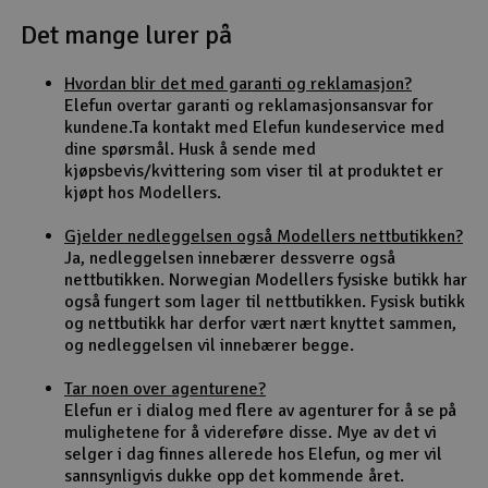
Det mange lurer på
Outlet
Hvordan blir det med garanti og reklamasjon?
Radioutstyr
Elefun overtar garanti og reklamasjonsansvar for
kundene.Ta kontakt med Elefun kundeservice med
Raketter
dine spørsmål. Husk å sende med
kjøpsbevis/kvittering som viser til at produktet er
kjøpt hos Modellers.
Smarthjem, lek & hobby
Gjelder nedleggelsen også Modellers nettbutikken?
Solenergi
Ja, nedleggelsen innebærer dessverre også
H
nettbutikken. Norwegian Modellers fysiske butikk har
også fungert som lager til nettbutikken. Fysisk butikk
Sparkesykler & elkjøretøy
Du
og nettbutikk har derfor vært nært knyttet sammen,
Vi
og nedleggelsen vil innebærer begge.
Verktøy, utstyr & tilbehør
Tar noen over agenturene?
Elefun er i dialog med flere av agenturer for å se på
Gavekort
mulighetene for å videreføre disse. Mye av det vi
selger i dag finnes allerede hos Elefun, og mer vil
sannsynligvis dukke opp det kommende året.