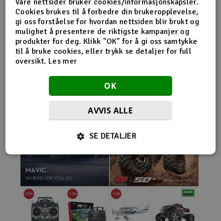
Våre nettsider bruker cookies/informasjonskapsler.
nybegynnerutstyr og avanserte løsninger hos samme
Cookies brukes til å forbedre din brukeropplevelse,
leverandør. Da internett for alvor endret
gi oss forståelse for hvordan nettsiden blir brukt og
handelsmønstrene på 2000-tallet, satset Norwegian
mulighet å presentere de riktigste kampanjer og
Modellers tidlig på netthandel. Nettbutikken modellers.no
produkter for deg. Klikk "OK" for å gi oss samtykke
gjorde det mulig for kunder fra hele landet å handle
til å bruke cookies, eller trykk se detaljer for full
spesialprodukter som tidligere ofte bare var tilgjengelige i
oversikt.
Les mer
større byer. Samtidig fortsatte selskapet å drive fysisk
butikk og personlig kundeservice.
OK
AVVIS ALLE
SE DETALJER