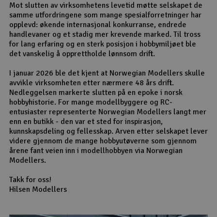
Mot slutten av virksomhetens levetid møtte selskapet de
samme utfordringene som mange spesialforretninger har
opplevd: økende internasjonal konkurranse, endrede
handlevaner og et stadig mer krevende marked. Til tross
for lang erfaring og en sterk posisjon i hobbymiljøet ble
det vanskelig å opprettholde lønnsom drift.
I januar 2026 ble det kjent at Norwegian Modellers skulle
avvikle virksomheten etter nærmere 48 års drift.
Nedleggelsen markerte slutten på en epoke i norsk
hobbyhistorie. For mange modellbyggere og RC-
entusiaster representerte Norwegian Modellers langt mer
enn en butikk - den var et sted for inspirasjon,
kunnskapsdeling og fellesskap. Arven etter selskapet lever
videre gjennom de mange hobbyutøverne som gjennom
årene fant veien inn i modellhobbyen via Norwegian
Modellers.
Takk for oss!
Hilsen Modellers