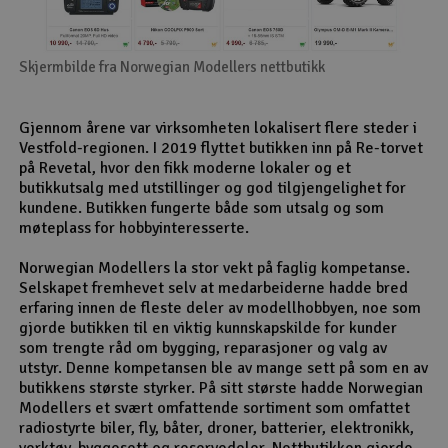
Skjermbilde fra Norwegian Modellers nettbutikk
Gjennom årene var virksomheten lokalisert flere steder i
Vestfold-regionen. I 2019 flyttet butikken inn på Re-torvet
på Revetal, hvor den fikk moderne lokaler og et
butikkutsalg med utstillinger og god tilgjengelighet for
kundene. Butikken fungerte både som utsalg og som
møteplass for hobbyinteresserte.
Norwegian Modellers la stor vekt på faglig kompetanse.
Selskapet fremhevet selv at medarbeiderne hadde bred
erfaring innen de fleste deler av modellhobbyen, noe som
gjorde butikken til en viktig kunnskapskilde for kunder
som trengte råd om bygging, reparasjoner og valg av
utstyr. Denne kompetansen ble av mange sett på som en av
butikkens største styrker. På sitt største hadde Norwegian
Modellers et svært omfattende sortiment som omfattet
radiostyrte biler, fly, båter, droner, batterier, elektronikk,
verktøy, byggesett og reservedeler. Nettbutikken gjorde