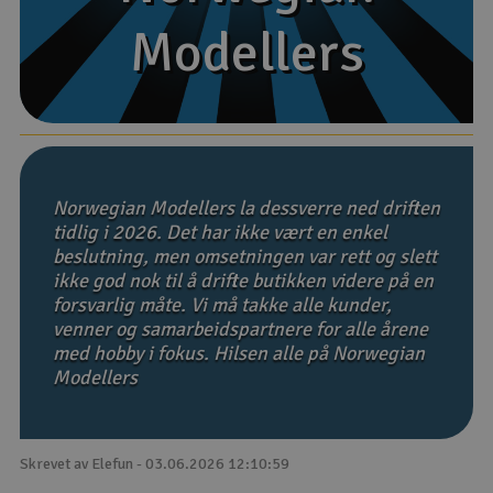
Modellers
Modellers
Båter
Droner
Droner for FPV
Fly
Norwegian Modellers la dessverre ned driften
tidlig i 2026. Det har ikke vært en enkel
beslutning, men omsetningen var rett og slett
Helikopter
ikke god nok til å drifte butikken videre på en
V
forsvarlig måte. Vi må takke alle kunder,
Kamerautstyr
venner og samarbeidspartnere for alle årene
med hobby i fokus. Hilsen alle på Norwegian
Modellbygging, LEGO & byggesett
Modellers
Modelljernbane
Skrevet av Elefun - 03.06.2026 12:10:59
Motor & tilbehør