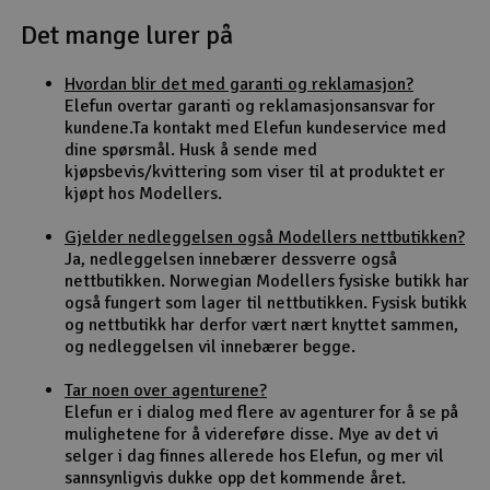
Det mange lurer på
Outlet
Hvordan blir det med garanti og reklamasjon?
Radioutstyr
Elefun overtar garanti og reklamasjonsansvar for
kundene.Ta kontakt med Elefun kundeservice med
Raketter
dine spørsmål. Husk å sende med
kjøpsbevis/kvittering som viser til at produktet er
kjøpt hos Modellers.
Smarthjem, lek & hobby
Gjelder nedleggelsen også Modellers nettbutikken?
Solenergi
Ja, nedleggelsen innebærer dessverre også
H
nettbutikken. Norwegian Modellers fysiske butikk har
også fungert som lager til nettbutikken. Fysisk butikk
Sparkesykler & elkjøretøy
Du
og nettbutikk har derfor vært nært knyttet sammen,
Vi
og nedleggelsen vil innebærer begge.
Verktøy, utstyr & tilbehør
Tar noen over agenturene?
Elefun er i dialog med flere av agenturer for å se på
Gavekort
mulighetene for å videreføre disse. Mye av det vi
selger i dag finnes allerede hos Elefun, og mer vil
sannsynligvis dukke opp det kommende året.