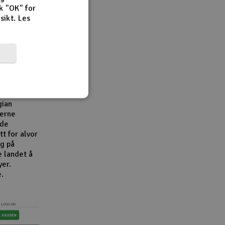
k "OK" for
rsikt.
Les
r,
en viktig
e
e
bransjen.
gian
derne
åde
t for alvor
g på
e landet å
yer.
e.