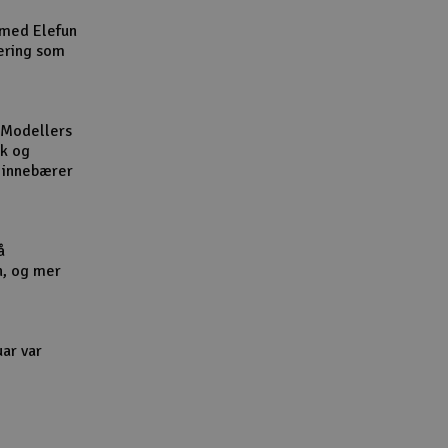
Cou
 med Elefun
ering som
 Modellers
kk og
Handle
l innebærer
Du kan sam
Vi beregne
å
n, og mer
End
uar var
Gav
Hen