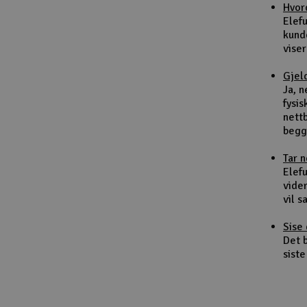
Hvor
Smarthjem, lek & hobby
Elef
kund
Solenergi
viser
Sparkesykler & elkjøretøy
Gjel
Ja, 
Verktøy, utstyr & tilbehør
fysis
nett
Gavekort
begg
Tar 
Elefu
vider
vil 
Sise 
Det b
siste