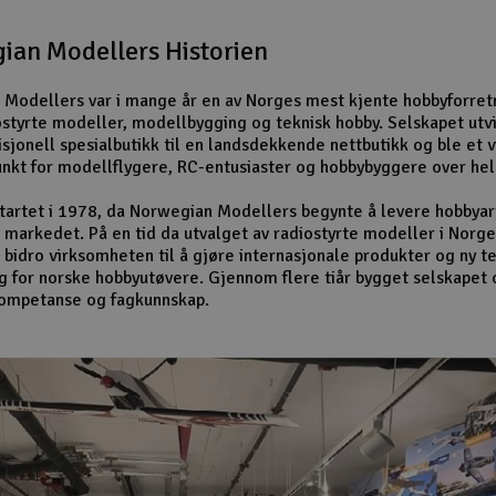
ian Modellers Historien
Modellers var i mange år en av Norges mest kjente hobbyforret
ostyrte modeller, modellbygging og teknisk hobby. Selskapet utv
isjonell spesialbutikk til en landsdekkende nettbutikk og ble et v
nkt for modellflygere, RC-entusiaster og hobbybyggere over hel
startet i 1978, da Norwegian Modellers begynte å levere hobbyart
 markedet. På en tid da utvalget av radiostyrte modeller i Norge
 bidro virksomheten til å gjøre internasjonale produkter og ny t
ig for norske hobbyutøvere. Gjennom flere tiår bygget selskapet 
kompetanse og fagkunnskap.