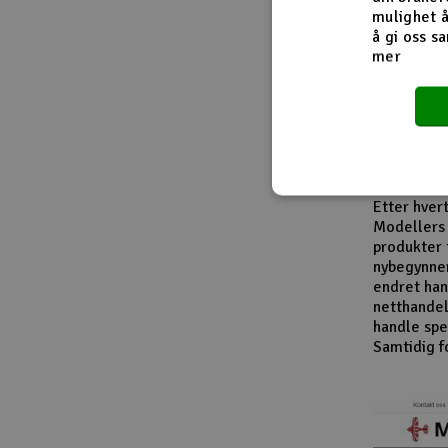
Fra innside
mulighet å
å gi oss sa
mer
I løpet av
modellbåte
leverandør
entusiaste
produktkat
En viktig d
Etter hver
Modellers 
produkter 
nybegynner
endret han
netthandel
handle spes
Samtidig f