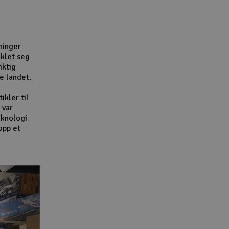
Lag
Skr
Tøm
ninger
iklet seg
iktig
e landet.
ikler til
 var
eknologi
opp et