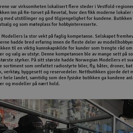
ene var virksomheten lokalisert flere steder i Vestfold-regione
tikken inn på Re-torvet på Revetal, hvor den fikk moderne lokaler
lg med utstillinger og god tilgjengelighet for kundene. Butikken
tsalg og som møteplass for hobbyinteresserte.
Modellers la stor vekt på faglig kompetanse. Selskapet fremhev
rne hadde bred erfaring innen de fleste deler av modellhobbye
ikken til en viktig kunnskapskilde for kunder som trengte råd om
er og valg av utstyr. Denne kompetansen ble av mange sett på s
største styrker. På sitt største hadde Norwegian Modellers et sv
sortiment som omfattet radiostyrte biler, fly, båter, droner, bat
k, verktøy, byggesett og reservedeler. Nettbutikken gjorde det m
r hele landet, samtidig som den fysiske butikken ga kundene anle
er og modeller på nært hold.