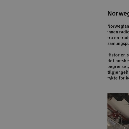
Norweg
Norwegian 
innen radi
fra en trad
samlingspu
Historien 
det norske
begrenset,
tilgjengel
rykte for 