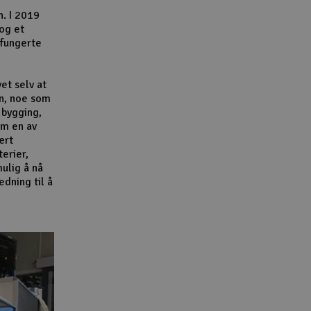
n. I 2019
 og et
 fungerte
et selv at
n, noe som
 bygging,
om en av
ært
terier,
ulig å nå
dning til å