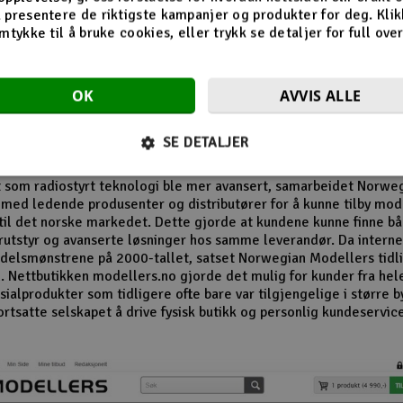
n av butikken på Revetal
 presentere de riktigste kampanjer og produkter for deg. Klik
mtykke til å bruke cookies, eller trykk se detaljer for full ove
 1980- og 1990-tallet vokste interessen for modellfly, modellbile
r og radiostyrte helikoptre betydelig. Norwegian Modellers ble 
OK
AVVIS ALLE
 i denne perioden og opparbeidet seg en lojal kundebase. Mang
r husker særlig butikkens omfattende vareutvalg og de detaljert
alogene som inspirerte nye generasjoner modellbyggere.
SE DETALJER
el av selskapets suksess var evnen til å følge utviklingen i hobby
t som radiostyrt teknologi ble mer avansert, samarbeidet Norwe
med ledende produsenter og distributører for å kunne tilby mo
til det norske markedet. Dette gjorde at kundene kunne finne b
utstyr og avanserte løsninger hos samme leverandør. Da internet
delsmønstrene på 2000-tallet, satset Norwegian Modellers tidli
. Nettbutikken modellers.no gjorde det mulig for kunder fra hel
ialprodukter som tidligere ofte bare var tilgjengelige i større b
ortsatte selskapet å drive fysisk butikk og personlig kundeservic