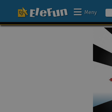
Meny
Ukens tilbud
Outlet
Mine favoritter
Gavekort
3D-print
Batteri & ladere
Bilbane
Biler
Båter