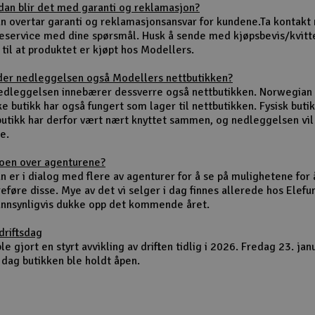
dan blir det med garanti og reklamasjon?
un overtar garanti og reklamasjonsansvar for kundene.Ta kontakt
eservice med dine spørsmål. Husk å sende med kjøpsbevis/kvitt
 til at produktet er kjøpt hos Modellers.
der nedleggelsen også Modellers nettbutikken?
nedleggelsen innebærer dessverre også nettbutikken. Norwegian
ke butikk har også fungert som lager til nettbutikken. Fysisk buti
butikk har derfor vært nært knyttet sammen, og nedleggelsen vi
e.
noen over agenturene?
n er i dialog med flere av agenturer for å se på mulighetene for 
eføre disse. Mye av det vi selger i dag finnes allerede hos Elefu
sannsynligvis dukke opp det kommende året.
driftsdag
le gjort en styrt avvikling av driften tidlig i 2026. Fredag 23. jan
 dag butikken ble holdt åpen.