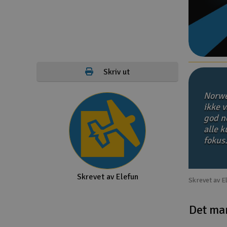
Droner
Droner for FPV
Fly
Skriv ut
Helikopter
Norwe
Kamerautstyr
ikke v
god no
Modellbygging, LEGO & byggesett
alle 
Modelljernbane
fokus
Motor & tilbehør
Skrevet av Elefun
Outlet
Skrevet av E
Radioutstyr
Det ma
Raketter