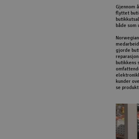
Gjennom år
flyttet bu
butikkutsa
både som u
Norwegian 
medarbeide
gjorde but
reparasjon
butikkens 
omfattende 
elektronik
kunder ove
se produkt