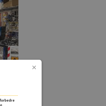
×
 forbedre
og