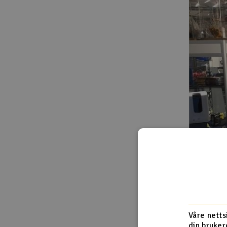
Våre netts
din bruker