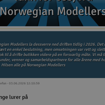
Norwegian Modeller
Norwegian Modeller
gian Modellers la dessverre ned driften tidlig i 2026. Det 
ært en enkel beslutning, men omsetningen var rett og slett
k til å drifte butikken videre på en forsvarlig måte. Vi må 
kunder, venner og samarbeidspartnere for alle årene med ho
. Hilsen alle på Norwegian Modellers
lefun - 03.06.2026 12:10:59
nge lurer på