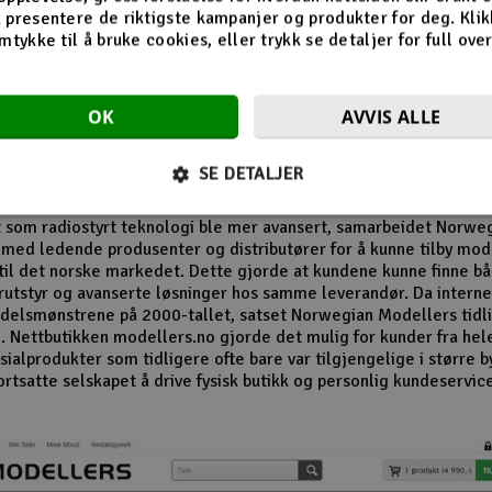
n av butikken på Revetal
 presentere de riktigste kampanjer og produkter for deg. Klik
mtykke til å bruke cookies, eller trykk se detaljer for full ove
 1980- og 1990-tallet vokste interessen for modellfly, modellbile
r og radiostyrte helikoptre betydelig. Norwegian Modellers ble 
OK
AVVIS ALLE
 i denne perioden og opparbeidet seg en lojal kundebase. Mang
r husker særlig butikkens omfattende vareutvalg og de detaljert
alogene som inspirerte nye generasjoner modellbyggere.
SE DETALJER
el av selskapets suksess var evnen til å følge utviklingen i hobby
t som radiostyrt teknologi ble mer avansert, samarbeidet Norwe
med ledende produsenter og distributører for å kunne tilby mo
til det norske markedet. Dette gjorde at kundene kunne finne b
utstyr og avanserte løsninger hos samme leverandør. Da internet
delsmønstrene på 2000-tallet, satset Norwegian Modellers tidli
. Nettbutikken modellers.no gjorde det mulig for kunder fra hel
ialprodukter som tidligere ofte bare var tilgjengelige i større b
ortsatte selskapet å drive fysisk butikk og personlig kundeservic