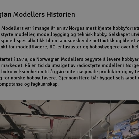
ian Modellers Historien
Modellers var i mange år en av Norges mest kjente hobbyforret
ostyrte modeller, modellbygging og teknisk hobby. Selskapet utv
isjonell spesialbutikk til en landsdekkende nettbutikk og ble et v
nkt for modellflygere, RC-entusiaster og hobbybyggere over hel
startet i 1978, da Norwegian Modellers begynte å levere hobbyart
 markedet. På en tid da utvalget av radiostyrte modeller i Norge
 bidro virksomheten til å gjøre internasjonale produkter og ny t
ig for norske hobbyutøvere. Gjennom flere tiår bygget selskapet 
kompetanse og fagkunnskap.