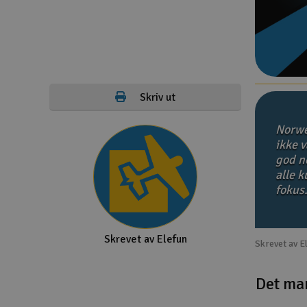
Droner
Droner for FPV
Fly
Skriv ut
Helikopter
Norwe
Kamerautstyr
ikke v
god no
Modellbygging, LEGO & byggesett
alle 
Modelljernbane
fokus
Motor & tilbehør
Skrevet av Elefun
Outlet
Skrevet av E
Radioutstyr
Det ma
Raketter