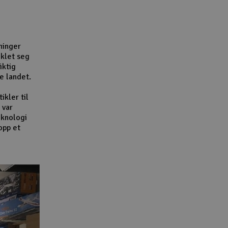
Lag
Skr
Tøm
ninger
iklet seg
iktig
e landet.
ikler til
 var
eknologi
opp et