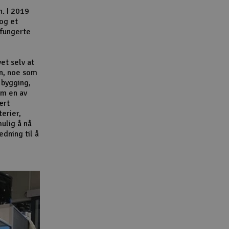
n. I 2019
 og et
 fungerte
et selv at
n, noe som
 bygging,
om en av
ært
terier,
ulig å nå
dning til å