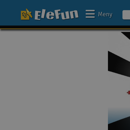
Meny
Ukens tilbud
Outlet
Mine favoritter
Gavekort
3D-print
Batteri & ladere
Bilbane
Biler
Båter