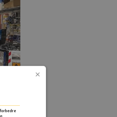
×
 forbedre
og