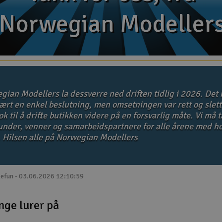
Norwegian Modeller
Norwegian Modeller
gian Modellers la dessverre ned driften tidlig i 2026. Det 
ært en enkel beslutning, men omsetningen var rett og slett
k til å drifte butikken videre på en forsvarlig måte. Vi må 
kunder, venner og samarbeidspartnere for alle årene med ho
. Hilsen alle på Norwegian Modellers
lefun - 03.06.2026 12:10:59
nge lurer på