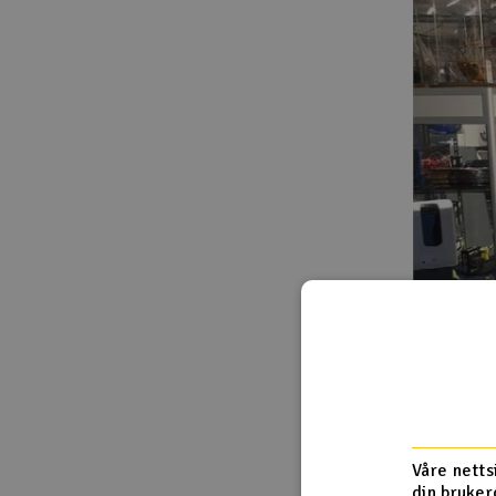
Våre netts
din bruker