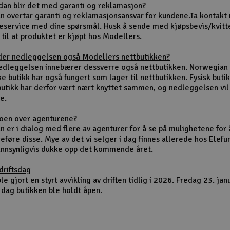
dan blir det med garanti og reklamasjon?
un overtar garanti og reklamasjonsansvar for kundene.Ta kontakt
eservice med dine spørsmål. Husk å sende med kjøpsbevis/kvitt
 til at produktet er kjøpt hos Modellers.
der nedleggelsen også Modellers nettbutikken?
nedleggelsen innebærer dessverre også nettbutikken. Norwegian
ke butikk har også fungert som lager til nettbutikken. Fysisk buti
butikk har derfor vært nært knyttet sammen, og nedleggelsen vi
e.
noen over agenturene?
n er i dialog med flere av agenturer for å se på mulighetene for 
eføre disse. Mye av det vi selger i dag finnes allerede hos Elefu
sannsynligvis dukke opp det kommende året.
driftsdag
le gjort en styrt avvikling av driften tidlig i 2026. Fredag 23. jan
 dag butikken ble holdt åpen.