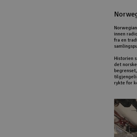
Norweg
Norwegian 
innen radi
fra en trad
samlingspu
Historien 
det norske
begrenset,
tilgjengel
rykte for 