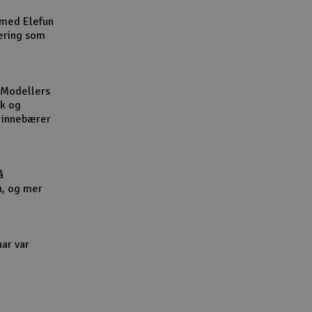
Cou
 med Elefun
ering som
 Modellers
kk og
Handle
l innebærer
Du kan sam
Vi beregne
å
n, og mer
End
uar var
Gav
Hen