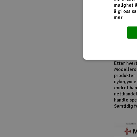
Fra innside
mulighet å
å gi oss sa
mer
I løpet av
modellbåte
leverandør
entusiaste
produktkat
En viktig d
Etter hver
Modellers 
produkter 
nybegynner
endret han
netthandel
handle spes
Samtidig f