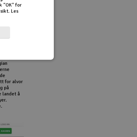
k "OK" for
rsikt.
Les
r,
en viktig
e
e
bransjen.
gian
derne
åde
t for alvor
g på
e landet å
yer.
e.