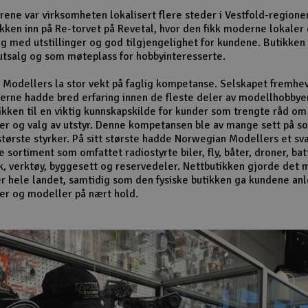
ene var virksomheten lokalisert flere steder i Vestfold-regione
tikken inn på Re-torvet på Revetal, hvor den fikk moderne lokaler
lg med utstillinger og god tilgjengelighet for kundene. Butikken
tsalg og som møteplass for hobbyinteresserte.
Modellers la stor vekt på faglig kompetanse. Selskapet fremhev
rne hadde bred erfaring innen de fleste deler av modellhobbye
ikken til en viktig kunnskapskilde for kunder som trengte råd om
er og valg av utstyr. Denne kompetansen ble av mange sett på s
største styrker. På sitt største hadde Norwegian Modellers et sv
sortiment som omfattet radiostyrte biler, fly, båter, droner, bat
k, verktøy, byggesett og reservedeler. Nettbutikken gjorde det m
r hele landet, samtidig som den fysiske butikken ga kundene anle
er og modeller på nært hold.