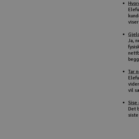
Hvor
Smarthjem, lek & hobby
Elef
kund
Solenergi
viser
Sparkesykler & elkjøretøy
Gjel
Ja, 
Verktøy, utstyr & tilbehør
fysis
nett
Gavekort
begg
Tar 
Elefu
vider
vil 
Sise 
Det b
siste