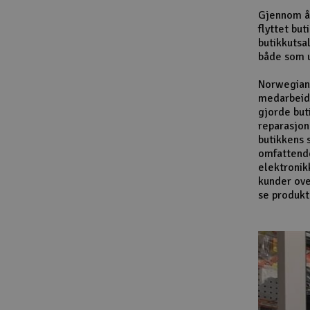
Gjennom år
flyttet bu
butikkutsa
både som u
Norwegian 
medarbeide
gjorde but
reparasjon
butikkens 
omfattende 
elektronik
kunder ove
se produkt