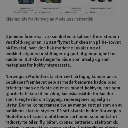
Skjermbilde fra Norwegian Modellers nettbutikk
Gjennom årene var virksomheten lokalisert flere steder i
Vestfold-regionen. I 2019 flyttet butikken inn på Re-torvet
på Revetal, hvor den fikk moderne lokaler og et
butikkutsalg med utstillinger og god tilgjengelighet for
kundene. Butikken fungerte både som utsalg og som
møteplass for hobbyinteresserte.
Norwegian Modellers la stor vekt på faglig kompetanse.
Selskapet fremhevet selv at medarbeiderne hadde bred
erfaring innen de fleste deler av modellhobbyen, noe som
gjorde butikken til en viktig kunnskapskilde for kunder
som trengte råd om bygging, reparasjoner og valg av
utstyr. Denne kompetansen ble av mange sett på som en av
butikkens største styrker. På sitt største hadde Norwegian
Modellers et svært omfattende sortiment som omfattet
radiostyrte biler, fly, båter, droner, batterier, elektronikk,
verktøy, byggesett og reservedeler. Nettbutikken gjorde