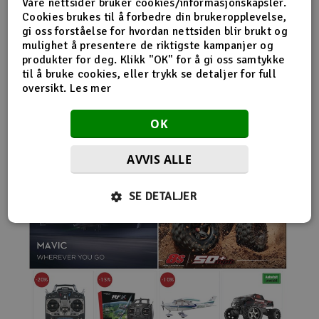
Våre nettsider bruker cookies/informasjonskapsler.
nybegynnerutstyr og avanserte løsninger hos samme
Cookies brukes til å forbedre din brukeropplevelse,
leverandør. Da internett for alvor endret
gi oss forståelse for hvordan nettsiden blir brukt og
handelsmønstrene på 2000-tallet, satset Norwegian
mulighet å presentere de riktigste kampanjer og
Modellers tidlig på netthandel. Nettbutikken modellers.no
produkter for deg. Klikk "OK" for å gi oss samtykke
gjorde det mulig for kunder fra hele landet å handle
til å bruke cookies, eller trykk se detaljer for full
spesialprodukter som tidligere ofte bare var tilgjengelige i
oversikt.
Les mer
større byer. Samtidig fortsatte selskapet å drive fysisk
butikk og personlig kundeservice.
OK
AVVIS ALLE
SE DETALJER