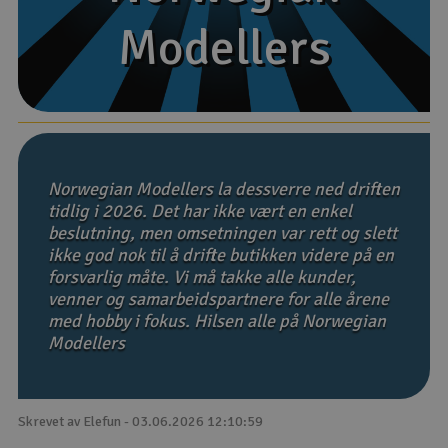
Modellers
Modellers
Båter
Droner
Droner for FPV
Fly
Norwegian Modellers la dessverre ned driften
tidlig i 2026. Det har ikke vært en enkel
beslutning, men omsetningen var rett og slett
Helikopter
ikke god nok til å drifte butikken videre på en
V
forsvarlig måte. Vi må takke alle kunder,
Kamerautstyr
venner og samarbeidspartnere for alle årene
med hobby i fokus. Hilsen alle på Norwegian
Modellbygging, LEGO & byggesett
Modellers
Modelljernbane
Skrevet av Elefun - 03.06.2026 12:10:59
Motor & tilbehør