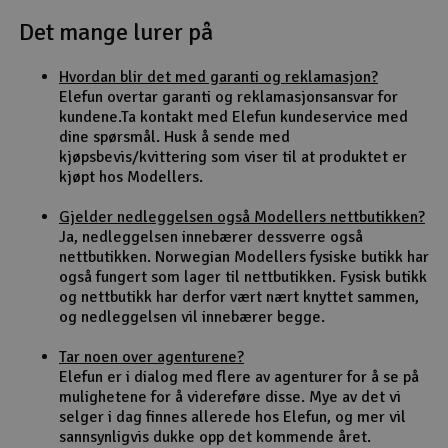
Det mange lurer på
Outlet
Hvordan blir det med garanti og reklamasjon?
Radioutstyr
Elefun overtar garanti og reklamasjonsansvar for
kundene.Ta kontakt med Elefun kundeservice med
Raketter
dine spørsmål. Husk å sende med
kjøpsbevis/kvittering som viser til at produktet er
kjøpt hos Modellers.
Smarthjem, lek & hobby
Gjelder nedleggelsen også Modellers nettbutikken?
Solenergi
Ja, nedleggelsen innebærer dessverre også
H
nettbutikken. Norwegian Modellers fysiske butikk har
også fungert som lager til nettbutikken. Fysisk butikk
Sparkesykler & elkjøretøy
Du
og nettbutikk har derfor vært nært knyttet sammen,
Vi
og nedleggelsen vil innebærer begge.
Verktøy, utstyr & tilbehør
Tar noen over agenturene?
Elefun er i dialog med flere av agenturer for å se på
Gavekort
mulighetene for å videreføre disse. Mye av det vi
selger i dag finnes allerede hos Elefun, og mer vil
sannsynligvis dukke opp det kommende året.