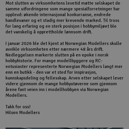
Mot slutten av virksomhetens levetid møtte selskapet de
samme utfordringene som mange spesialforretninger har
opplevd: økende internasjonal konkurranse, endrede
handlevaner og et stadig mer krevende marked. Til tross
for lang erfaring og en sterk posisjon i hobbymiljøet ble
det vanskelig å opprettholde lønnsom drift.
I januar 2026 ble det kjent at Norwegian Modellers skulle
avvikle virksomheten etter nærmere 48 års drift.
Nedleggelsen markerte slutten på en epoke i norsk
hobbyhistorie. For mange modellbyggere og RC-
entusiaster representerte Norwegian Modellers langt mer
enn en butikk - den var et sted for inspirasjon,
kunnskapsdeling og fellesskap. Arven etter selskapet lever
videre gjennom de mange hobbyutøverne som gjennom
årene fant veien inn i modellhobbyen via Norwegian
Modellers.
Takk for oss!
Hilsen Modellers